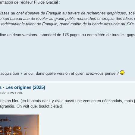
ntation de l'éditeur Fluide Glacial :
isses du chef d'oeuvre de Franquin au travers de recherches graphiques, scénar
e son bureau afin de révéler au grand public recherches et croquis des Idées no
e redécouvrir le talent de Franquin, grand maitre de la bande dessinée du XX
cline en deux versions : standard de 176 pages ou complétée de tous les gags 
'acquisition ? Si oui, dans quelle version et qu'en avez-vous pensé ?
 - Les origines (2025)
 Déc 2025 11:04
 version bleu (en français car il y avait aussi une version en néerlandais, mais j
agrandis. On voit quel boulot c'était!