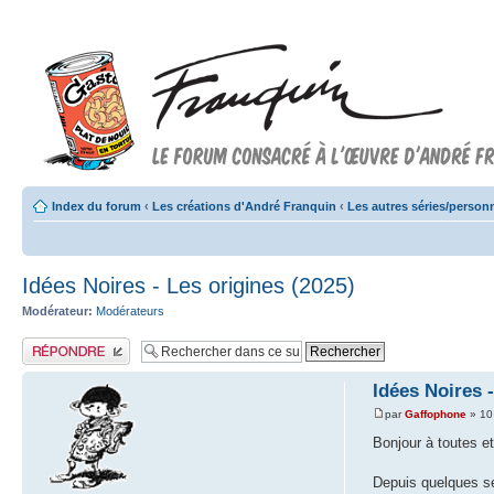
Index du forum
‹
Les créations d'André Franquin
‹
Les autres séries/perso
Idées Noires - Les origines (2025)
Modérateur:
Modérateurs
Publier une réponse
Idées Noires -
par
Gaffophone
» 10
Bonjour à toutes et
Depuis quelques sem