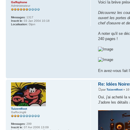
Voici la brève prése
Gaffophone
Administrateur
Découvrez les coul
Messages:
1317
ouvert les portes d
Inscrit le:
03 Jan 2004 10:18
chef d'oeuvre et d
Localisation:
Dijon
A noter qu'il se dé
240 pages !
En avez-vous fait l
Re: Idées Noires
par
Tuizentfloot
» 10
Oui, j'ai acheté la
J'adore les détails 
Tuizentfloot
Gaffocinglé
Messages:
299
Inscrit le:
07 Avr 2006 13:09