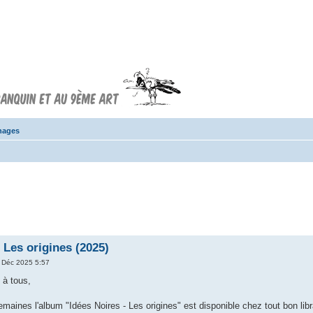
Forum FRANQUIN
Forum consacré à l'oeuvre d'André
Franquin et au 9ème art
nnages
 Les origines (2025)
 Déc 2025 5:57
 à tous,
aines l'album "Idées Noires - Les origines" est disponible chez tout bon libr