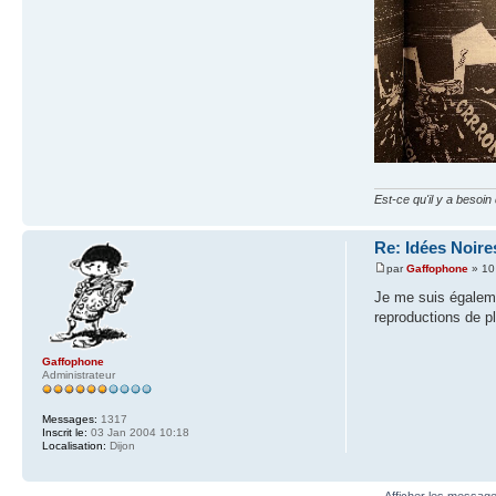
Est-ce qu'il y a besoi
Re: Idées Noires
par
Gaffophone
» 10
Je me suis égaleme
reproductions de pl
Gaffophone
Administrateur
Messages:
1317
Inscrit le:
03 Jan 2004 10:18
Localisation:
Dijon