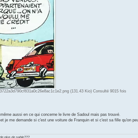
33722a3d790cf831a0c26e8ac1c1e2.png (131.43 Kio) Consulté 9015 fois
.
même aussi en ce qui concerne le livre de Sadoul mais pas trouvé.
i et je me demande si c'est une voiture de Franquin et si c'est sa fille qu'on pe
n de plus de sable???