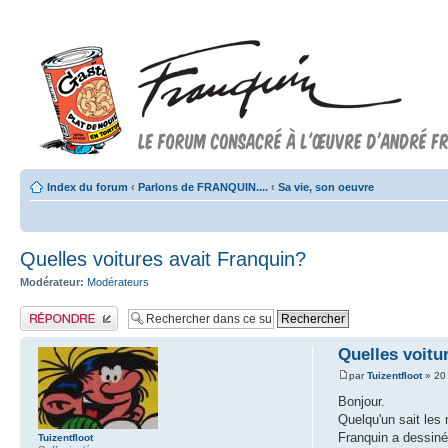
Index du forum
‹
Parlons de FRANQUIN....
‹
Sa vie, son oeuvre
Quelles voitures avait Franquin?
Modérateur:
Modérateurs
Publier une réponse
Quelles voitu
par
Tuizentfloot
» 20
Bonjour.
Quelqu'un sait les
Franquin a dessiné
Tuizentfloot