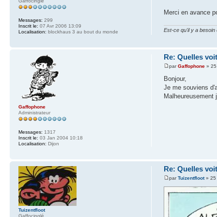
Gaffocinglé
Merci en avance p
Messages:
299
Inscrit le:
07 Avr 2006 13:09
Est-ce qu'il y a besoi
Localisation:
blockhaus 3 au bout du monde
Re: Quelles voi
par
Gaffophone
» 25
Bonjour,
Je me souviens d'a
Malheureusement j'
Gaffophone
Administrateur
Messages:
1317
Inscrit le:
03 Jan 2004 10:18
Localisation:
Dijon
Re: Quelles voi
par
Tuizentfloot
» 25
Tuizentfloot
Gaffocinglé