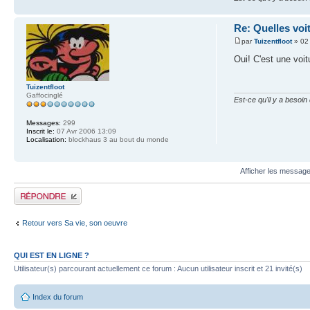
Re: Quelles voi
par
Tuizentfloot
» 02 
Oui! C'est une voi
Tuizentfloot
Gaffocinglé
Est-ce qu'il y a besoi
Messages:
299
Inscrit le:
07 Avr 2006 13:09
Localisation:
blockhaus 3 au bout du monde
Afficher les message
Publier une réponse
Retour vers Sa vie, son oeuvre
QUI EST EN LIGNE ?
Utilisateur(s) parcourant actuellement ce forum : Aucun utilisateur inscrit et 21 invité(s)
Index du forum