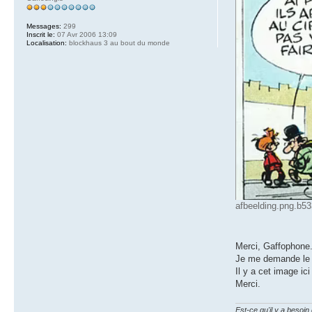
Messages:
299
Inscrit le:
07 Avr 2006 13:09
Localisation:
blockhaus 3 au bout du monde
afbeelding.png.b5
Merci, Gaffophone
Je me demande le 
Il y a cet image ic
Merci.
Est-ce qu'il y a besoi