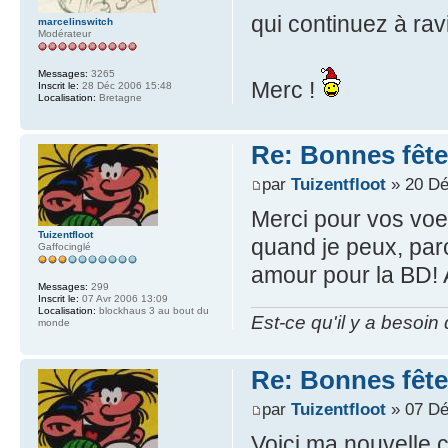
qui continuez à ra
marcelinswitch
Modérateur
Messages:
3265
Merc !
Inscrit le:
28 Déc 2006 15:48
Localisation:
Bretagne
Re: Bonnes fête
par
Tuizentfloot
» 20 Dé
Merci pour vos voeu
Tuizentfloot
quand je peux, par
Gaffocinglé
amour pour la BD! 
Messages:
299
Inscrit le:
07 Avr 2006 13:09
Localisation:
blockhaus 3 au bout du
Est-ce qu'il y a besoin
monde
Re: Bonnes fête
par
Tuizentfloot
» 07 Dé
Voici ma nouvelle 