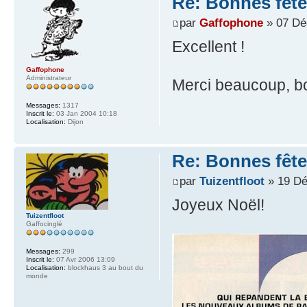
Re: Bonnes fête
par
Gaffophone
» 07 Dé
Excellent !
Gaffophone
Administrateur
Merci beaucoup, bo
Messages:
1317
Inscrit le:
03 Jan 2004 10:18
Localisation:
Dijon
Re: Bonnes fête
par
Tuizentfloot
» 19 Dé
Joyeux Noël!
Tuizentfloot
Gaffocinglé
Messages:
299
Inscrit le:
07 Avr 2006 13:09
Localisation:
blockhaus 3 au bout du
monde