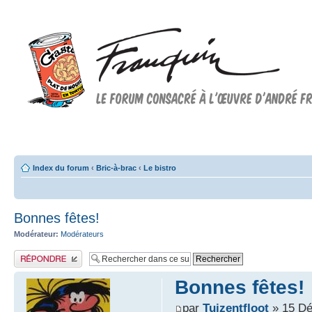
Forum FRANQUIN
Forum consacré à l'oeuvre d'André Franquin et au 9ème art
Index du forum
‹
Bric-à-brac
‹
Le bistro
Bonnes fêtes!
Modérateur:
Modérateurs
Publier une réponse
Bonnes fêtes!
par
Tuizentfloot
» 15 Dé