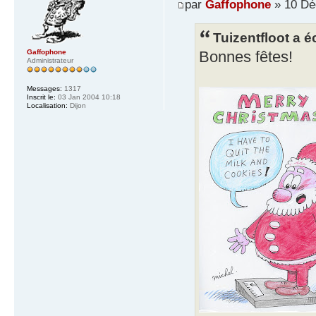
par
Gaffophone
» 10 Dé
Tuizentfloot a éc
Gaffophone
Bonnes fêtes!
Administrateur
Messages:
1317
Inscrit le:
03 Jan 2004 10:18
Localisation:
Dijon