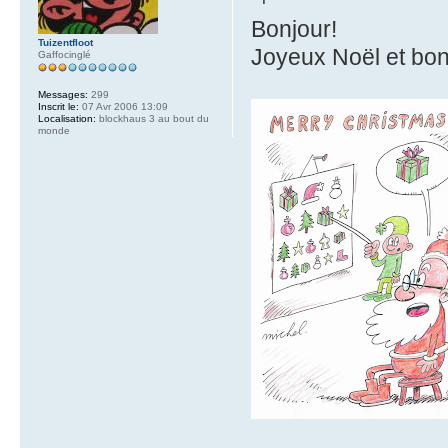
Bonjour!
Tuizentfloot
Joyeux Noël et bo
Gaffocinglé
Messages:
299
Inscrit le:
07 Avr 2006 13:09
Localisation:
blockhaus 3 au bout du
monde