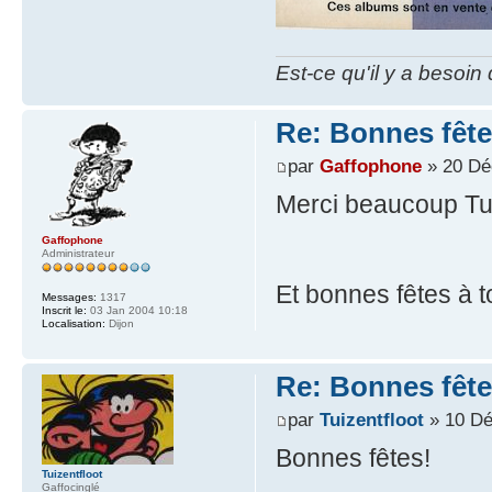
Est-ce qu'il y a besoin
Re: Bonnes fête
par
Gaffophone
» 20 Dé
Merci beaucoup Tui
Gaffophone
Administrateur
Et bonnes fêtes à t
Messages:
1317
Inscrit le:
03 Jan 2004 10:18
Localisation:
Dijon
Re: Bonnes fête
par
Tuizentfloot
» 10 Dé
Bonnes fêtes!
Tuizentfloot
Gaffocinglé