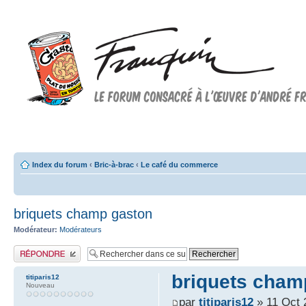
Forum FRANQUIN
Forum consacré à l'oeuvre d'André Franquin et au 9ème art
Index du forum
‹
Bric-à-brac
‹
Le café du commerce
briquets champ gaston
Modérateur:
Modérateurs
Publier une réponse
briquets cham
titiparis12
Nouveau
par
titiparis12
» 11 Oct 