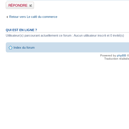
Publier une réponse
Retour vers Le café du commerce
QUI EST EN LIGNE ?
Utilisateur(s) parcourant actuellement ce forum : Aucun utilisateur inscrit et 0 invité(s)
Index du forum
Powered by
phpBB
©
Traduction réalisé