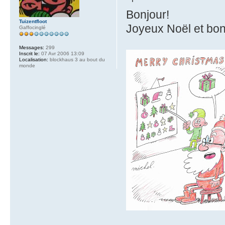
Bonjour!
Tuizentfloot
Joyeux Noël et bo
Gaffocinglé
Messages:
299
Inscrit le:
07 Avr 2006 13:09
Localisation:
blockhaus 3 au bout du
monde