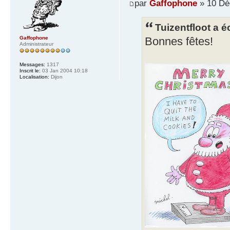
par
Gaffophone
» 10 Dé
Tuizentfloot a éc
Gaffophone
Bonnes fêtes!
Administrateur
Messages:
1317
Inscrit le:
03 Jan 2004 10:18
Localisation:
Dijon