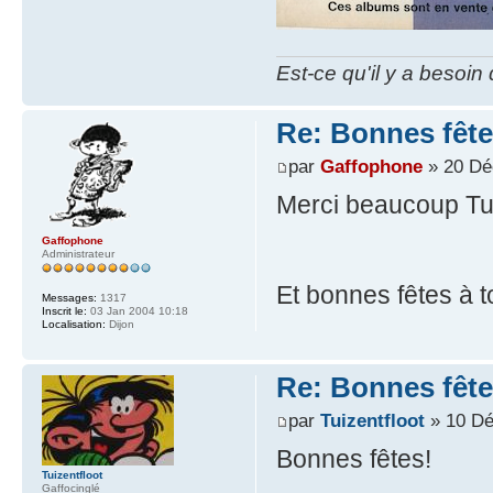
Est-ce qu'il y a besoin
Re: Bonnes fête
par
Gaffophone
» 20 Dé
Merci beaucoup Tui
Gaffophone
Administrateur
Et bonnes fêtes à t
Messages:
1317
Inscrit le:
03 Jan 2004 10:18
Localisation:
Dijon
Re: Bonnes fête
par
Tuizentfloot
» 10 Dé
Bonnes fêtes!
Tuizentfloot
Gaffocinglé