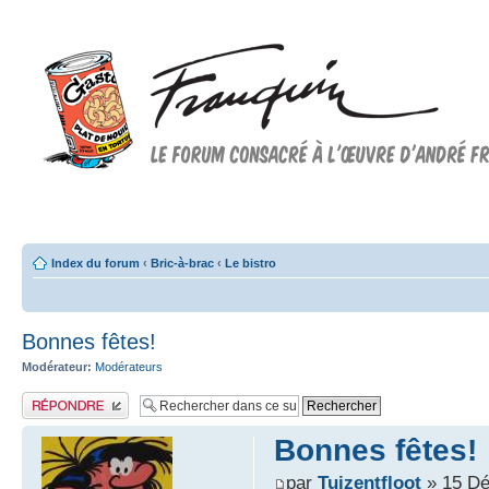
Forum FRANQUIN
Forum consacré à l'oeuvre d'André Franquin et au 9ème art
Index du forum
‹
Bric-à-brac
‹
Le bistro
Bonnes fêtes!
Modérateur:
Modérateurs
Publier une réponse
Bonnes fêtes!
par
Tuizentfloot
» 15 Dé