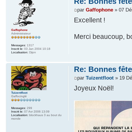
Re: Bonnes fête
par
Gaffophone
» 07 Dé
Excellent !
Gaffophone
Administrateur
Merci beaucoup, bo
Messages:
1317
Inscrit le:
03 Jan 2004 10:18
Localisation:
Dijon
Re: Bonnes fête
par
Tuizentfloot
» 19 Dé
Joyeux Noël!
Tuizentfloot
Gaffocinglé
Messages:
299
Inscrit le:
07 Avr 2006 13:09
Localisation:
blockhaus 3 au bout du
monde