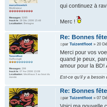
qui continuez à ra
marcelinswitch
Modérateur
Messages:
3265
Merc !
Inscrit le:
28 Déc 2006 15:48
Localisation:
Bretagne
Re: Bonnes fête
par
Tuizentfloot
» 20 Dé
Merci pour vos voeu
Tuizentfloot
quand je peux, par
Gaffocinglé
amour pour la BD! 
Messages:
299
Inscrit le:
07 Avr 2006 13:09
Localisation:
blockhaus 3 au bout du
Est-ce qu'il y a besoin
monde
Re: Bonnes fête
par
Tuizentfloot
» 07 Dé
Voici ma nouvelle 