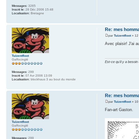
Messages:
3265
Inscrit le:
28 Déc 2006 15:48
Localisation:
Bretagne
Re: mes homma
par
Tuizentfloot
» 12
Avec plaisir! J'ai 
Tuizentfloot
Gaffocinglé
Est-ce qu'il y a besoi
Messages:
299
Inscrit le:
07 Avr 2006 13:09
Localisation:
blockhaus 3 au bout du monde
Re: mes homma
par
Tuizentfloot
» 10
Fan-art Gaston.
Tuizentfloot
Gaffocinglé
Messages:
299