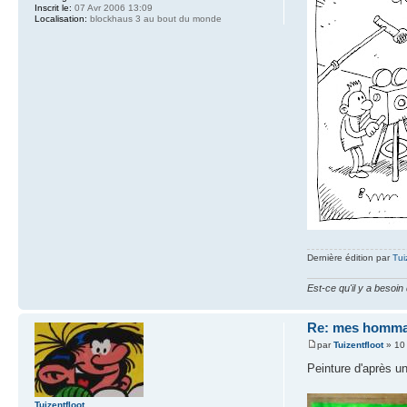
Inscrit le:
07 Avr 2006 13:09
Localisation:
blockhaus 3 au bout du monde
Dernière édition par
Tui
Est-ce qu'il y a besoi
Re: mes homma
par
Tuizentfloot
» 10
Peinture d'après u
Tuizentfloot