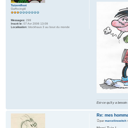
Tuizentfloot
Gaffocinglé
Messages:
299
Inscrit le:
07 Avr 2006 13:09
Localisation:
blockhaus 3 au bout du monde
Est-ce qu'il y a besoi
Re: mes homma
par
marcelinswitch
»