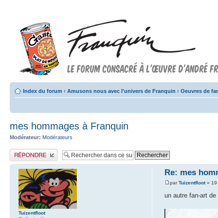
Index du forum
‹
Amusons nous avec l'univers de Franquin
‹
Oeuvres de fa
mes hommages à Franquin
Modérateur:
Modérateurs
Publier une réponse
Re: mes homm
par
Tuizentfloot
» 19
un autre fan-art d
Tuizentfloot