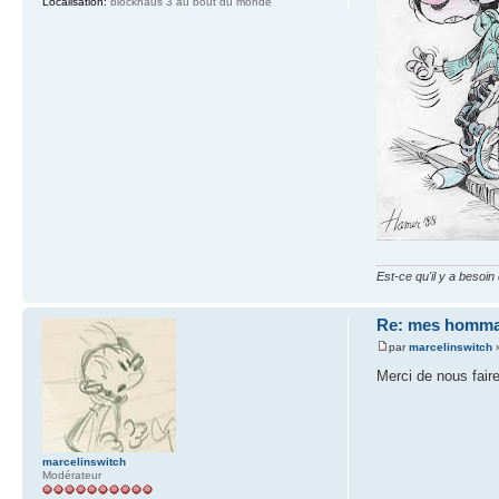
Localisation:
blockhaus 3 au bout du monde
Est-ce qu'il y a besoi
Re: mes homma
par
marcelinswitch
»
Merci de nous faire
marcelinswitch
Modérateur