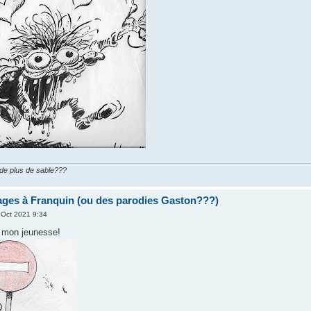
n de plus de sable???
es à Franquin (ou des parodies Gaston???)
 Oct 2021 9:34
e mon jeunesse!