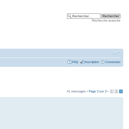
Recherche avancée
FAQ
Inscription
Connexion
41 messages •
Page
3
sur
3
•
1
2
3