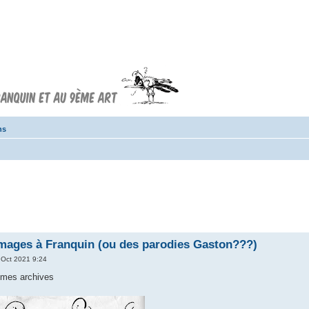
Forum FRANQUIN
Forum consacré à l'oeuvre d'André
Franquin et au 9ème art
ns
ages à Franquin (ou des parodies Gaston???)
 Oct 2021 9:24
e mes archives