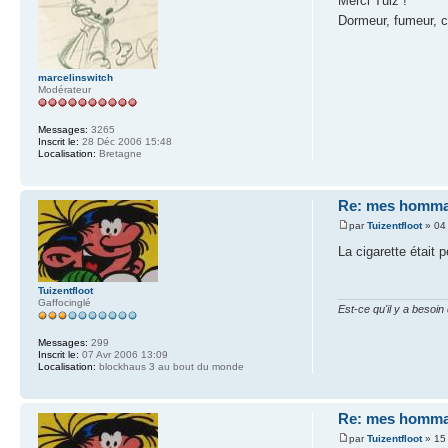
Merci Tuiz !
Dormeur, fumeur, c
marcelinswitch
Modérateur
Messages:
3265
Inscrit le:
28 Déc 2006 15:48
Localisation:
Bretagne
Re: mes homma
par
Tuizentfloot
» 04
La cigarette était 
Tuizentfloot
Gaffocinglé
Est-ce qu'il y a besoi
Messages:
299
Inscrit le:
07 Avr 2006 13:09
Localisation:
blockhaus 3 au bout du monde
Re: mes homma
par
Tuizentfloot
» 15 