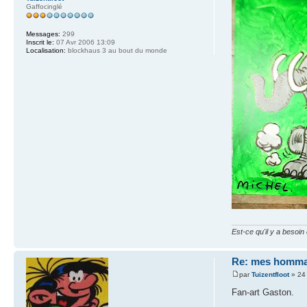
Gaffocinglé
Messages:
299
Inscrit le:
07 Avr 2006 13:09
Localisation:
blockhaus 3 au bout du monde
Est-ce qu'il y a besoi
Re: mes homma
par
Tuizentfloot
» 24
Fan-art Gaston.