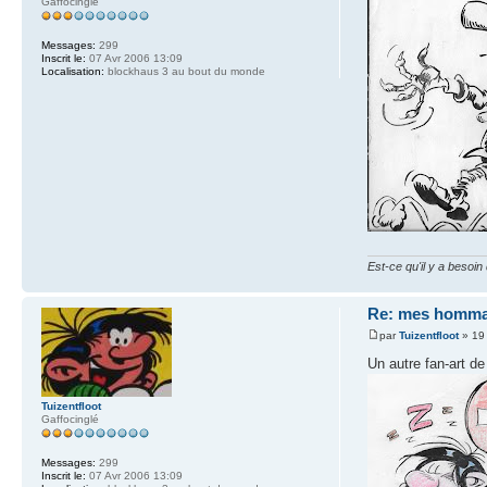
Gaffocinglé
Messages:
299
Inscrit le:
07 Avr 2006 13:09
Localisation:
blockhaus 3 au bout du monde
Est-ce qu'il y a besoi
Re: mes hommag
par
Tuizentfloot
» 19
Un autre fan-art d
Tuizentfloot
Gaffocinglé
Messages:
299
Inscrit le:
07 Avr 2006 13:09