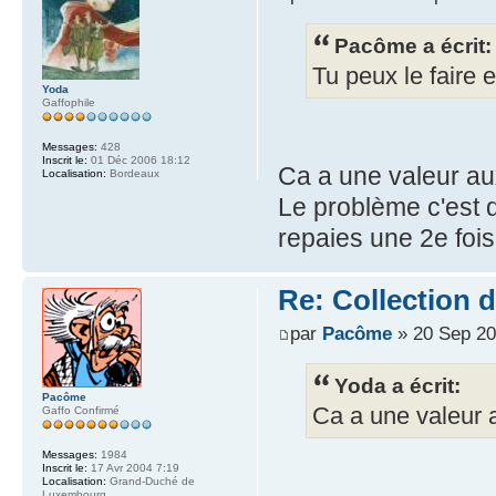
Pacôme a écrit:
Tu peux le faire
Yoda
Gaffophile
Messages:
428
Inscrit le:
01 Déc 2006 18:12
Ca a une valeur a
Localisation:
Bordeaux
Le problème c'est 
repaies une 2e fois 
Re: Collection 
par
Pacôme
» 20 Sep 20
Yoda a écrit:
Pacôme
Ca a une valeur 
Gaffo Confirmé
Messages:
1984
Inscrit le:
17 Avr 2004 7:19
Localisation:
Grand-Duché de
Luxembourg