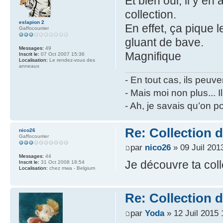
Et bien oui, il y en
collection.
eslapion 2
En effet, ça pique l
Gaffocourrier
gluant de bave.
Messages:
49
Magnifique
Inscrit le:
07 Oct 2007 15:36
Localisation:
Le rendez-vous des
anneaux
- En tout cas, ils peuve
- Mais moi non plus... I
- Ah, je savais qu’on p
Re: Collection 
nico26
Gaffocourrier
par
nico26
» 09 Juil 201
Messages:
44
Je découvre ta colle
Inscrit le:
31 Oct 2008 18:54
Localisation:
chez mwa - Belgium
Re: Collection 
par
Yoda
» 12 Juil 2015 