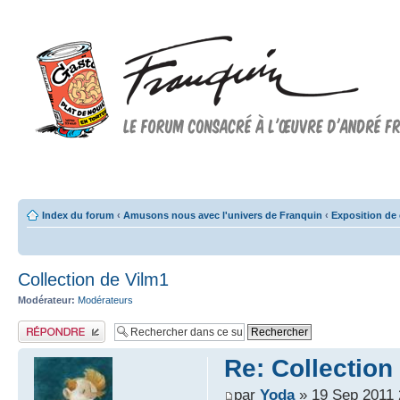
Forum FRANQUIN
Forum consacré à l'oeuvre d'André Franquin et au 9ème art
Index du forum
‹
Amusons nous avec l'univers de Franquin
‹
Exposition de 
Collection de Vilm1
Modérateur:
Modérateurs
Publier une réponse
Re: Collection
par
Yoda
» 19 Sep 2011 