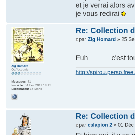
et je verrai alors
je vous redirai
Re: Collection 
par
Zig Homard
» 25 Se
Euh............ c'est to
Zig Homard
Gaffocourrier
http://spirou.perso.free.
Messages:
41
Inscrit le:
04 Fév 2011 18:12
Localisation:
Le Mans
Re: Collection 
par
eslapion 2
» 01 Déc 