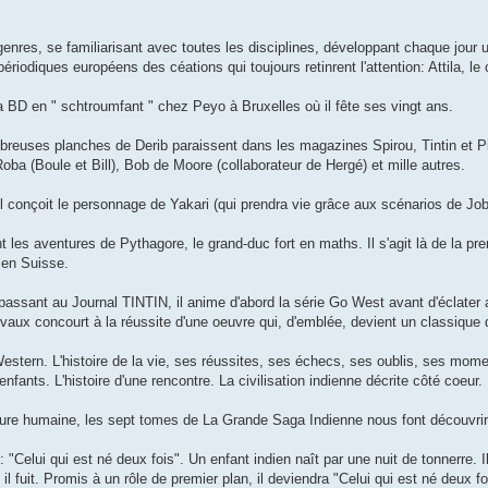
enres, se familiarisant avec toutes les disciplines, développant chaque jour u
périodiques européens des céations qui toujours retinrent l'attention: Attila, le 
 la BD en " schtroumfant " chez Peyo à Bruxelles où il fête ses vingt ans.
reuses planches de Derib paraissent dans les magazines Spirou, Tintin et Pilot
Roba (Boule et Bill), Bob de Moore (collaborateur de Hergé) et mille autres.
il conçoit le personnage de Yakari (qui prendra vie grâce aux scénarios de Job
 les aventures de Pythagore, le grand-duc fort en maths. Il s'agit là de la pr
 en Suisse.
passant au Journal TINTIN, il anime d'abord la série Go West avant d'éclat
vaux concourt à la réussite d'une oeuvre qui, d'emblée, devient un classique 
Western. L'histoire de la vie, ses réussites, ses échecs, ses oublis, ses mome
enfants. L'histoire d'une rencontre. La civilisation indienne décrite côté coeur.
e humaine, les sept tomes de La Grande Saga Indienne nous font découvrir, en
 "Celui qui est né deux fois". Un enfant indien naît par une nuit de tonnerre.
il fuit. Promis à un rôle de premier plan, il deviendra "Celui qui est né deux f