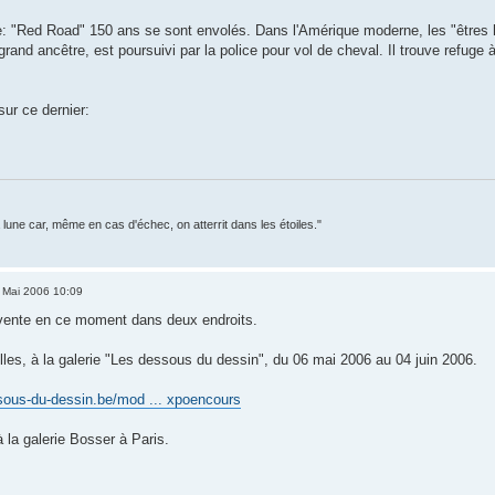
 "Red Road" 150 ans se sont envolés. Dans l'Amérique moderne, les "êtres hu
 grand ancêtre, est poursuivi par la police pour vol de cheval. Il trouve refuge
sur ce dernier:
la lune car, même en cas d'échec, on atterrit dans les étoiles."
 Mai 2006 10:09
-vente en ce moment dans deux endroits.
lles, à la galerie "Les dessous du dessin", du 06 mai 2006 au 04 juin 2006.
sous-du-dessin.be/mod ... xpoencours
 la galerie Bosser à Paris.