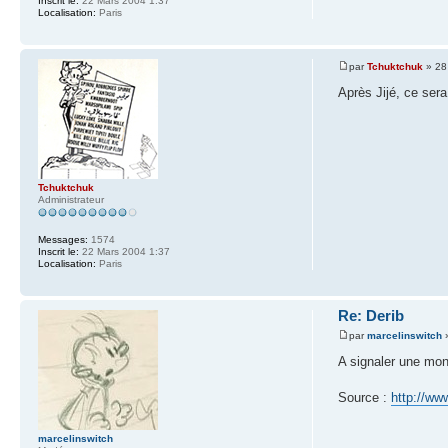
Inscrit le:
22 Mars 2004 1:37
Localisation:
Paris
par
Tchuktchuk
» 28
Après Jijé, ce ser
Tchuktchuk
Administrateur
Messages:
1574
Inscrit le:
22 Mars 2004 1:37
Localisation:
Paris
Re: Derib
par
marcelinswitch
»
A signaler une mono
Source :
http://ww
marcelinswitch