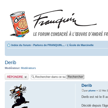
Index du forum
‹
Parlons de FRANQUIN....
‹
L'école de Marcinelle
Derib
Modérateur:
Modérateurs
Publier une réponse
Derib
par
plume
» 12 Mai 
Derib est né le 8 a
Décidé depuis l'âg