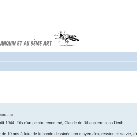
Forum FRANQUIN
Forum consacré à l'oeuvre d'André
Franquin et au 9ème art
2006 9:28
oût 1944. Fils d'un peintre renommé, Claude de Ribaupierre alias Derib.
e de 10 ans à faire de la bande dessinée son moyen d'expression et sa vie, c'