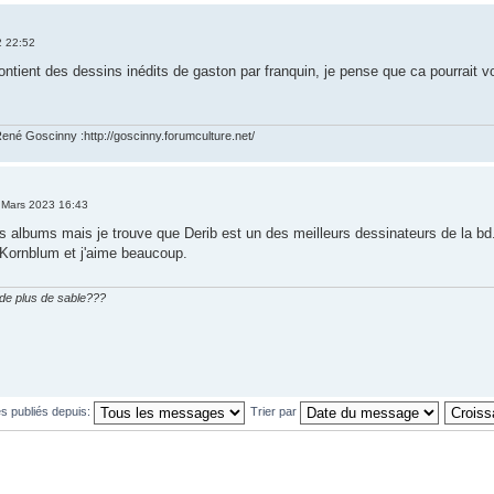
2 22:52
 contient des dessins inédits de gaston par franquin, je pense que ca pourrait vou
ené Goscinny :http://goscinny.forumculture.net/
 Mars 2023 16:43
s albums mais je trouve que Derib est un des meilleurs dessinateurs de la bd.
 Kornblum et j'aime beaucoup.
n de plus de sable???
s publiés depuis:
Trier par