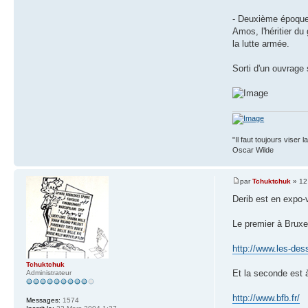
- Deuxième époque:
Amos, l'héritier du
la lutte armée.
Sorti d'un ouvrage 
"Il faut toujours viser 
Oscar Wilde
par
Tchuktchuk
» 12
Derib est en expo
Le premier à Bruxe
http://www.les-des
Tchuktchuk
Et la seconde est à
Administrateur
http://www.bfb.fr/
Messages:
1574