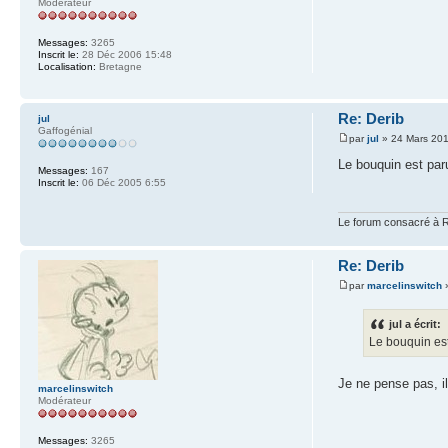
Modérateur
Messages:
3265
Inscrit le:
28 Déc 2006 15:48
Localisation:
Bretagne
Re: Derib
jul
Gaffogénial
par
jul
» 24 Mars 201
Le bouquin est paru
Messages:
167
Inscrit le:
06 Déc 2005 6:55
Le forum consacré à R
Re: Derib
par
marcelinswitch
»
jul a écrit:
Le bouquin est 
Je ne pense pas, il 
marcelinswitch
Modérateur
Messages:
3265