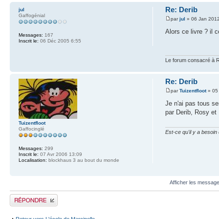
Re: Derib
jul
Gaffogénial
par
jul
» 06 Jan 201
Alors ce livre ? il
Messages:
167
Inscrit le:
06 Déc 2005 6:55
Le forum consacré à R
Re: Derib
par
Tuizentfloot
» 05
Je n'ai pas tous se
par Derib, Rosy et
Tuizentfloot
Gaffocinglé
Est-ce qu'il y a besoi
Messages:
299
Inscrit le:
07 Avr 2006 13:09
Localisation:
blockhaus 3 au bout du monde
Afficher les message
Publier une réponse