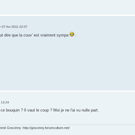
 07 Avr 2011 22:07
eut dire que la couv' est vraiment sympa
:
 13:24
ce bouquin ? Il vaut le coup ? Moi je ne l'ai vu nulle part.
ené Goscinny :http://goscinny.forumculture.net/