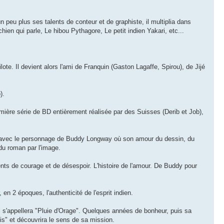
n peu plus ses talents de conteur et de graphiste, il multiplia dans
chien qui parle, Le hibou Pythagore, Le petit indien Yakari, etc...
e. Il devient alors l'ami de Franquin (Gaston Lagaffe, Spirou), de Jijé
).
emière série de BD entièrement réalisée par des Suisses (Derib et Job),
er avec le personnage de Buddy Longway où son amour du dessin, du
du roman par l'image.
nts de courage et de désespoir. L'histoire de l'amour. De Buddy pour
 2 époques, l'authenticité de l'esprit indien.
 Il s'appellera "Pluie d'Orage". Quelques années de bonheur, puis sa
ois" et découvrira le sens de sa mission.