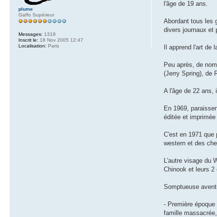
l'âge de 19 ans.
plume
Gaffo Supérieur
Abordant tous les g
divers journaux et 
Messages:
1319
Inscrit le:
18 Nov 2005 12:47
Localisation:
Paris
Il apprend l'art de
Peu après, de nomb
(Jerry Spring), de 
A l'âge de 22 ans, 
En 1969, paraissent
éditée et imprimée
C'est en 1971 que 
western et des che
L'autre visage du 
Chinook et leurs 2 
Somptueuse aventur
- Première époque :
famille massacrée, 