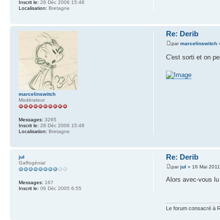
Inscrit le:
28 Déc 2006 15:48
Localisation:
Bretagne
Re: Derib
par
marcelinswitch
»
C'est sorti et on p
marcelinswitch
Modérateur
Messages:
3265
Inscrit le:
28 Déc 2006 15:48
Localisation:
Bretagne
Re: Derib
jul
Gaffogénial
par
jul
» 16 Mai 2011
Alors avec-vous lu 
Messages:
167
Inscrit le:
06 Déc 2005 6:55
Le forum consacré à R