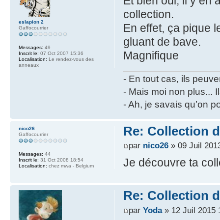
Et bien oui, il y en
collection.
eslapion 2
En effet, ça pique l
Gaffocourrier
gluant de bave.
Messages:
49
Magnifique
Inscrit le:
07 Oct 2007 15:36
Localisation:
Le rendez-vous des
anneaux
- En tout cas, ils peuve
- Mais moi non plus... I
- Ah, je savais qu’on p
Re: Collection 
nico26
Gaffocourrier
par
nico26
» 09 Juil 201
Messages:
44
Je découvre ta colle
Inscrit le:
31 Oct 2008 18:54
Localisation:
chez mwa - Belgium
Re: Collection 
par
Yoda
» 12 Juil 2015 