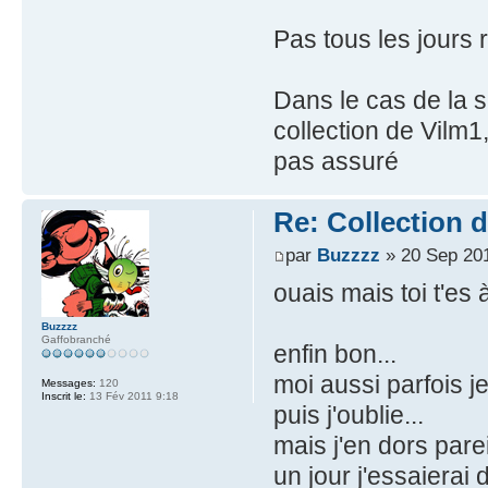
Pas tous les jours 
Dans le cas de la s
collection de Vilm1,
pas assuré
Re: Collection 
par
Buzzzz
» 20 Sep 201
ouais mais toi t'es
Buzzzz
Gaffobranché
enfin bon...
moi aussi parfois je
Messages:
120
Inscrit le:
13 Fév 2011 9:18
puis j'oublie...
mais j'en dors parei
un jour j'essaierai 