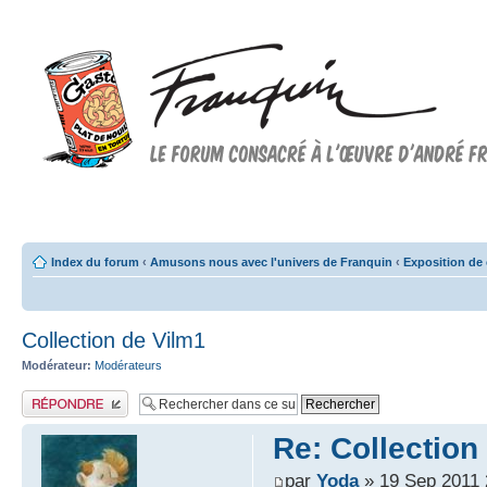
Forum FRANQUIN
Forum consacré à l'oeuvre d'André Franquin et au 9ème art
Index du forum
‹
Amusons nous avec l'univers de Franquin
‹
Exposition de 
Collection de Vilm1
Modérateur:
Modérateurs
Publier une réponse
Re: Collection
par
Yoda
» 19 Sep 2011 