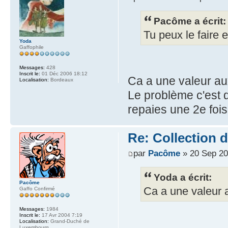
Pacôme a écrit:
Tu peux le faire
Yoda
Gaffophile
Messages:
428
Inscrit le:
01 Déc 2006 18:12
Ca a une valeur a
Localisation:
Bordeaux
Le problème c'est 
repaies une 2e fois 
Re: Collection 
par
Pacôme
» 20 Sep 20
Yoda a écrit:
Pacôme
Ca a une valeur 
Gaffo Confirmé
Messages:
1984
Inscrit le:
17 Avr 2004 7:19
Localisation:
Grand-Duché de
Luxembourg