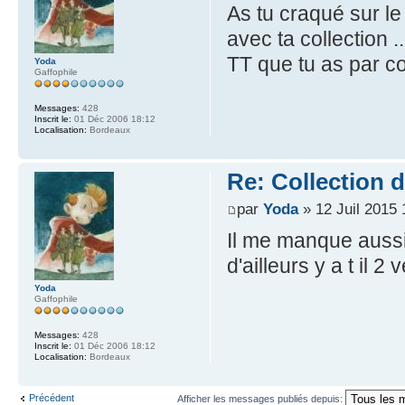
As tu craqué sur le
avec ta collection .
TT que tu as par con
Yoda
Gaffophile
Messages:
428
Inscrit le:
01 Déc 2006 18:12
Localisation:
Bordeaux
Re: Collection 
par
Yoda
» 12 Juil 2015 
Il me manque aussi l
d'ailleurs y a t il 
Yoda
Gaffophile
Messages:
428
Inscrit le:
01 Déc 2006 18:12
Localisation:
Bordeaux
Précédent
Afficher les messages publiés depuis: