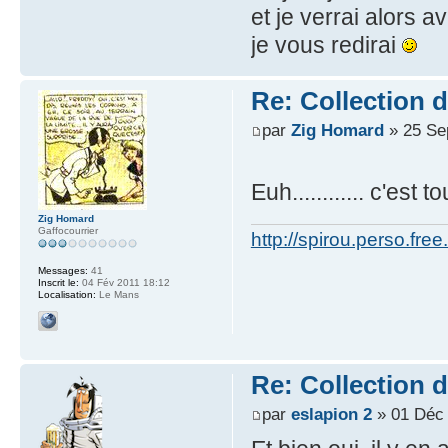
et je verrai alors
je vous redirai
Re: Collection 
par
Zig Homard
» 25 Se
Euh............ c'est to
Zig Homard
Gaffocourrier
http://spirou.perso.free.
Messages:
41
Inscrit le:
04 Fév 2011 18:12
Localisation:
Le Mans
Re: Collection 
par
eslapion 2
» 01 Déc 