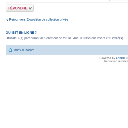
Publier une réponse
Retour vers Exposition de collection privée
QUI EST EN LIGNE ?
Utilisateur(s) parcourant actuellement ce forum : Aucun utilisateur inscrit et 0 invité(s)
Index du forum
Powered by
phpBB
©
Traduction réalisé