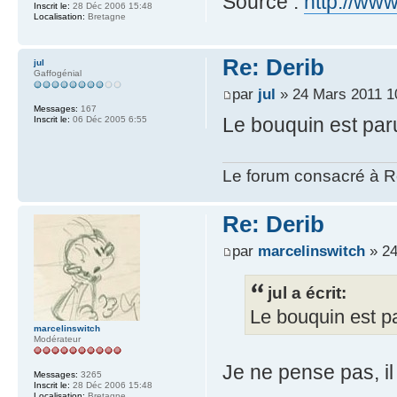
Source :
http://ww
Inscrit le:
28 Déc 2006 15:48
Localisation:
Bretagne
Re: Derib
jul
Gaffogénial
par
jul
» 24 Mars 2011 1
Messages:
167
Le bouquin est paru,
Inscrit le:
06 Déc 2005 6:55
Le forum consacré à Re
Re: Derib
par
marcelinswitch
» 24
jul a écrit:
Le bouquin est par
marcelinswitch
Modérateur
Je ne pense pas, il 
Messages:
3265
Inscrit le:
28 Déc 2006 15:48
Localisation:
Bretagne