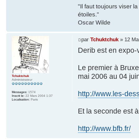
"Il faut toujours viser 
étoiles."
Oscar Wilde
par
Tchuktchuk
» 12 Mai
Derib est en expo-
Le premier à Bruxel
mai 2006 au 04 jui
Tchuktchuk
Administrateur
http://www.les-des
Messages:
1574
Inscrit le:
22 Mars 2004 1:37
Localisation:
Paris
Et la seconde est à
http://www.bfb.fr/