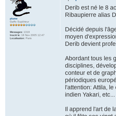
Derib est né le 8 a
Ribaupierre alias D
plume
Gaffo Supérieur
Décidé depuis l'âg
Messages:
1319
moyen d'expression 
Inscrit le:
18 Nov 2005 12:47
Localisation:
Paris
Derib devient profe
Abordant tous les g
disciplines, dévelo
conteur et de graphi
périodiques europé
l'attention: Attila, 
indien Yakari, etc...
Il apprend l'art de