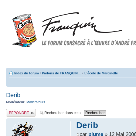
Forum FRANQUIN
Forum consacré à l'oeuvre d'André Franquin et au 9ème art
Index du forum
‹
Parlons de FRANQUIN....
‹
L'école de Marcinelle
Derib
Modérateur:
Modérateurs
Publier une réponse
Derib
par
plume
» 12 Mai 2006