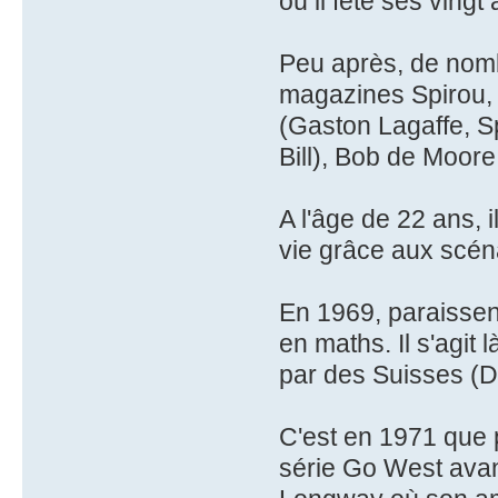
où il fête ses vingt 
Peu après, de nom
magazines Spirou, Ti
(Gaston Lagaffe, Sp
Bill), Bob de Moore
A l'âge de 22 ans, 
vie grâce aux scén
En 1969, paraissen
en maths. Il s'agit
par des Suisses (De
C'est en 1971 que 
série Go West avan