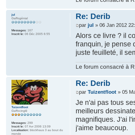
Re: Derib
jul
Gaffogénial
par
jul
» 06 Jan 2012 22
Messages:
167
Alors ce livre ? il 
Inscrit le:
06 Déc 2005 6:55
franquin, je pense q
juste feuilleté, il s
Le forum consacré à Re
Re: Derib
par
Tuizentfloot
» 05 Ma
Je n'ai pas tous s
Tuizentfloot
meilleurs dessinat
Gaffocinglé
magnifiques. J'ai l'
Messages:
299
j'aime beaucoup.
Inscrit le:
07 Avr 2006 13:09
Localisation:
blockhaus 3 au bout du
monde