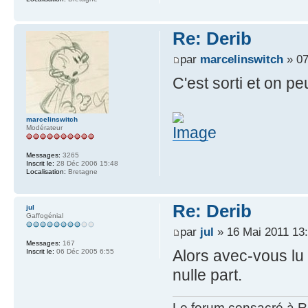
Re: Derib
par
marcelinswitch
» 07
C'est sorti et on p
marcelinswitch
Modérateur
Messages:
3265
Inscrit le:
28 Déc 2006 15:48
Localisation:
Bretagne
Re: Derib
jul
Gaffogénial
par
jul
» 16 Mai 2011 13
Messages:
167
Alors avec-vous lu c
Inscrit le:
06 Déc 2005 6:55
nulle part.
Le forum consacré à Re