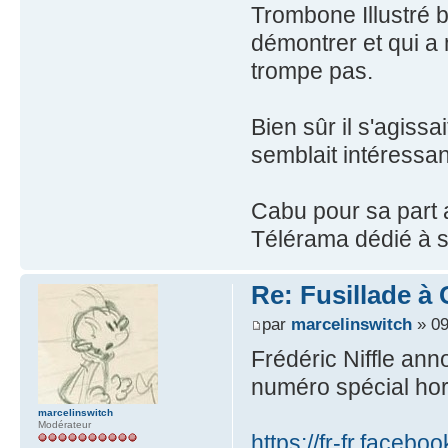
Trombone Illustré bi
démontrer et qui a
trompe pas.
Bien sûr il s'agiss
semblait intéressant
Cabu pour sa part
Télérama dédié à s
Re: Fusillade à
par
marcelinswitch
» 09
Frédéric Niffle an
numéro spécial hor
marcelinswitch
Modérateur
https://fr-fr.faceb