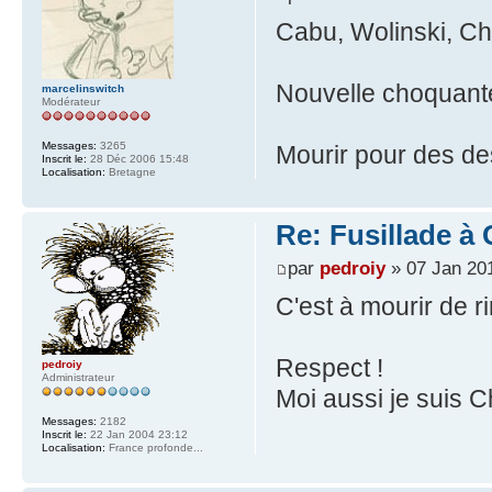
Cabu, Wolinski, Cha
Nouvelle choquante,
marcelinswitch
Modérateur
Messages:
3265
Mourir pour des de
Inscrit le:
28 Déc 2006 15:48
Localisation:
Bretagne
Re: Fusillade à
par
pedroiy
» 07 Jan 20
C'est à mourir de r
Respect !
pedroiy
Administrateur
Moi aussi je suis Ch
Messages:
2182
Inscrit le:
22 Jan 2004 23:12
Localisation:
France profonde...