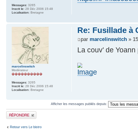
Messages:
3265
Inscrit le:
28 Déc 2006 15:48
Localisation:
Bretagne
Re: Fusillade à
par
marcelinswitch
» 15
La couv' de Yoann p
marcelinswitch
Modérateur
Messages:
3265
Inscrit le:
28 Déc 2006 15:48
Localisation:
Bretagne
Afficher les messages publiés depuis:
Publier une réponse
Retour vers Le bistro