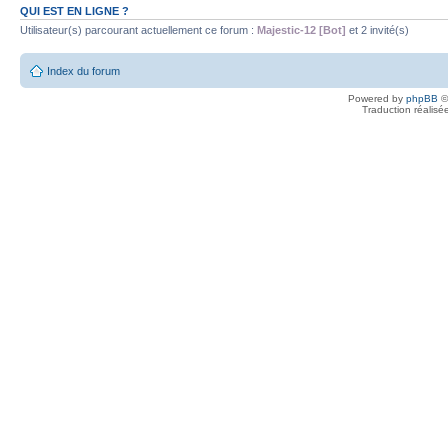
QUI EST EN LIGNE ?
Utilisateur(s) parcourant actuellement ce forum :
Majestic-12 [Bot]
et 2 invité(s)
Index du forum
Powered by
phpBB
©
Traduction réalisé