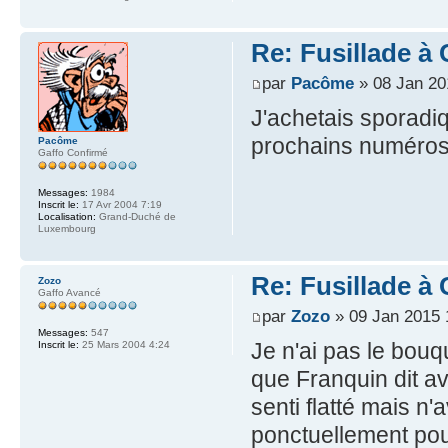
Re: Fusillade à
par
Pacôme
» 08 Jan 20
J'achetais sporadiq
prochains numéros 
Pacôme
Gaffo Confirmé
Messages:
1984
Inscrit le:
17 Avr 2004 7:19
Localisation:
Grand-Duché de
Luxembourg
Re: Fusillade à
Zozo
Gaffo Avancé
par
Zozo
» 09 Jan 2015 
Messages:
547
Je n'ai pas le bou
Inscrit le:
25 Mars 2004 4:24
que Franquin dit av
senti flatté mais n'
ponctuellement pou