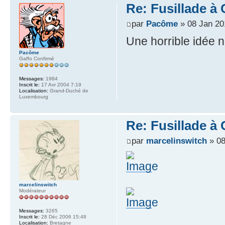
Re: Fusillade à
par
Pacôme
» 08 Jan 20
Une horrible idée 
Pacôme
Gaffo Confirmé
Messages:
1984
Inscrit le:
17 Avr 2004 7:19
Localisation:
Grand-Duché de
Luxembourg
Re: Fusillade à
par
marcelinswitch
» 08
marcelinswitch
Modérateur
Messages:
3265
Inscrit le:
28 Déc 2006 15:48
Localisation:
Bretagne