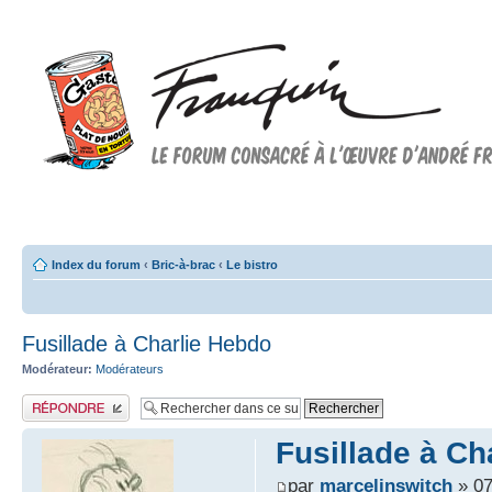
Forum FRANQUIN
Forum consacré à l'oeuvre d'André Franquin et au 9ème art
Index du forum
‹
Bric-à-brac
‹
Le bistro
Fusillade à Charlie Hebdo
Modérateur:
Modérateurs
Publier une réponse
Fusillade à Ch
par
marcelinswitch
» 07