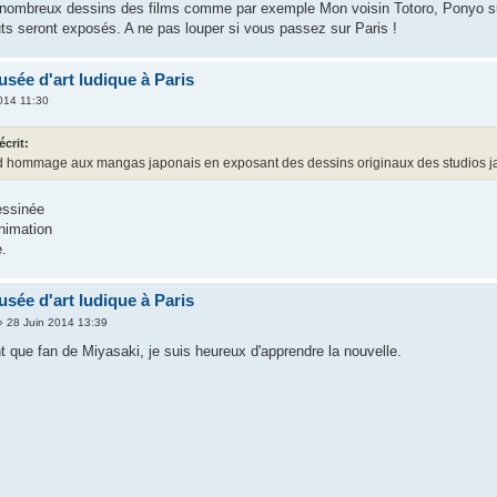
de nombreux dessins des films comme par exemple Mon voisin Totoro, Ponyo su
ts seront exposés. A ne pas louper si vous passez sur Paris !
usée d'art ludique à Paris
014 11:30
écrit:
 hommage aux mangas japonais en exposant des dessins originaux des studios ja
essinée
animation
e.
usée d'art ludique à Paris
 28 Juin 2014 13:39
t que fan de Miyasaki, je suis heureux d'apprendre la nouvelle.