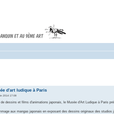
Forum FRANQUIN
Forum consacré à l'oeuvre d'André
Franquin et au 9ème art
ée d'art ludique à Paris
in 2014 17:08
de dessins et films d'animations japonais, le Musée d'Art Ludique à Paris p
mage aux mangas japonais en exposant des dessins originaux des studios ja