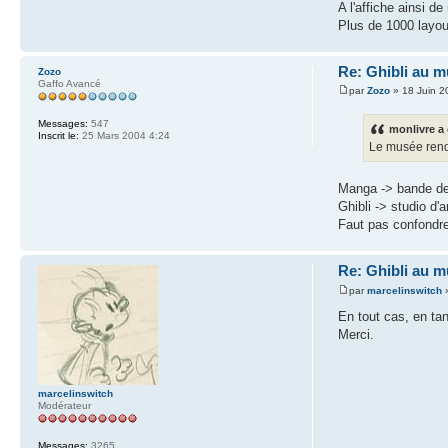
A l'affiche ainsi 
Plus de 1000 layou
Re: Ghibli au m
Zozo
Gaffo Avancé
par
Zozo
» 18 Juin 2
Messages:
547
monlivre a 
Inscrit le:
25 Mars 2004 4:24
Le musée rend
Manga -> bande d
Ghibli -> studio d'
Faut pas confondr
Re: Ghibli au m
par
marcelinswitch
»
En tout cas, en tan
Merci.
marcelinswitch
Modérateur
Messages:
3265