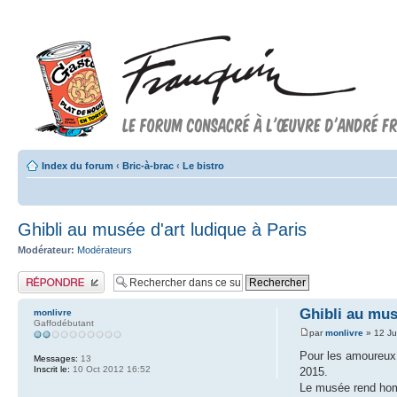
Index du forum
‹
Bric-à-brac
‹
Le bistro
Ghibli au musée d'art ludique à Paris
Modérateur:
Modérateurs
Publier une réponse
Ghibli au mus
monlivre
Gaffodébutant
par
monlivre
» 12 Ju
Pour les amoureux 
Messages:
13
Inscrit le:
10 Oct 2012 16:52
2015.
Le musée rend hom