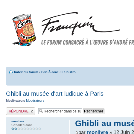
Forum FRANQUIN
Forum consacré à l'oeuvre d'André Franquin et au 9ème art
Index du forum
‹
Bric-à-brac
‹
Le bistro
Ghibli au musée d'art ludique à Paris
Modérateur:
Modérateurs
Publier une réponse
Ghibli au musé
monlivre
Gaffodébutant
par
monlivre
» 12 Juin 