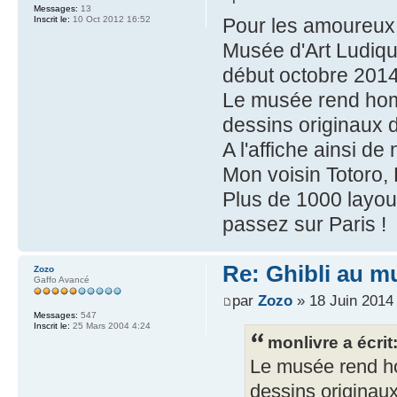
Messages:
13
Inscrit le:
10 Oct 2012 16:52
Pour les amoureux d
Musée d'Art Ludiqu
début octobre 201
Le musée rend ho
dessins originaux d
A l'affiche ainsi 
Mon voisin Totoro, 
Plus de 1000 layou
passez sur Paris !
Re: Ghibli au mu
Zozo
Gaffo Avancé
par
Zozo
» 18 Juin 2014
Messages:
547
Inscrit le:
25 Mars 2004 4:24
monlivre a écrit
Le musée rend h
dessins originaux