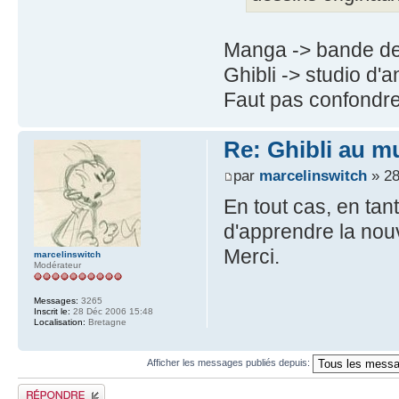
Manga -> bande d
Ghibli -> studio d'
Faut pas confondre
Re: Ghibli au mu
par
marcelinswitch
» 28
En tout cas, en tan
d'apprendre la nouv
Merci.
marcelinswitch
Modérateur
Messages:
3265
Inscrit le:
28 Déc 2006 15:48
Localisation:
Bretagne
Afficher les messages publiés depuis:
Publier une réponse