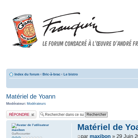
Forum FRANQUIN
Forum consacré à l'oeuvre d'André Franquin et au 9ème art
Index du forum
‹
Bric-à-brac
‹
Le bistro
Matériel de Yoann
Modérateur:
Modérateurs
Publier une réponse
Matériel de Yo
maxibon
Gaffocourrier
par
maxibon
» 29 Juin 2