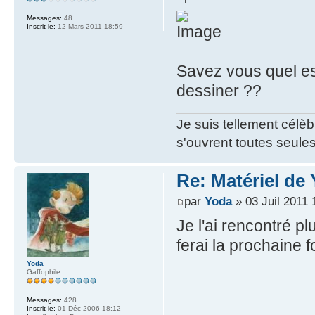
Messages:
48
Inscrit le:
12 Mars 2011 18:59
Savez vous quel es
dessiner ??
Je suis tellement célè
s'ouvrent toutes seules
Re: Matériel de
par
Yoda
» 03 Juil 2011 
Je l'ai rencontré plu
ferai la prochaine fo
Yoda
Gaffophile
Messages:
428
Inscrit le:
01 Déc 2006 18:12