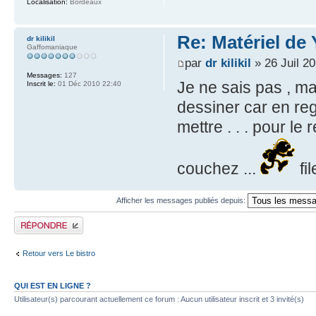
Localisation:
Bordeaux
Re: Matériel de
dr kilikil
Gaffomaniaque
par
dr kilikil
» 26 Juil 2
Messages:
127
Je ne sais pas , mai
Inscrit le:
01 Déc 2010 22:40
dessiner car en reg
mettre . . . pour le
couchez ...
fi
Afficher les messages publiés depuis:
Publier une réponse
Retour vers Le bistro
QUI EST EN LIGNE ?
Utilisateur(s) parcourant actuellement ce forum : Aucun utilisateur inscrit et 3 invité(s)