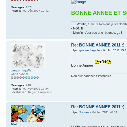
Messages:
1374
Inscrit le:
02 Déc 2007 12:41
BONNE ANNEE ET S
- ... M'enfin, tu veux bien que je les f
- NON !!
- M'enfin, c'est pas une réponse, ça !
Re: BONNE ANNEE 2011 :)
par
gaston_lagaffe
» 04 Jan 2011 15:3
Bonne Année
gaston_lagaffe
Gaffo Avancé
Non aux cadences infernales
Messages:
948
Inscrit le:
02 Nov 2005 17:54
Localisation:
Région Parisienne .
Re: BONNE ANNEE 2011 :)
par
Trinitro
» 04 Jan 2011 20:54
Trinitro