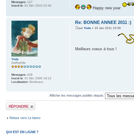
Messages:
127
Inscrit le:
01 Déc 2010 22:40
Happy new year
Re: BONNE ANNEE 2011 :)
par
Yoda
» 10 Jan 2011 23:56
Meilleurs voeux à tous !
Yoda
Gaffophile
Messages:
428
Inscrit le:
01 Déc 2006 18:12
Localisation:
Bordeaux
Afficher les messages publiés depuis:
Publier une réponse
Retour vers Le bistro
QUI EST EN LIGNE ?