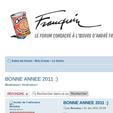
Forum FRANQUIN
Forum consacré à l'oeuvre d'André Franquin et au 9ème art
Index du forum
‹
Bric-à-brac
‹
Le bistro
BONNE ANNEE 2011 :)
Modérateur:
Modérateurs
Publier une réponse
BONNE ANNEE 2011 :)
Beiadeg
par
Beiadeg
» 01 Jan 2011 20:09
Modérateur