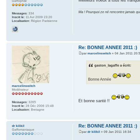
Meilleurs voeux à tous les franqui
Gaffophile
Ma ! Pourquoi ze né rencontre jamais qu
Messages:
334
Inscrit le:
11 Avr 2009 23:20
Localisation:
Région Parisienne
Re: BONNE ANNEE 2011 :)
par
marcelinswitch
» 04 Jan 2011 20:
gaston_lagaffe a écrit:
Bonne Année
marcelinswitch
Modérateur
Et bonne santé !!
Messages:
3265
Inscrit le:
28 Déc 2006 15:48
Localisation:
Bretagne
Re: BONNE ANNEE 2011 :)
dr kilikil
Gaffomaniaque
par
dr kilikil
» 09 Jan 2011 16:34