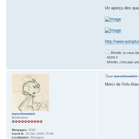
Un aperçu des qua
http://www.autoplus
- ... M'enfin, tu veux
- NON !!
- M'enfin, c'est pas un
par
marcelinswitch
»
Merci de l'info Alan
marcelinswitch
Modérateur
Messages:
3265
Inscrit le:
28 Déc 2006 15:48
Localisation:
Bretagne