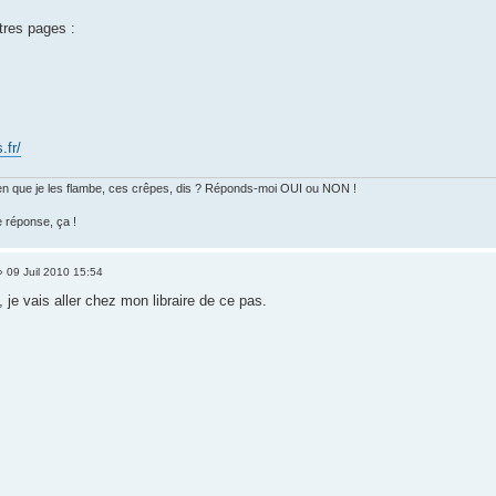
tres pages :
.fr/
 bien que je les flambe, ces crêpes, dis ? Réponds-moi OUI ou NON !
e réponse, ça !
 09 Juil 2010 15:54
, je vais aller chez mon libraire de ce pas.