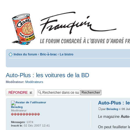
Index du forum
‹
Bric-à-brac
‹
Le bistro
Auto-Plus : les voitures de la BD
Modérateur:
Modérateurs
Publier une réponse
Auto-Plus : l
Beiadeg
par
Beiadeg
» 06 Jui
Modérateur
Le magazine
Auto
Messages:
1374
Inscrit le:
02 Déc 2007 12:41
On peut feuilleter