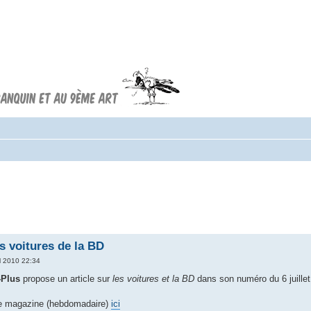
Forum FRANQUIN
Forum consacré à l'oeuvre d'André
Franquin et au 9ème art
es voitures de la BD
l 2010 22:34
-Plus
propose un article sur
les voitures et la BD
dans son numéro du 6 juillet
 le magazine (hebdomadaire)
ici