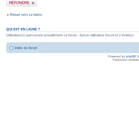
Publier une réponse
Retour vers Le bistro
QUI EST EN LIGNE ?
Utilisateur(s) parcourant actuellement ce forum : Aucun utilisateur inscrit et 2 invité(s)
Index du forum
Powered by
phpBB
©
Traduction réalisé