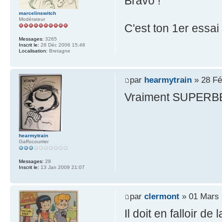
Bravo !
marcelinswitch
Modérateur
C'est ton 1er essai
Messages:
3265
Inscrit le:
28 Déc 2006 15:48
Localisation:
Bretagne
par
hearmytrain
» 28 Fé
Vraiment SUPERB
hearmytrain
Gaffocourrier
Messages:
28
Inscrit le:
13 Jan 2009 21:07
par
clermont
» 01 Mars 
Il doit en falloir de