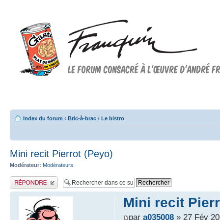
Forum FRANQUIN
Forum consacré à l'oeuvre d'André Franquin et au 9ème art
Index du forum
‹
Bric-à-brac
‹
Le bistro
Mini recit Pierrot (Peyo)
Modérateur:
Modérateurs
Publier une réponse
Mini recit Pier
par
a035008
» 27 Fév 20