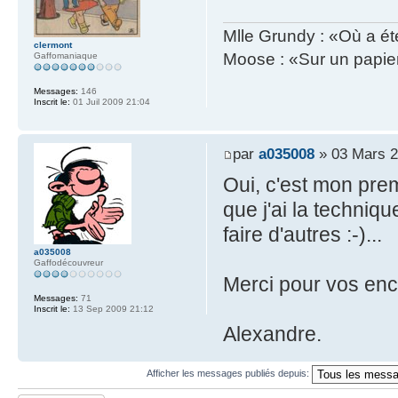
Mlle Grundy : «Où a ét
clermont
Moose : «Sur un papier
Gaffomaniaque
Messages:
146
Inscrit le:
01 Juil 2009 21:04
par
a035008
» 03 Mars 2
Oui, c'est mon prem
que j'ai la techniq
faire d'autres :-)...
a035008
Gaffodécouvreur
Merci pour vos en
Messages:
71
Inscrit le:
13 Sep 2009 21:12
Alexandre.
Afficher les messages publiés depuis: