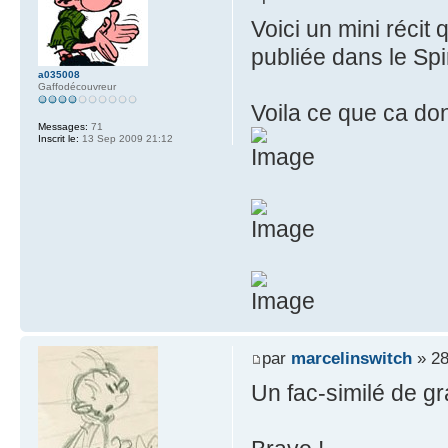
Voici un mini récit 
publiée dans le Sp
a035008
Gaffodécouvreur
Voila ce que ca do
Messages:
71
Inscrit le:
13 Sep 2009 21:12
par
marcelinswitch
» 28
Un fac-similé de gr