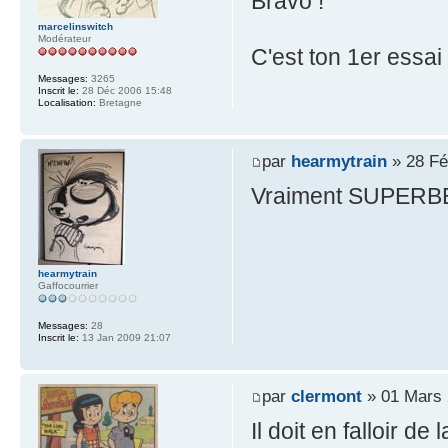
Bravo !
marcelinswitch
Modérateur
C'est ton 1er essai
Messages:
3265
Inscrit le:
28 Déc 2006 15:48
Localisation:
Bretagne
par
hearmytrain
» 28 Fé
Vraiment SUPERB
hearmytrain
Gaffocourrier
Messages:
28
Inscrit le:
13 Jan 2009 21:07
par
clermont
» 01 Mars 
Il doit en falloir de