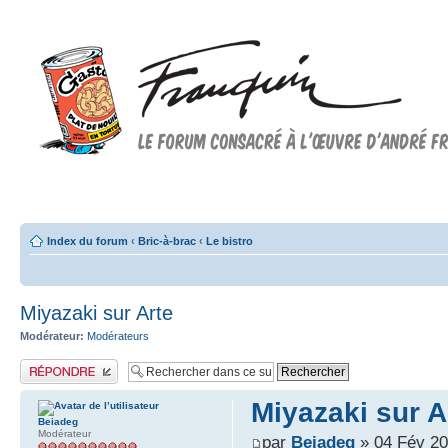
Forum FRANQUIN
Forum consacré à l'oeuvre d'André Franquin et au 9ème art
Index du forum
‹
Bric-à-brac
‹
Le bistro
Miyazaki sur Arte
Modérateur:
Modérateurs
Publier une réponse
Miyazaki sur A
Beiadeg
Modérateur
par
Beiadeg
» 04 Fév 20