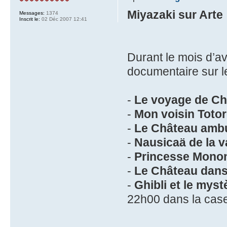
Miyazaki sur Arte
Messages:
1374
Inscrit le:
02 Déc 2007 12:41
Durant le mois d’av
documentaire sur l
-
Le voyage de Ch
-
Mon voisin Toto
-
Le Château amb
-
Nausicaä de la v
-
Princesse Mono
-
Le Château dans 
-
Ghibli et le myst
22h00 dans la case