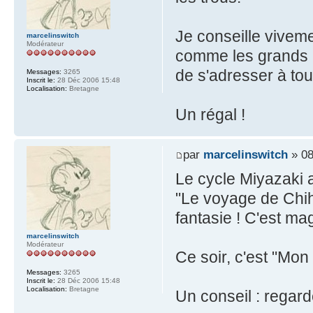
Je conseille vivemen
marcelinswitch
Modérateur
comme les grands ;
de s'adresser à tou
Messages:
3265
Inscrit le:
28 Déc 2006 15:48
Localisation:
Bretagne
Un régal !
par
marcelinswitch
» 08
Le cycle Miyazaki 
"Le voyage de Chihi
fantasie ! C'est mag
marcelinswitch
Modérateur
Ce soir, c'est "Mon
Messages:
3265
Inscrit le:
28 Déc 2006 15:48
Localisation:
Bretagne
Un conseil : regard