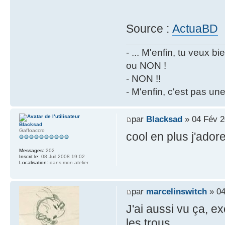
Source :
ActuaBD
- ... M'enfin, tu veux 
ou NON !
- NON !!
- M'enfin, c'est pas un
par
Blacksad
» 04 Fév 2
Blacksad
Gaffoaccro
cool en plus j'adore
Messages:
202
Inscrit le:
08 Juil 2008 19:02
Localisation:
dans mon atelier
par
marcelinswitch
» 04
J'ai aussi vu ça, ex
les trous.