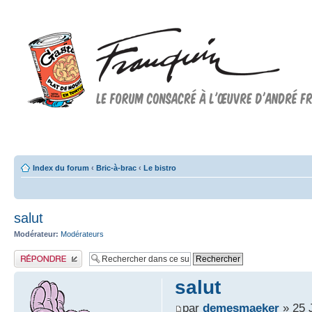
Forum FRANQUIN
Forum consacré à l'oeuvre d'André Franquin et au 9ème art
Index du forum
‹
Bric-à-brac
‹
Le bistro
salut
Modérateur:
Modérateurs
Publier une réponse
salut
par
demesmaeker
» 25 