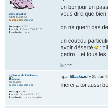
un bonjour en pass
vous dire que bien 
demesmaeker
Gaffo Supérieur
on ne guerit pas de 
Messages:
1223
Inscrit le:
21 Mars 2004 22:23
Localisation:
rrouen
un coucou particuli
avoir déserté
: ol
pedro... et tous les
par
Blacksad
» 25 Jan 2
Blacksad
Gaffoaccro
merci a toi aussi 
Messages:
202
Inscrit le:
08 Juil 2008 19:02
Localisation:
dans mon atelier