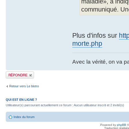
maladie», a indi
communiqué. Une 
Plus d'infos sur
htt
morte.php
Avec la vérité, on va 
Publier une réponse
Retour vers Le bistro
QUI EST EN LIGNE ?
Utilisateur(s) parcourant actuellement ce forum : Aucun utilisateur inscrit et 2 invité(s)
Index du forum
Powered by
phpBB
©
Traduction réalisé