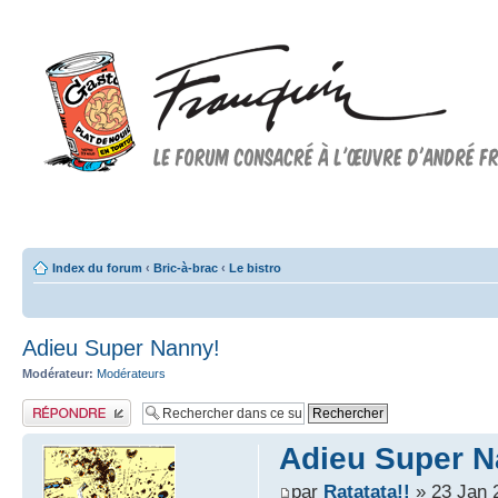
Forum FRANQUIN
Forum consacré à l'oeuvre d'André Franquin et au 9ème art
Index du forum
‹
Bric-à-brac
‹
Le bistro
Adieu Super Nanny!
Modérateur:
Modérateurs
Publier une réponse
Adieu Super N
par
Ratatata!!
» 23 Jan 