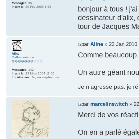
Messages:
95
Inscrit le:
20 Fév 2009 1:58
bonjour à tous ! j'a
dessinateur d'alix, 
tour de Jacques Ma
par
Aline
» 22 Jan 2010 
Comme beaucoup, j'a
Aline
Gaffomaniaque
Messages:
142
Un autre géant nous
Inscrit le:
23 Mars 2004 11:06
Localisation:
Région stéphanoise
Je n'agresse pas, je ré
par
marcelinswitch
» 22
Merci de vos réact
On en a parlé éga