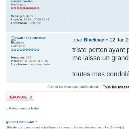
marcelinswitch
Modérateur
Messages:
3265
Inscrit le:
28 Déc 2006 15:48
Localisation:
Bretagne
par
Blacksad
» 22 Jan 2
Blacksad
Gaffoaccro
triste perten'ayan
me laisse un grand r
Messages:
202
Inscrit le:
08 Juil 2008 19:02
Localisation:
dans mon atelier
toutes mes condolé
Afficher les messages publiés depuis:
Publier une réponse
Retour vers Le bistro
QUI EST EN LIGNE ?
Utilisateur(s) parcourant actuellement ce forum : Aucun utilisateur inscrit et 2 invité(s)