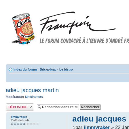
Forum FRANQUIN
Forum consacré à l'oeuvre d'André Franquin et au 9ème art
Index du forum
‹
Bric-à-brac
‹
Le bistro
adieu jacques martin
Modérateur:
Modérateurs
Publier une réponse
adieu jacques
jimmyraker
Gaffodébordé
par
jimmyraker
» 22 Jan