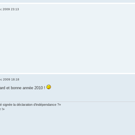
c 2009 23:13
c 2009 18:18
tard et bonne année 2010 !
é signée la déclaration d'indépendance ?»
r !»