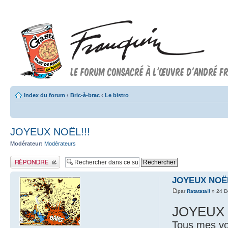
Index du forum
‹
Bric-à-brac
‹
Le bistro
JOYEUX NOËL!!!
Modérateur:
Modérateurs
Publier une réponse
JOYEUX NOËL
par
Ratatata!!
» 24 D
JOYEUX 
Tous mes vo