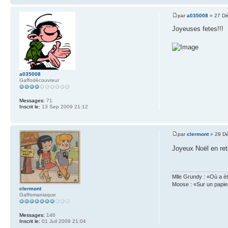
par
a035008
» 27 Dé
Joyeuses fetes!!!
a035008
Gaffodécouvreur
Messages:
71
Inscrit le:
13 Sep 2009 21:12
par
clermont
» 29 Dé
Joyeux Noël en re
Mlle Grundy : «Où a ét
Moose : «Sur un papie
clermont
Gaffomaniaque
Messages:
146
Inscrit le:
01 Juil 2009 21:04