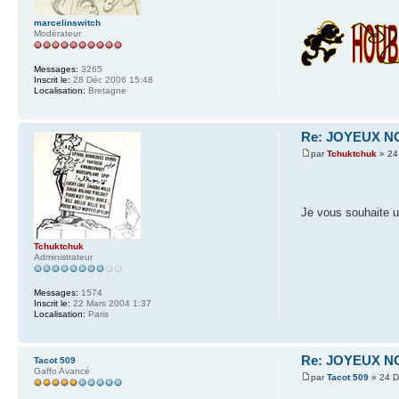
marcelinswitch
Modérateur
Messages:
3265
Inscrit le:
28 Déc 2006 15:48
Localisation:
Bretagne
Re: JOYEUX NO
par
Tchuktchuk
» 24
Je vous souhaite 
Tchuktchuk
Administrateur
Messages:
1574
Inscrit le:
22 Mars 2004 1:37
Localisation:
Paris
Re: JOYEUX NO
Tacot 509
Gaffo Avancé
par
Tacot 509
» 24 D