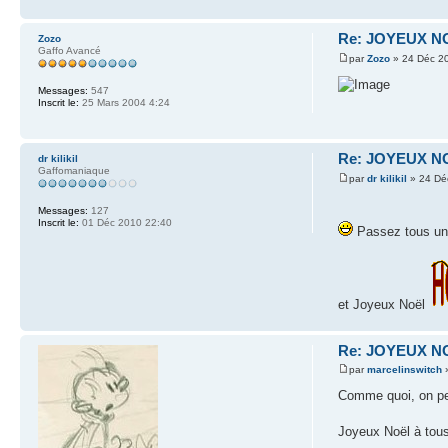
Re: JOYEUX NO
Zozo
Gaffo Avancé
par
Zozo
» 24 Déc 2
Messages:
547
Inscrit le:
25 Mars 2004 4:24
Re: JOYEUX NO
dr kilikil
Gaffomaniaque
par
dr kilikil
» 24 Dé
Messages:
127
Inscrit le:
01 Déc 2010 22:40
Passez tous un 
et Joyeux Noël
Re: JOYEUX NO
par
marcelinswitch
»
Comme quoi, on peu
Joyeux Noël à tous