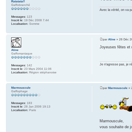
Ratatata!!
Gaffobranché
Avec la vérité, on va 
Messages:
123
Inscrit le:
19 Déc 2008 7:44
Localisation:
Somme
par
Aline
» 26 Déc 2
Joyeuses fêtes et 
Aline
Gaffomaniaque
Je n'agresse pas, je ré
Messages:
142
Inscrit le:
23 Mars 2004 11:06
Localisation:
Région stéphanoise
Marmouscule
par
Marmouscule
» 
Gaffophage
Messages:
183
Inscrit le:
28 Jan 2006 19:13
Localisation:
Paris
Marmouscule,
vous souhaite de 