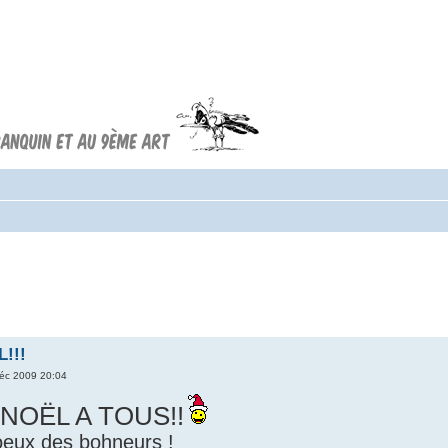
Forum FRANQUIN
Forum consacré à l'oeuvre d'André
Franquin et au 9ème art
!!!
éc 2009 20:04
NOËL A TOUS!!
eux des bohneurs !