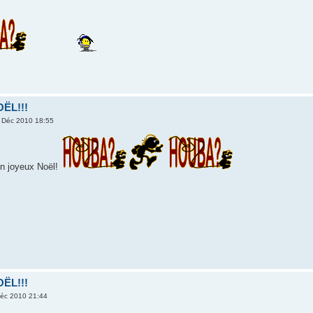
ËL!!!
 Déc 2010 18:55
un joyeux Noël!
ËL!!!
éc 2010 21:44