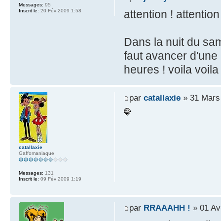
Messages:
95
Inscrit le:
20 Fév 2009 1:58
attention ! attention 
Dans la nuit du sa
faut avancer d'une 
heures ! voila voila
par
catallaxie
» 31 Mars
catallaxie
Gaffomaniaque
Messages:
131
Inscrit le:
09 Fév 2009 1:19
par
RRAAAHH !
» 01 Av