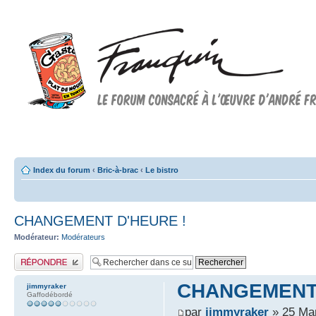
Forum FRANQUIN
Forum consacré à l'oeuvre d'André Franquin et au 9ème art
Index du forum
‹
Bric-à-brac
‹
Le bistro
CHANGEMENT D'HEURE !
Modérateur:
Modérateurs
Publier une réponse
CHANGEMENT 
jimmyraker
Gaffodébordé
par
jimmyraker
» 25 Mar