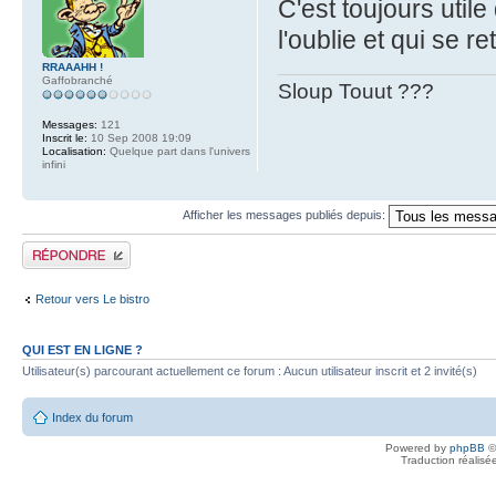
C'est toujours utile
l'oublie et qui se 
RRAAAHH !
Gaffobranché
Sloup Touut ???
Messages:
121
Inscrit le:
10 Sep 2008 19:09
Localisation:
Quelque part dans l'univers
infini
Afficher les messages publiés depuis:
Publier une réponse
Retour vers Le bistro
QUI EST EN LIGNE ?
Utilisateur(s) parcourant actuellement ce forum : Aucun utilisateur inscrit et 2 invité(s)
Index du forum
Powered by
phpBB
©
Traduction réalisé