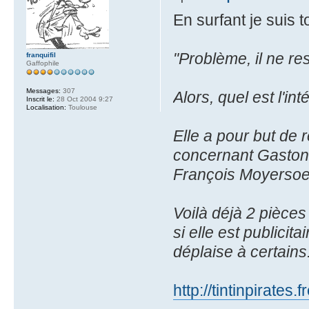
En surfant je suis 
"Problème, il ne re
franquifil
Gaffophile
Messages:
307
Alors, quel est l'in
Inscrit le:
28 Oct 2004 9:27
Localisation:
Toulouse
Elle a pour but de 
concernant Gaston L
François Moyersoen
Voilà déjà 2 pièces
si elle est publicit
déplaise à certains.
http://tintinpirate