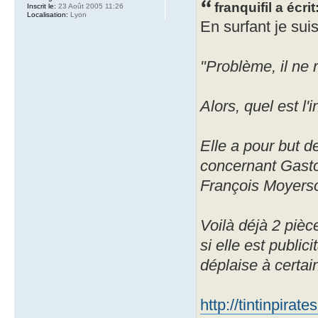
franquifil a écrit
Inscrit le:
23 Août 2005 11:26
Localisation:
Lyon
En surfant je sui
"Problème, il ne 
Alors, quel est l'
Elle a pour but d
concernant Gaston
François Moyerso
Voilà déjà 2 pièc
si elle est public
déplaise à certain
http://tintinpira