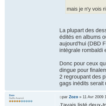
mais je n'y vois r
La plupart des dess
édités en albums o
aujourd'hui (DBD Fr
intégrale rombaldi e
Donc pour ceux qui
dingue pour finale
2 regroupant des pla
gags inédits serait
Zozo
par
Zozo
» 11 Avr 2009 
Gaffo Avancé
J'avais listé deux-t