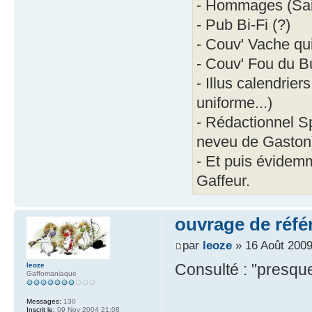
- Hommages (Sain
- Pub Bi-Fi (?)
- Couv' Vache qu
- Couv' Fou du B
- Illus calendrie
uniforme...)
- Rédactionnel Sp
neveu de Gaston
- Et puis évidemm
Gaffeur.
ouvrage de réfé
par
leoze
» 16 Août 2009
Consulté : "presque 
leoze
Gaffomaniaque
Messages:
130
Inscrit le:
09 Nov 2004 21:08