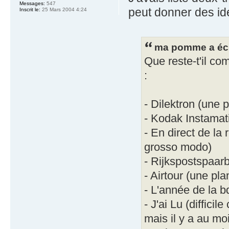
Messages:
547
peut donner des idé
Inscrit le:
25 Mars 2004 4:24
ma pomme a écr
Que reste-t'il c
:
- Dilektron (une 
- Kodak Instamat
- En direct de la
grosso modo)
- Rijkspostspaar
- Airtour (une pl
- L'année de la b
- J'ai Lu (diffici
mais il y a au mo