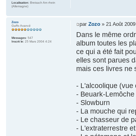
Localisation:
Breisach Am rhein
(Allemagne)
Zozo
par
Zozo
» 21 Août 2009
Gaffo Avancé
Dans le même ordre
Messages:
547
album toutes les pl
Inscrit le:
25 Mars 2004 4:24
ce qui a été fait p
elles sont parues 
mais ces livres ne 
- L'alcoolique (vue
- Beuark-Lemôche (
- Slowburn
- La mouche qui rep
- Le chasseur de pa
- L'extraterrestre e