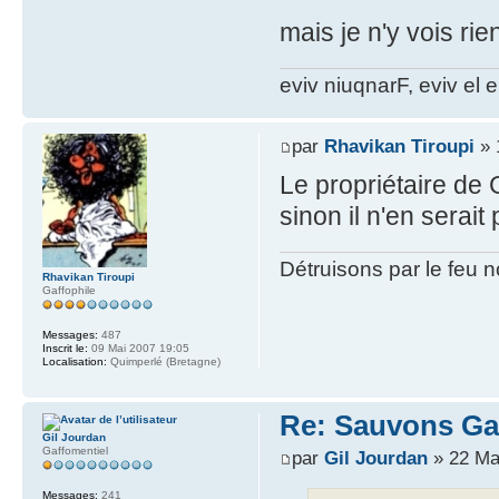
mais je n'y vois rie
eviv niuqnarF, eviv el e
par
Rhavikan Tiroupi
» 
Le propriétaire de
sinon il n'en serait 
Détruisons par le feu 
Rhavikan Tiroupi
Gaffophile
Messages:
487
Inscrit le:
09 Mai 2007 19:05
Localisation:
Quimperlé (Bretagne)
Re: Sauvons G
Gil Jourdan
Gaffomentiel
par
Gil Jourdan
» 22 Ma
Messages:
241