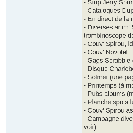
- Strip Jerry Spri
- Catalogues Dup
- En direct de la
- Diverses anim' 
trombinoscope de
- Couv' Spirou, 
- Couv' Novotel
- Gags Scrabble 
- Disque Charlebo
- Solmer (une pa
- Printemps (à mo
- Pubs albums (m
- Planche spots 
- Couv' Spirou a
- Campagne diver
voir)