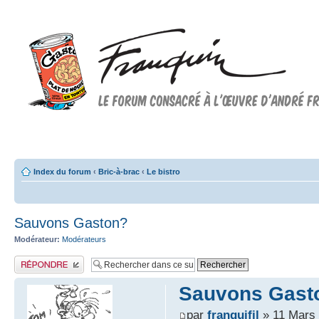
Forum FRANQUIN
Forum consacré à l'oeuvre d'André Franquin et au 9ème art
Index du forum
‹
Bric-à-brac
‹
Le bistro
Sauvons Gaston?
Modérateur:
Modérateurs
Publier une réponse
Sauvons Gast
par
franquifil
» 11 Mars 