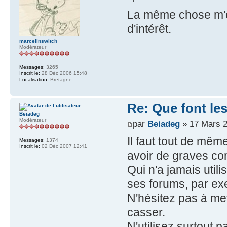
La même chose m'es
d'intérêt.
marcelinswitch
Modérateur
Messages:
3265
Inscrit le:
28 Déc 2006 15:48
Localisation:
Bretagne
Re: Que font le
Beiadeg
Modérateur
par
Beiadeg
» 17 Mars 2
Il faut tout de même
Messages:
1374
Inscrit le:
02 Déc 2007 12:41
avoir de graves c
Qui n'a jamais uti
ses forums, par ex
N'hésitez pas à me
casser.
N'utilisez surtout