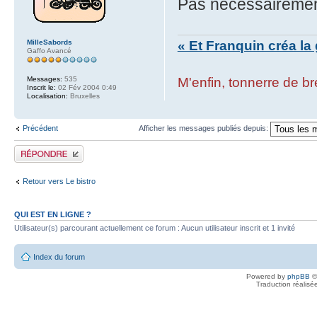
Pas nécessairement
MilleSabords
« Et Franquin créa la 
Gaffo Avancé
Messages:
535
M'enfin, tonnerre de bre
Inscrit le:
02 Fév 2004 0:49
Localisation:
Bruxelles
Précédent
Afficher les messages publiés depuis:
Publier une réponse
Retour vers Le bistro
QUI EST EN LIGNE ?
Utilisateur(s) parcourant actuellement ce forum : Aucun utilisateur inscrit et 1 invité
Index du forum
Powered by
phpBB
©
Traduction réalisé