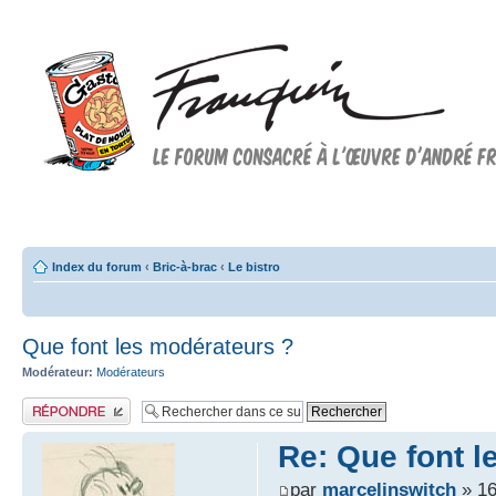
Forum FRANQUIN
Forum consacré à l'oeuvre d'André Franquin et au 9ème art
Index du forum
‹
Bric-à-brac
‹
Le bistro
Que font les modérateurs ?
Modérateur:
Modérateurs
Publier une réponse
Re: Que font l
par
marcelinswitch
» 16