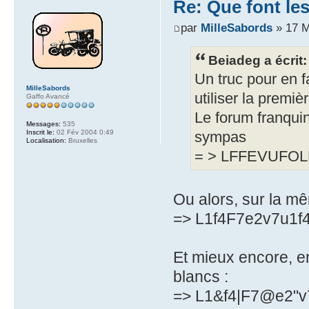
Re: Que font le
par
MilleSabords
» 17 M
Beiadeg a écrit:
Un truc pour en f
MilleSabords
utiliser la premiè
Gaffo Avancé
Le forum franqui
Messages:
535
Inscrit le:
02 Fév 2004 0:49
sympas
Localisation:
Bruxelles
= > LFFEVUFO
Ou alors, sur la m
=> L1f4F7e2v7u1f
Et mieux encore, e
blancs :
=> L1&f4|F7@e2"v7