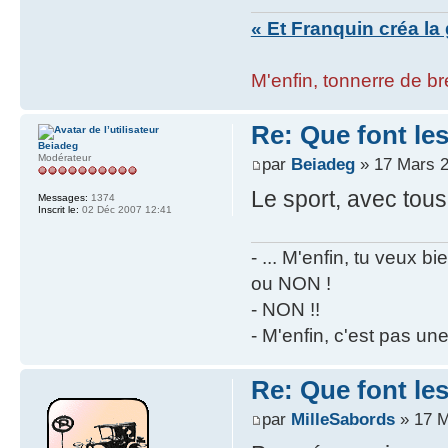
« Et Franquin créa la 
M'enfin, tonnerre de bre
Re: Que font le
Beiadeg
Modérateur
par
Beiadeg
» 17 Mars 2
Le sport, avec tous
Messages:
1374
Inscrit le:
02 Déc 2007 12:41
- ... M'enfin, tu veux 
ou NON !
- NON !!
- M'enfin, c'est pas un
Re: Que font le
par
MilleSabords
» 17 M