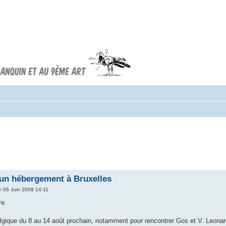
Forum FRANQUIN
Forum consacré à l'oeuvre d'André
Franquin et au 9ème art
 un hébergement à Bruxelles
 06 Juin 2008 14:11
re.
gique du 8 au 14 août prochain, notamment pour rencontrer Gos et V. Leonardo