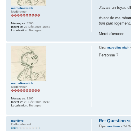
J'avais un tuyau d
marcelinswitch
Modérateur
Avant de me rabatt
bon plan
logement, 
Messages:
3265
Inscrit le:
28 Déc 2006 15:48
Localisation:
Bretagne
Merci d'avance.
par
marcelinswitch
»
Personne ?
marcelinswitch
Modérateur
Messages:
3265
Inscrit le:
28 Déc 2006 15:48
Localisation:
Bretagne
Re: Question s
monlivre
Gaffodébutant
par
monlivre
» 24 Oc