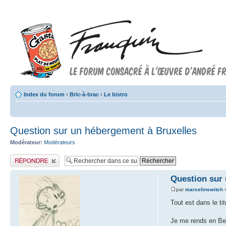
Index du forum
‹
Bric-à-brac
‹
Le bistro
Question sur un hébergement à Bruxelles
Modérateur:
Modérateurs
Publier une réponse
Question sur
par
marcelinswitch
»
Tout est dans le tit
Je me rends en Bel