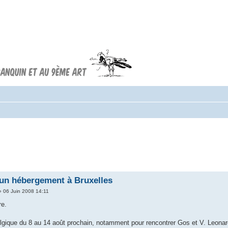
Forum FRANQUIN
Forum consacré à l'oeuvre d'André
Franquin et au 9ème art
 un hébergement à Bruxelles
 06 Juin 2008 14:11
re.
gique du 8 au 14 août prochain, notamment pour rencontrer Gos et V. Leonardo