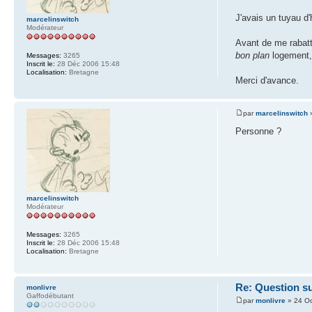
J'avais un tuyau d
marcelinswitch
Modérateur
Avant de me rabatt
bon plan
logement, 
Messages:
3265
Inscrit le:
28 Déc 2006 15:48
Localisation:
Bretagne
Merci d'avance.
par
marcelinswitch
»
Personne ?
marcelinswitch
Modérateur
Messages:
3265
Inscrit le:
28 Déc 2006 15:48
Localisation:
Bretagne
Re: Question s
monlivre
Gaffodébutant
par
monlivre
» 24 Oc