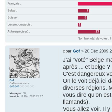
Français .
Belge .
7
Suisse .
5
Luxembourgeois .
1
Autres(péciser) .
13
Nombre total de votes : 7
par
Gof
» 20 Déc 2009 2
J'ai "voté" Belge m
après ... et belge ?
C'est dangereux vo
On le voit déjà ici
Gof
Gaffodécouvreur
diverses régions. M
vous dire qu'on est
Messages:
50
Inscrit le:
19 Déc 2005 22:17
flamands).
Vous allez voir. Il 