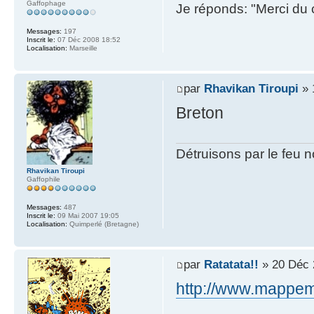
Gaffophage
Je réponds: "Merci du 
Messages:
197
Inscrit le:
07 Déc 2008 18:52
Localisation:
Marseille
par
Rhavikan Tiroupi
» 
Breton
Détruisons par le feu 
Rhavikan Tiroupi
Gaffophile
Messages:
487
Inscrit le:
09 Mai 2007 19:05
Localisation:
Quimperlé (Bretagne)
par
Ratatata!!
» 20 Déc 
http://www.mappem