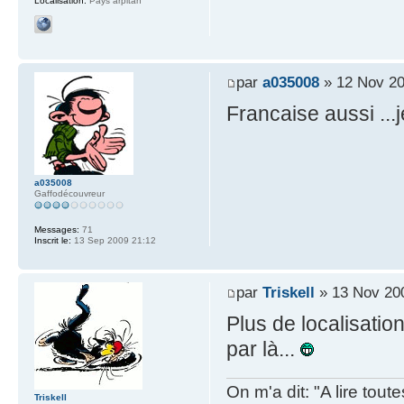
Localisation:
Pays arpitan
par
a035008
» 12 Nov 20
Francaise aussi ...j
a035008
Gaffodécouvreur
Messages:
71
Inscrit le:
13 Sep 2009 21:12
par
Triskell
» 13 Nov 20
Plus de localisatio
par là...
On m'a dit: "A lire tout
Triskell