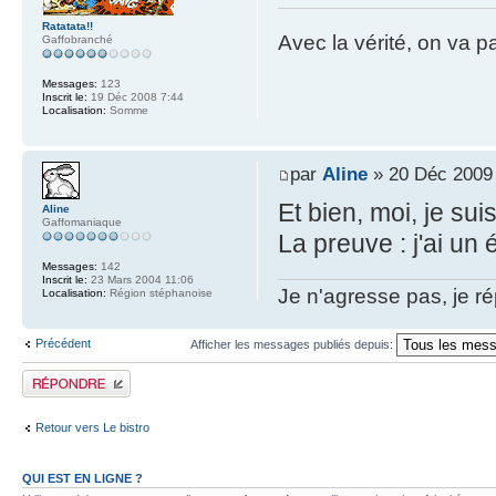
Ratatata!!
Avec la vérité, on va 
Gaffobranché
Messages:
123
Inscrit le:
19 Déc 2008 7:44
Localisation:
Somme
par
Aline
» 20 Déc 2009
Et bien, moi, je sui
Aline
Gaffomaniaque
La preuve : j'ai un
Messages:
142
Inscrit le:
23 Mars 2004 11:06
Je n'agresse pas, je ré
Localisation:
Région stéphanoise
Précédent
Afficher les messages publiés depuis:
Publier une réponse
Retour vers Le bistro
QUI EST EN LIGNE ?