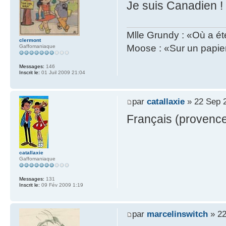
Je suis Canadien !
Mlle Grundy : «Où a ét
clermont
Moose : «Sur un papier
Gaffomaniaque
Messages:
146
Inscrit le:
01 Juil 2009 21:04
par
catallaxie
» 22 Sep 
Français (provence
catallaxie
Gaffomaniaque
Messages:
131
Inscrit le:
09 Fév 2009 1:19
par
marcelinswitch
» 22