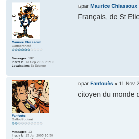
par
Maurice Chiassoux
Français, de St Et
Maurice Chiassoux
Gaffobranché
Messages:
102
Inscrit le:
13 Sep 2009 21:10
Localisation:
St Etienne
par
Fanfouès
» 11 Nov 2
citoyen du monde de
Fanfouès
Gaffodébutant
Messages:
13
Inscrit le:
15 Jan 2005 10:50