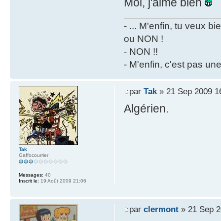
Moi, j'aime bien
- ... M'enfin, tu veux 
ou NON !
- NON !!
- M'enfin, c'est pas un
par
Tak
» 21 Sep 2009 1
Algérien.
Tak
Gaffocourrier
Messages:
40
Inscrit le:
19 Août 2009 21:06
par
clermont
» 21 Sep 2