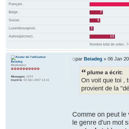
Français .
Belge .
7
Suisse .
5
Luxembourgeois .
1
Autres(péciser) .
13
Nombre total de votes : 7
par
Beiadeg
» 06 Jan 20
Beiadeg
Modérateur
plume a écrit:
Messages:
1374
On voit que toi ,
Inscrit le:
02 Déc 2007 12:41
provient de la "dé
Comme on peut le vo
le genre d'un mot s