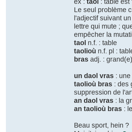
ex :
taol
: table es
Le seul problème c
l'adjectif suivant 
lettre qui mute ; qu
empêcher la mutat
taol
n.f. : table
taolioù
n.f. pl : tab
bras
adj. : grand(e
un daol vras
: une
taolioù bras
: des 
suppression de l'art
an daol vras
: la g
an taolioù bras
: l
Beau sport, hein ?