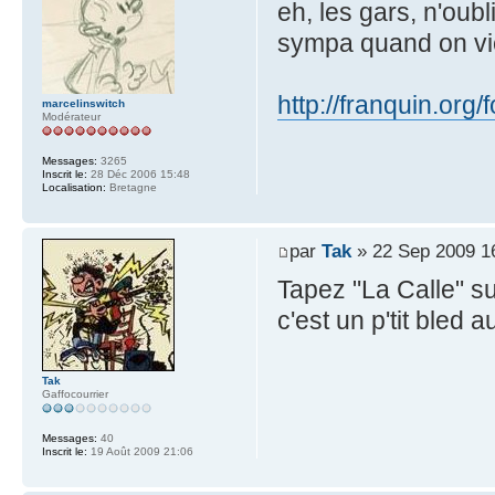
eh, les gars, n'oub
sympa quand on vien
http://franquin.org
marcelinswitch
Modérateur
Messages:
3265
Inscrit le:
28 Déc 2006 15:48
Localisation:
Bretagne
par
Tak
» 22 Sep 2009 1
Tapez "La Calle" su
c'est un p'tit bled 
Tak
Gaffocourrier
Messages:
40
Inscrit le:
19 Août 2009 21:06