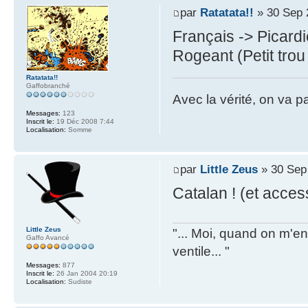
par
Ratatata!!
» 30 Sep 
Français -> Picard
Rogeant (Petit tro
Ratatata!!
Gaffobranché
Avec la vérité, on va 
Messages:
123
Inscrit le:
19 Déc 2008 7:44
Localisation:
Somme
par
Little Zeus
» 30 Sep
Catalan ! (et acce
Little Zeus
"... Moi, quand on m'en 
Gaffo Avancé
ventile... "
Messages:
877
Inscrit le:
26 Jan 2004 20:19
Localisation:
Sudiste