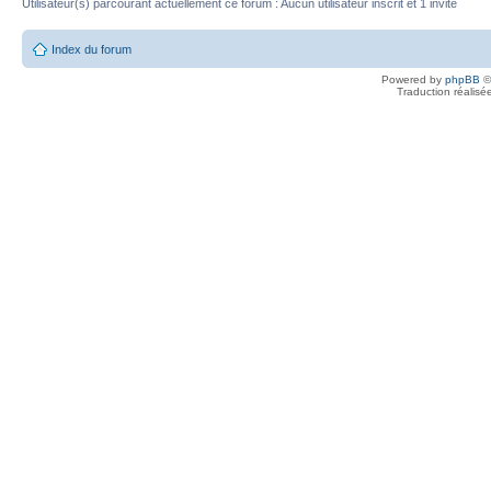
Utilisateur(s) parcourant actuellement ce forum : Aucun utilisateur inscrit et 1 invité
Index du forum
Powered by
phpBB
©
Traduction réalisé