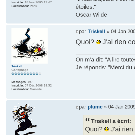
Inscrit le:
18 Nov 2005 12:47
étoiles."
Localisation:
Paris
Oscar Wilde
par
Triskell
» 04 Jan 200
Quoi?
J'ai rien c
On m'a dit: "A lire tout
Je réponds: "Merci du 
Triskell
Gaffophage
Messages:
197
Inscrit le:
07 Déc 2008 18:52
Localisation:
Marseille
par
plume
» 04 Jan 2009
Triskell a écrit:
Quoi?
J'ai rien