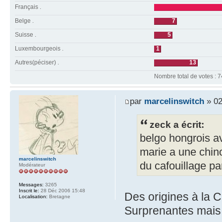
Français .
Belge .
7
Suisse .
5
Luxembourgeois .
1
Autres(péciser) .
13
Nombre total de votes : 7
par
marcelinswitch
» 02
zeck a écrit:
belgo hongrois a
marie a une chin
marcelinswitch
du cafouillage pa
Modérateur
Messages:
3265
Inscrit le:
28 Déc 2006 15:48
Des origines à la C
Localisation:
Bretagne
Surprenantes mais