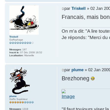
par
Triskell
» 02 Jan 200
Francais, mais bon 
On m'a dit: "A lire tout
Je réponds: "Merci du 
Triskell
Gaffophage
Messages:
197
Inscrit le:
07 Déc 2008 18:52
Localisation:
Marseille
par
plume
» 02 Jan 2009
Brezhoneg
plume
Gaffo Supérieur
"Il faut toujours viser 
Messages:
1319