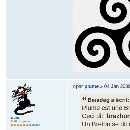
par
plume
» 04 Jan 2009
Beiadeg a écrit:
Plume est une B
Ceci dit,
brezho
plume
Gaffo Supérieur
Un Breton se dit