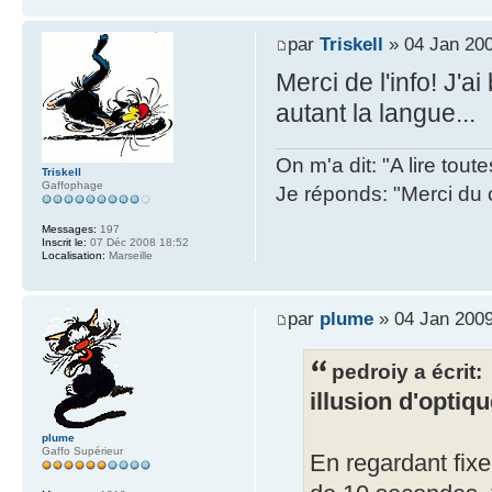
par
Triskell
» 04 Jan 200
Merci de l'info! J'a
autant la langue...
On m'a dit: "A lire tout
Triskell
Gaffophage
Je réponds: "Merci du 
Messages:
197
Inscrit le:
07 Déc 2008 18:52
Localisation:
Marseille
par
plume
» 04 Jan 2009
pedroiy a écrit:
illusion d'optiq
plume
Gaffo Supérieur
En regardant fixe