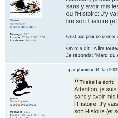
sans y avoir mis le
ou l'Histoire: J'y v
lire son Histoire (
Triskell
Gaffophage
Messages:
197
C'est pas pour se donner 
Inscrit le:
07 Déc 2008 18:52
Localisation:
Marseille
On m'a dit: "A lire tout
Je réponds: "Merci du 
par
plume
» 04 Jan 2009
Triskell a écrit:
Attention, je sui
sans y avoir mis 
plume
Gaffo Supérieur
l'Histoire: J'y vai
son Histoire (et
Messages:
1319
Inscrit le:
18 Nov 2005 12:47