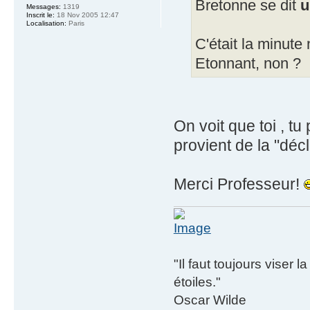
Bretonne se dit
u
Messages:
1319
Inscrit le:
18 Nov 2005 12:47
Localisation:
Paris
C'était la minute
Etonnant, non ?
On voit que toi , t
provient de la "décl
Merci Professeur!
"Il faut toujours viser 
étoiles."
Oscar Wilde