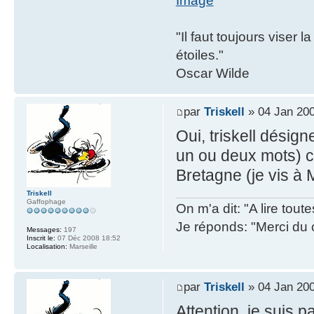
"Il faut toujours viser 
étoiles."
Oscar Wilde
par
Triskell
» 04 Jan 200
Oui, triskell dési
un ou deux mots) ce
Bretagne (je vis à 
Triskell
Gaffophage
On m'a dit: "A lire tout
Je réponds: "Merci du 
Messages:
197
Inscrit le:
07 Déc 2008 18:52
Localisation:
Marseille
par
Triskell
» 04 Jan 200
Attention, je suis 