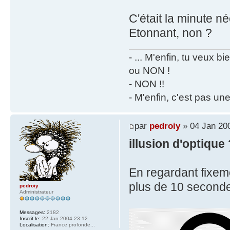
C'était la minute n
Etonnant, non ?
- ... M'enfin, tu veux 
ou NON !
- NON !!
- M'enfin, c'est pas un
par
pedroiy
» 04 Jan 20
illusion d'optique
En regardant fixeme
plus de 10 secondes
pedroiy
Administrateur
Messages:
2182
Inscrit le:
22 Jan 2004 23:12
Localisation:
France profonde...