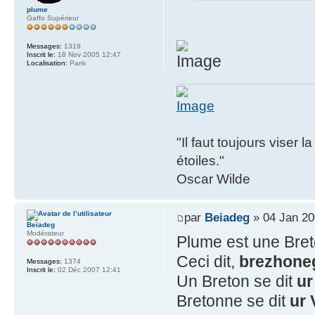
plume
Gaffo Supérieur
Messages:
1319
Inscrit le:
18 Nov 2005 12:47
Localisation:
Paris
"Il faut toujours viser 
étoiles."
Oscar Wilde
par
Beiadeg
» 04 Jan 20
Beiadeg
Modérateur
Plume est une Bre
Ceci dit,
brezhon
Messages:
1374
Inscrit le:
02 Déc 2007 12:41
Un Breton se dit
ur
Bretonne se dit
ur 