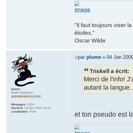
"Il faut toujours viser 
étoiles."
Oscar Wilde
par
plume
» 04 Jan 2009
Triskell a écrit:
Merci de l'info! J
autant la langue..
plume
Gaffo Supérieur
Messages:
1319
Inscrit le:
18 Nov 2005 12:47
Localisation:
Paris
et ton pseudo est l