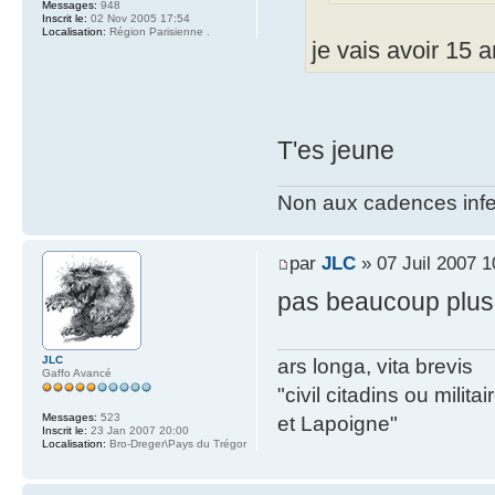
Messages:
948
Inscrit le:
02 Nov 2005 17:54
Localisation:
Région Parisienne .
je vais avoir 15 
T'es jeune
Non aux cadences infe
par
JLC
» 07 Juil 2007 1
pas beaucoup plus 
JLC
ars longa, vita brevis
Gaffo Avancé
"civil citadins ou mil
Messages:
523
et Lapoigne"
Inscrit le:
23 Jan 2007 20:00
Localisation:
Bro-Dreger\Pays du Trégor