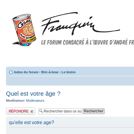
Forum FRANQUIN
Forum consacré à l'oeuvre d'André Franquin et au 9ème art
Index du forum
‹
Bric-à-brac
‹
Le bistro
Quel est votre âge ?
Modérateur:
Modérateurs
Publier une réponse
qu'elle est votre age?