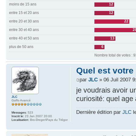
moins de 15 ans
12
entre 15 et 20 ans
12
entre 20 et 30 ans
22
entre 30 et 40 ans
2
entre 40 et 50 ans
13
plus de 50 ans
6
Nombre total de votes : 9
Quel est votre
par
JLC
» 06 Juil 2007 9
je voudrais avoir 
curiosité: quel ag
JLC
Gaffo Avancé
Dernière édition par
JLC
le
Messages:
523
Inscrit le:
23 Jan 2007 20:00
Localisation:
Bro-Dreger\Pays du Trégor