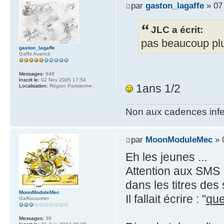
par
gaston_lagaffe
» 07 
JLC a écrit:
pas beaucoup plu
gaston_lagaffe
Gaffo Avancé
Messages:
948
Inscrit le:
02 Nov 2005 17:54
1ans 1/2
Localisation:
Région Parisienne .
Non aux cadences infe
par
MoonModuleMec
» 
Eh les jeunes ...
Attention aux SMS :
dans les titres des
MoonModuleMec
Il fallait écrire : "
que
Gaffocourrier
Messages:
39