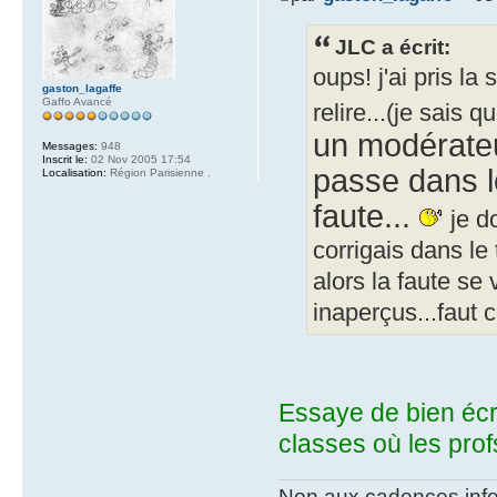
JLC a écrit:
oups! j'ai pris la
gaston_lagaffe
Gaffo Avancé
relire...(je sais
un modérateu
Messages:
948
Inscrit le:
02 Nov 2005 17:54
passe dans le
Localisation:
Région Parisienne .
faute...
je do
corrigais dans le 
alors la faute se
inaperçus...faut 
Essaye de bien écr
classes où les prof
Non aux cadences infe