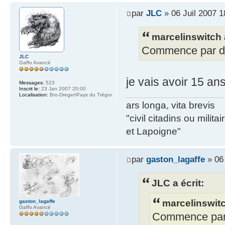
par
JLC
» 06 Juil 2007 1
marcelinswitch a
Commence par di
JLC
Gaffo Avancé
je vais avoir 15 an
Messages:
523
Inscrit le:
23 Jan 2007 20:00
Localisation:
Bro-Dreger\Pays du Trégor
ars longa, vita brevis
"civil citadins ou mil
et Lapoigne"
par
gaston_lagaffe
» 06 
JLC a écrit:
marcelinswitc
gaston_lagaffe
Gaffo Avancé
Commence par 