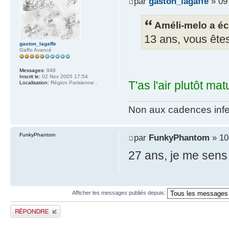
par
gaston_lagaffe
» 09 
Améli-melo a écr
13 ans, vous êtes
gaston_lagaffe
Gaffo Avancé
Messages:
948
Inscrit le:
02 Nov 2005 17:54
T'as l'air plutôt ma
Localisation:
Région Parisienne .
Non aux cadences infe
FunkyPhantom
par
FunkyPhantom
» 10
27 ans, je me sens 
Afficher les messages publiés depuis:
Publier une réponse