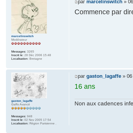
par
marcelinswitch
» 06
Commence par dire
marcelinswitch
Modérateur
Messages:
3265
Inscrit le:
28 Déc 2006 15:48
Localisation:
Bretagne
par
gaston_lagaffe
» 06 
16 ans
gaston_lagaffe
Non aux cadences infe
Gaffo Avancé
Messages:
948
Inscrit le:
02 Nov 2005 17:54
Localisation:
Région Parisienne .