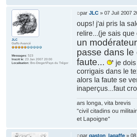
par
JLC
» 07 Juil 2007 2
oups! j'ai pris la s
relire...(je sais q
un modérateur 
JLC
Gaffo Avancé
passe dans le 
Messages:
523
faute...
Inscrit le:
23 Jan 2007 20:00
je dois
Localisation:
Bro-Dreger\Pays du Trégor
corrigais dans le t
alors la faute se v
inaperçus...faut cr
ars longa, vita brevis
"civil citadins ou mil
et Lapoigne"
par
gaston_lagaffe
» 08 