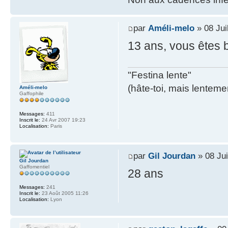
par
Améli-melo
» 08 Jui
13 ans, vous êtes b
"Festina lente"
(hâte-toi, mais lentemen
Améli-melo
Gaffophile
Messages:
411
Inscrit le:
24 Avr 2007 19:23
Localisation:
Paris
par
Gil Jourdan
» 08 Jui
Gil Jourdan
Gaffomentiel
28 ans
Messages:
241
Inscrit le:
23 Août 2005 11:26
Localisation:
Lyon