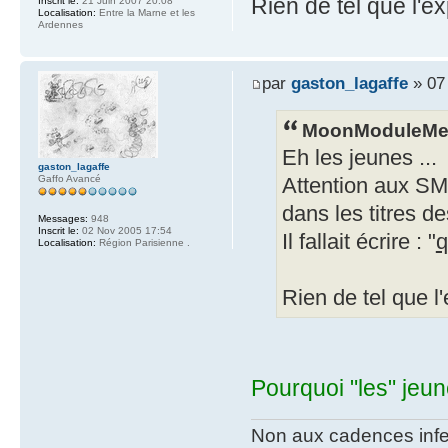
Rien de tel que l'e
Inscrit le:
21 Juin 2007 20:08
Localisation:
Entre la Marne et les
Ardennes
par
gaston_lagaffe
» 07 
MoonModuleMec 
Eh les jeunes ...
gaston_lagaffe
Gaffo Avancé
Attention aux SMS
dans les titres d
Messages:
948
Inscrit le:
02 Nov 2005 17:54
Il fallait écrire : "
q
Localisation:
Région Parisienne .
Rien de tel que l
Pourquoi "les" jeun
Non aux cadences infe