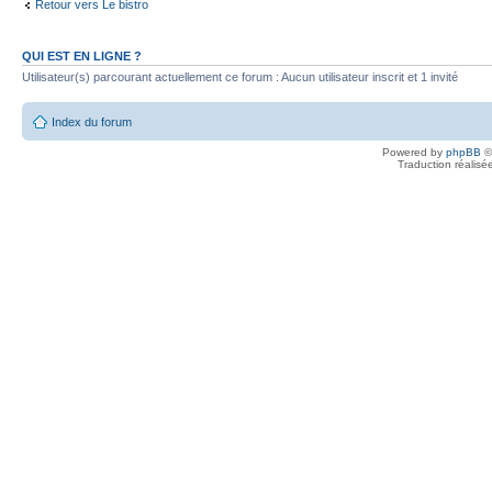
Retour vers Le bistro
QUI EST EN LIGNE ?
Utilisateur(s) parcourant actuellement ce forum : Aucun utilisateur inscrit et 1 invité
Index du forum
Powered by
phpBB
©
Traduction réalisé