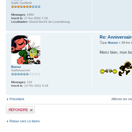
Gaffo Confirmé
Messages:
1984
Inscrit le:
17 Avr 2004 7:19
Localisation:
Grand-Duché de Luxembourg
Re: Anniversair
par
Buzzzz
» 28 Avr 
Merci bien, mon 
Buzzzz
Gaffobranché
Messages:
120
Inscrit le:
13 Fév 2011 9:18
Précédent
Afficher les m
Publier une réponse
Retour vers Le bistro