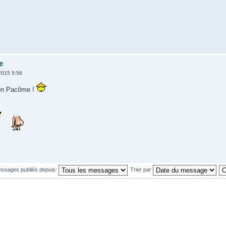
e
2015 5:58
bon Pacôme !
essages publiés depuis:
Trier par