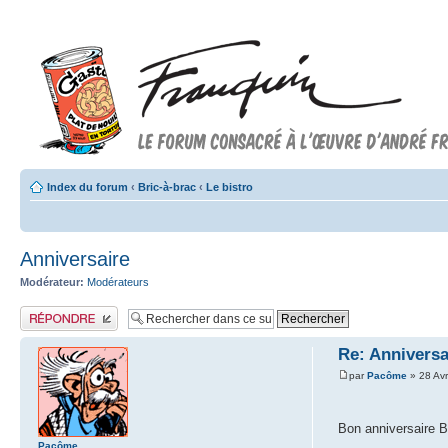
Index du forum
‹
Bric-à-brac
‹
Le bistro
Anniversaire
Modérateur:
Modérateurs
Publier une réponse
Re: Anniversa
par
Pacôme
» 28 Av
Bon anniversaire
Pacôme