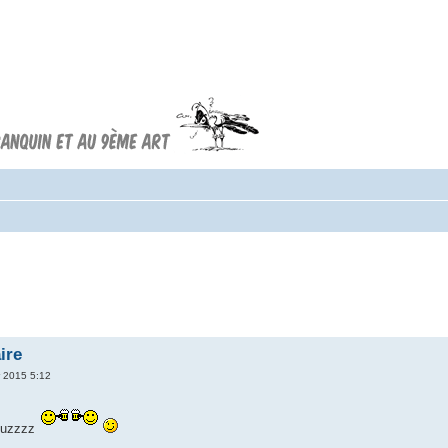
Forum FRANQUIN
Forum consacré à l'oeuvre d'André
Franquin et au 9ème art
ire
r 2015 5:12
 Buzzzz