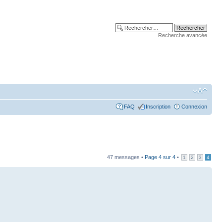
Recherche avancée
FAQ
Inscription
Connexion
47 messages •
Page
4
sur
4
•
1
2
3
4