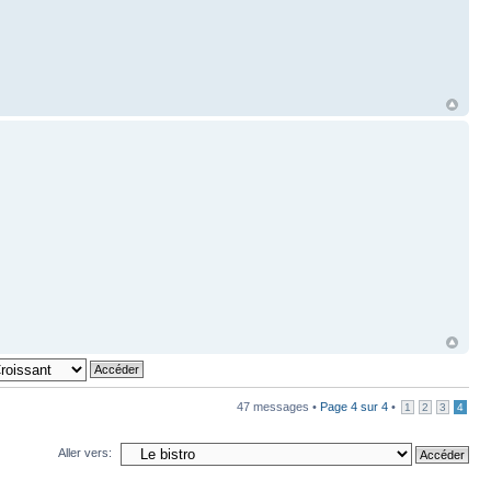
47 messages •
Page
4
sur
4
•
1
2
3
4
Aller vers: