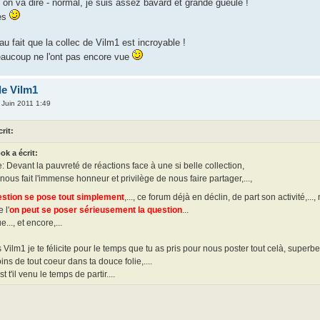
 on va dire - normal, je suis assez bavard et grande gueule !
ses
 au fait que la collec de Vilm1 est incroyable !
eaucoup ne l'ont pas encore vue
de Vilm1
 Juin 2011 1:49
rit:
ok a écrit:
: Devant la pauvreté de réactions face à une si belle collection,
nous fait l'immense honneur et privilège de nous faire partager,...,
estion se pose tout simplement
,..., ce forum déjà en déclin, de part son activité,..., n
 l'
on peut se poser sérieusement la question
...
..., et encore,...
 Vilm1 je te félicite pour le temps que tu as pris pour nous poster tout celà, superb
joins de tout coeur dans ta douce folie,....
t t'il venu le temps de partir....