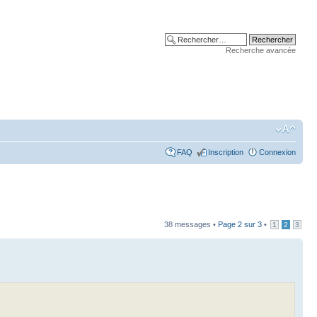
Recherche avancée
FAQ
Inscription
Connexion
38 messages •
Page
2
sur
3
•
1
2
3