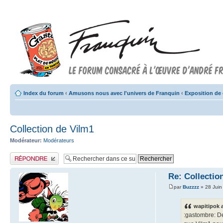
Index du forum
‹
Amusons nous avec l'univers de Franquin
‹
Exposition de 
Collection de Vilm1
Modérateur:
Modérateurs
Publier une réponse
Re: Collectio
par
Buzzzz
» 28 Juin
wapitipok a
:gastombre: De