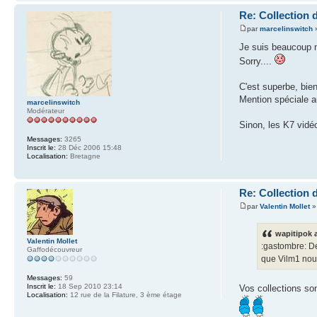
Re: Collection 
par
marcelinswitch
»
Je suis beaucoup m
Sorry....
C'est superbe, bien
Mention spéciale au
marcelinswitch
Modérateur
Sinon, les K7 vidéo
Messages:
3265
Inscrit le:
28 Déc 2006 15:48
Localisation:
Bretagne
Re: Collection 
par
Valentin Mollet
» 
wapitipok a
Valentin Mollet
:gastombre: De
Gaffodécouvreur
que Vilm1 nous
Messages:
59
Inscrit le:
18 Sep 2010 23:14
Vos collections so
Localisation:
12 rue de la Filature, 3 ème étage