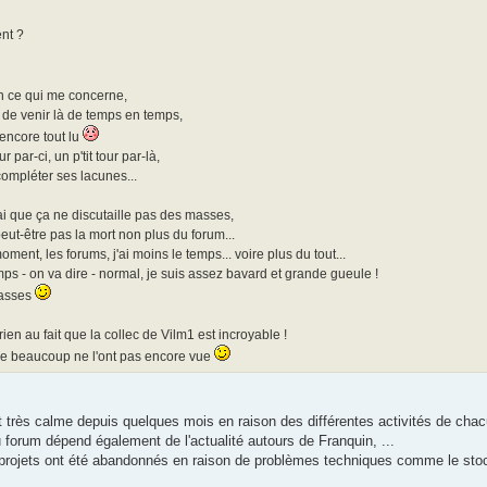
nt ?
n ce qui me concerne,
t de venir là de temps en temps,
 encore tout lu
ur par-ci, un p'tit tour par-là,
ompléter ses lacunes...
rai que ça ne discutaille pas des masses,
peut-être pas la mort non plus du forum...
ment, les forums, j'ai moins le temps... voire plus du tout...
mps - on va dire - normal, je suis assez bavard et grande gueule !
passes
rien au fait que la collec de Vilm1 est incroyable !
que beaucoup ne l'ont pas encore vue
t très calme depuis quelques mois en raison des différentes activités de chac
 forum dépend également de l'actualité autours de Franquin, ...
 projets ont été abandonnés en raison de problèmes techniques comme le stock