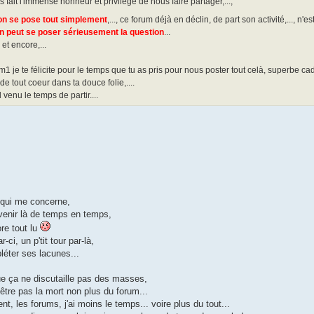
 fait l'immense honneur et privilège de nous faire partager,...,
ion se pose tout simplement
,..., ce forum déjà en déclin, de part son activité,..., n'est
n peut se poser sérieusement la question
...
 et encore,...
m1 je te félicite pour le temps que tu as pris pour nous poster tout celà, superbe ca
s de tout coeur dans ta douce folie,....
il venu le temps de partir....
 qui me concerne,
 venir là de temps en temps,
ore tout lu
r-ci, un p'tit tour par-là,
éter ses lacunes...
que ça ne discutaille pas des masses,
être pas la mort non plus du forum...
, les forums, j'ai moins le temps... voire plus du tout...