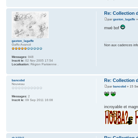
Re: Collection 
par
gaston_lagaffe
»
mwé bof
gaston_lagaffe
Gaffo Avancé
Non aux cadences inf
Messages:
948
Inscrit le:
02 Nov 2005 17:54
Localisation:
Région Parisienne .
Re: Collection 
bancobd
Nouveau
par
bancobd
» 15 Se
Messages:
2
Inscrit le:
09 Sep 2011 16:08
incroyable et magni
Re: Collection 
dr kilikil