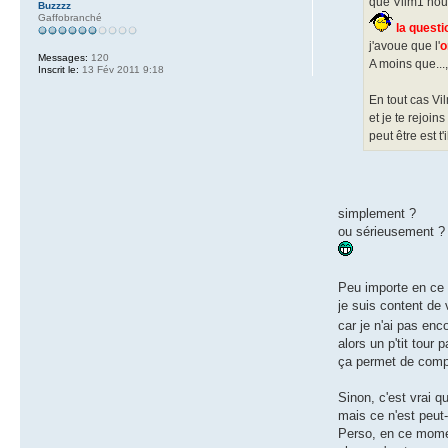
que Vilm1 nous
Buzzzz
Gaffobranché
la quest
j'avoue que l'
o
Messages:
120
A moins que...,
Inscrit le:
13 Fév 2011 9:18
En tout cas Vil
et je te rejoin
peut être est t'
simplement ?
ou sérieusement ?
Peu importe en ce
je suis content de
car je n'ai pas enc
alors un p'tit tour pa
ça permet de compl
Sinon, c'est vrai 
mais ce n'est peut-
Perso, en ce moment