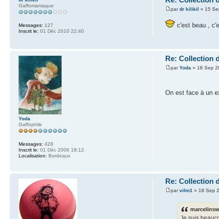
Gaffomaniaque
par
dr kilikil
» 15 Se
c'est beau , c'
Messages:
127
Inscrit le:
01 Déc 2010 22:40
Re: Collection 
par
Yoda
» 18 Sep 2
On est face à un e
Yoda
Gaffophile
Messages:
428
Inscrit le:
01 Déc 2006 18:12
Localisation:
Bordeaux
Re: Collection 
par
vilm1
» 18 Sep 2
marcelinswi
Je suis beauco