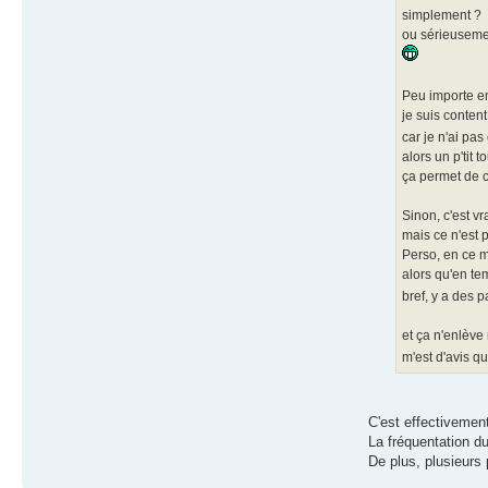
simplement ?
ou sérieuseme
Peu importe e
je suis conten
car je n'ai pas
alors un p'tit to
ça permet de c
Sinon, c'est v
mais ce n'est 
Perso, en ce mo
alors qu'en te
bref, y a des 
et ça n'enlève 
m'est d'avis 
C'est effectivemen
La fréquentation du
De plus, plusieurs