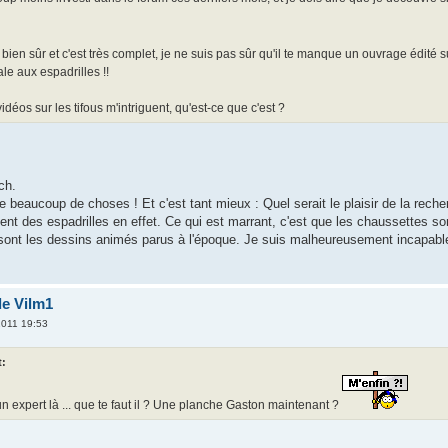
 bien sûr et c'est très complet, je ne suis pas sûr qu'il te manque un ouvrage édité 
le aux espadrilles !!
idéos sur les tifous m'intriguent, qu'est-ce que c'est ?
ch.
e beaucoup de choses ! Et c'est tant mieux : Quel serait le plaisir de la recher
nt des espadrilles en effet. Ce qui est marrant, c'est que les chaussettes son
sont les dessins animés parus à l'époque. Je suis malheureusement incapable de
de Vilm1
011 19:53
t:
un expert là ... que te faut il ? Une planche Gaston maintenant ?