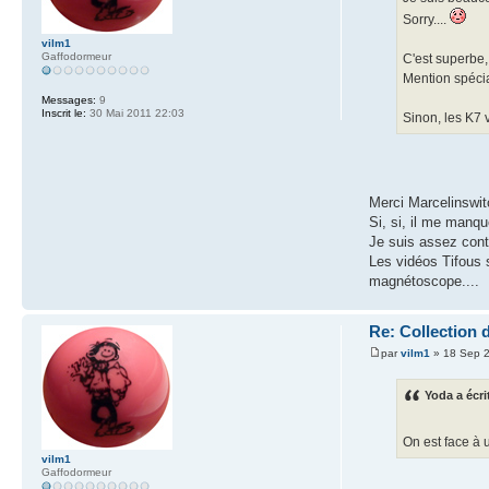
Sorry....
vilm1
Gaffodormeur
C'est superbe,
Mention spécia
Messages:
9
Inscrit le:
30 Mai 2011 22:03
Sinon, les K7 v
Merci Marcelinswit
Si, si, il me manqu
Je suis assez conte
Les vidéos Tifous 
magnétoscope....
Re: Collection 
par
vilm1
» 18 Sep 2
Yoda a écri
On est face à 
vilm1
Gaffodormeur