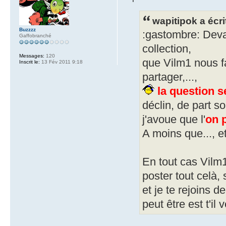
wapitipok a écri
Buzzzz
:gastombre: Devan
Gaffobranché
collection,
Messages:
120
que Vilm1 nous fa
Inscrit le:
13 Fév 2011 9:18
partager,...,
la question 
déclin, de part son
j'avoue que l'
on 
A moins que..., et
En tout cas Vilm1
poster tout celà,
et je te rejoins d
peut être est t'il 