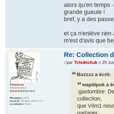
alors qu'en temps -
grande gueule !
bref, y a des pass
et ça n'enlève rien 
m'est d'avis que b
Re: Collection 
par
Tchuktchuk
» 29 Jui
Buzzzz a écrit:
wapitipok a éc
Tchuktchuk
Administrateur
:gastombre: Dev
collection,
Messages:
1574
Inscrit le:
22 Mars 2004 1:37
Localisation:
Paris
que Vilm1 nous 
partager,...,