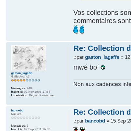
Vos collections son
commentaires sont 
Re: Collection 
par
gaston_lagaffe
» 12 
mwé bof
gaston_lagaffe
Gaffo Avancé
Non aux cadences infe
Messages:
948
Inscrit le:
02 Nov 2005 17:54
Localisation:
Région Parisienne .
Re: Collection 
bancobd
Nouveau
par
bancobd
» 15 Sep 2
Messages:
2
Inscrit le:
09 Sep 2011 16:08