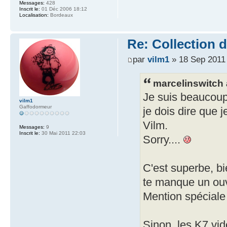
Messages:
428
Inscrit le:
01 Déc 2006 18:12
Localisation:
Bordeaux
Re: Collection 
par
vilm1
» 18 Sep 2011
marcelinswitch a
Je suis beaucoup 
vilm1
Gaffodormeur
je dois dire que 
Vilm.
Messages:
9
Inscrit le:
30 Mai 2011 22:03
Sorry....
C'est superbe, bie
te manque un ouv
Mention spéciale 
Sinon, les K7 vidé