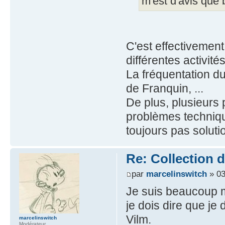
m'est d'avis que
C'est effectivemen
différentes activit
La fréquentation d
de Franquin, ...
De plus, plusieurs
problèmes techniqu
toujours pas soluti
Re: Collection 
par
marcelinswitch
» 03
Je suis beaucoup m
je dois dire que je
Vilm.
marcelinswitch
Modérateur