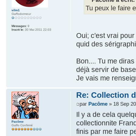
Tu peux le faire
vilm1
Gaffodormeur
Messages:
9
Inscrit le:
30 Mai 2011 22:03
Oui; c'est vrai pou
quid des sérigraphi
Bon.... Tu me diras
déjà servir de base.
Je vais me renseign
Re: Collection 
par
Pacôme
» 18 Sep 20
Il y a de cela quel
collectionnite Fran
Pacôme
Gaffo Confirmé
finis par me faire p