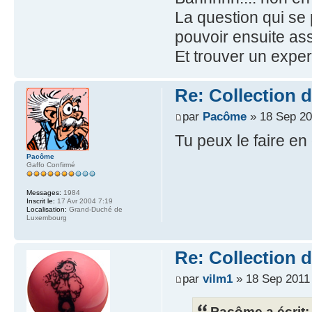
La question qui se 
pouvoir ensuite ass
Et trouver un exper
Re: Collection 
par
Pacôme
» 18 Sep 20
Tu peux le faire e
Pacôme
Gaffo Confirmé
Messages:
1984
Inscrit le:
17 Avr 2004 7:19
Localisation:
Grand-Duché de
Luxembourg
Re: Collection 
par
vilm1
» 18 Sep 2011
Pacôme a écrit: