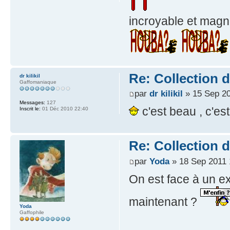
incroyable et magni
Re: Collection 
dr kilikil
Gaffomaniaque
par
dr kilikil
» 15 Sep 20
Messages:
127
c'est beau , c'es
Inscrit le:
01 Déc 2010 22:40
Re: Collection 
par
Yoda
» 18 Sep 2011 
On est face à un ex
maintenant ?
Yoda
Gaffophile