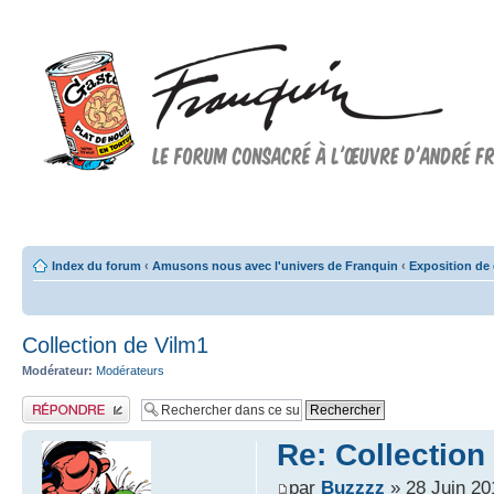
Forum FRANQUIN
Forum consacré à l'oeuvre d'André Franquin et au 9ème art
Index du forum
‹
Amusons nous avec l'univers de Franquin
‹
Exposition de 
Collection de Vilm1
Modérateur:
Modérateurs
Publier une réponse
Re: Collection
par
Buzzzz
» 28 Juin 20