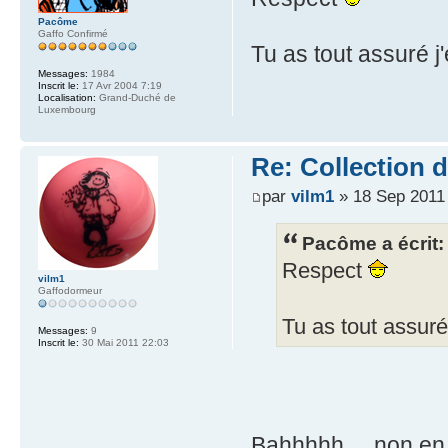
Pacôme
Gaffo Confirmé
Tu as tout assuré j
Messages:
1984
Inscrit le:
17 Avr 2004 7:19
Localisation:
Grand-Duché de
Luxembourg
Re: Collection 
par
vilm1
» 18 Sep 2011
Pacôme a écrit:
Respect
vilm1
Gaffodormeur
Tu as tout assuré
Messages:
9
Inscrit le:
30 Mai 2011 22:03
Bahhhhh.... non en f