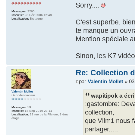
Sorry....
Messages:
3265
Inscrit le:
28 Déc 2006 15:48
Localisation:
Bretagne
C'est superbe, bien 
te manque un ouvra
Mention spéciale au
Sinon, les K7 vidéos
Re: Collection 
par
Valentin Mollet
» 03 
Valentin Mollet
wapitipok a écri
Gaffodécouvreur
:gastombre: Devan
Messages:
59
collection,
Inscrit le:
18 Sep 2010 23:14
Localisation:
12 rue de la Filature, 3 ème
étage
que Vilm1 nous fa
partager,...,