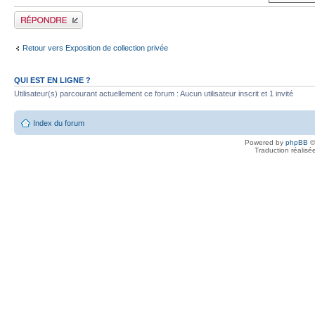
Publier une réponse
Retour vers Exposition de collection privée
QUI EST EN LIGNE ?
Utilisateur(s) parcourant actuellement ce forum : Aucun utilisateur inscrit et 1 invité
Index du forum
Powered by
phpBB
©
Traduction réalisé