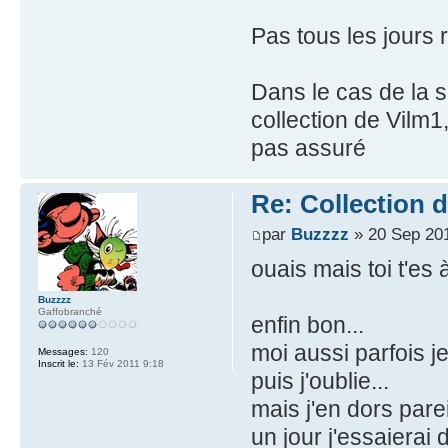
Pas tous les jours 
Dans le cas de la s
collection de Vilm1,
pas assuré
Re: Collection 
par
Buzzzz
» 20 Sep 201
ouais mais toi t'es
Buzzzz
Gaffobranché
enfin bon...
moi aussi parfois je
Messages:
120
Inscrit le:
13 Fév 2011 9:18
puis j'oublie...
mais j'en dors parei
un jour j'essaierai 