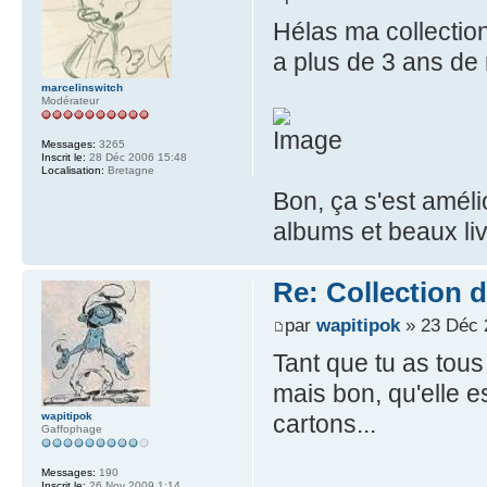
Hélas ma collection
a plus de 3 ans de 
marcelinswitch
Modérateur
Messages:
3265
Inscrit le:
28 Déc 2006 15:48
Localisation:
Bretagne
Bon, ça s'est améli
albums et beaux li
Re: Collection 
par
wapitipok
» 23 Déc 
Tant que tu as tous 
mais bon, qu'elle e
cartons...
wapitipok
Gaffophage
Messages:
190
Inscrit le:
26 Nov 2009 1:14