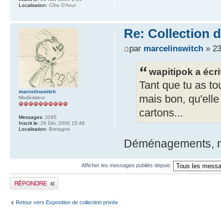
Localisation:
Côte D'Azur
Re: Collection 
par
marcelinswitch
» 23
wapitipok a écri
Tant que tu as tou
marcelinswitch
mais bon, qu'elle
Modérateur
cartons...
Messages:
3265
Inscrit le:
28 Déc 2006 15:48
Localisation:
Bretagne
Déménagements, man
Afficher les messages publiés depuis:
Publier une réponse
Retour vers Exposition de collection privée