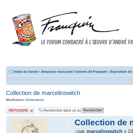
Forum FRANQUIN
Forum consacré à l'oeuvre d'André Franquin et au 9ème art
Index du forum
‹
Amusons nous avec l'univers de Franquin
‹
Exposition de 
Collection de marcelinswitch
Modérateur:
Modérateurs
Publier une réponse
Collection de 
par
marcelinswitch
» 23