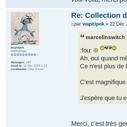
Re: Collection 
par
wapitipok
» 22 Déc 
marcelinswitch a
wapitipok
:fou:
Gaffophage
Ah, oui quand mê
Messages:
190
Ce n'est plus de 
Inscrit le:
26 Nov 2009 1:14
Localisation:
Côte D'Azur
C'est magnifique 
J'espère que tu e
Merci, c'est très gen