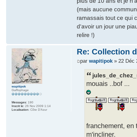
plus de 10 ans et je n
(mais aucune commune 
ramassais tout ce qui
d'avoir un jour une pi
relire !)
Re: Collection 
par
wapitipok
» 22 Déc 
jules_de_chez_s
mouais ..bof ...
wapitipok
Gaffophage
Messages:
190
Inscrit le:
26 Nov 2009 1:14
Localisation:
Côte D'Azur
franchement, en t
m'incliner.