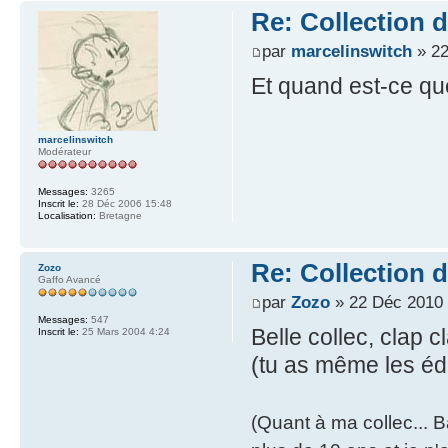
Re: Collection 
par
marcelinswitch
» 22
Et quand est-ce que
marcelinswitch
Modérateur
Messages:
3265
Inscrit le:
28 Déc 2006 15:48
Localisation:
Bretagne
Re: Collection 
Zozo
Gaffo Avancé
par
Zozo
» 22 Déc 2010 
Messages:
547
Belle collec, clap 
Inscrit le:
25 Mars 2004 4:24
(tu as même les éd
(Quant à ma collec... 