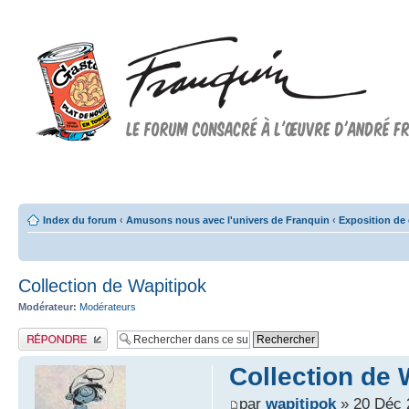
Forum FRANQUIN
Forum consacré à l'oeuvre d'André Franquin et au 9ème art
Index du forum
‹
Amusons nous avec l'univers de Franquin
‹
Exposition de 
Collection de Wapitipok
Modérateur:
Modérateurs
Publier une réponse
Collection de 
par
wapitipok
» 20 Déc 