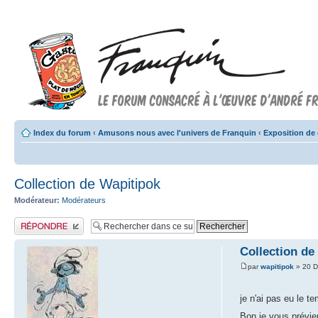
Index du forum
‹
Amusons nous avec l'univers de Franquin
‹
Exposition de 
Collection de Wapitipok
Modérateur:
Modérateurs
Publier une réponse
Collection de
par
wapitipok
» 20 D
je n'ai pas eu le 
Bon je vous prévien