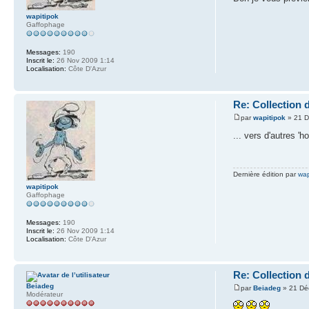
wapitipok
Gaffophage
Messages:
190
Inscrit le:
26 Nov 2009 1:14
Localisation:
Côte D'Azur
Re: Collection 
par
wapitipok
» 21 D
... vers d'autres 'h
Dernière édition par
wap
wapitipok
Gaffophage
Messages:
190
Inscrit le:
26 Nov 2009 1:14
Localisation:
Côte D'Azur
Re: Collection 
Beiadeg
par
Beiadeg
» 21 Dé
Modérateur