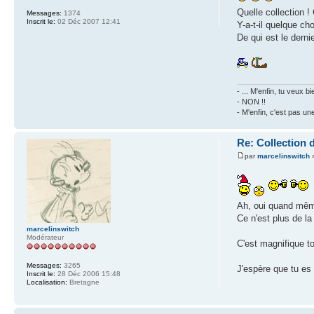
Quelle collection !
Messages:
1374
Inscrit le:
02 Déc 2007 12:41
Y-a-t-il quelque c
De qui est le dern
- ... M'enfin, tu veux
- NON !!
- M'enfin, c'est pas un
Re: Collection 
par
marcelinswitch
»
Ah, oui quand mêm
Ce n'est plus de la
marcelinswitch
Modérateur
C'est magnifique to
Messages:
3265
J'espère que tu es
Inscrit le:
28 Déc 2006 15:48
Localisation:
Bretagne