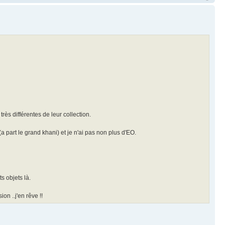
rès différentes de leur collection.
 part le grand khani) et je n'ai pas non plus d'EO.
s objets là.
on ..j'en rêve !!