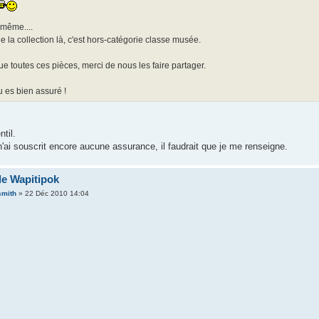
 même....
e la collection là, c'est hors-catégorie classe musée.
ue toutes ces pièces, merci de nous les faire partager.
u es bien assuré !
ntil.
n'ai souscrit encore aucune assurance, il faudrait que je me renseigne.
de Wapitipok
smith
» 22 Déc 2010 14:04