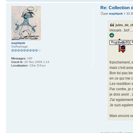
Re: Collection 
par
wapitipok
» 22 D
jules_de_c
mouais ..bof ...
wapitipok
Gaffophage
Messages:
190
franchement, e
Inscrit le:
26 Nov 2009 1:14
Localisation:
Côte D'Azur
mais c'est ass
Bon toi pas bes
en ce qui me c
Les reedition 
Par contre, je
je dois avoir ,
J'ai egalement
Je suis egaleme
Mais encore une