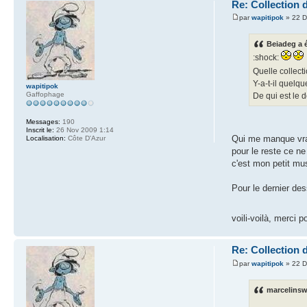
Re: Collection 
par
wapitipok
» 22 D
Beiadeg a é
:shock:
Quelle collecti
Y-a-t-il quelq
wapitipok
Gaffophage
De qui est le 
Messages:
190
Inscrit le:
26 Nov 2009 1:14
Qui me manque vra
Localisation:
Côte D'Azur
pour le reste ce ne
c'est mon petit mu
Pour le dernier des
voili-voilà, merci
Re: Collection 
par
wapitipok
» 22 D
marcelinswi