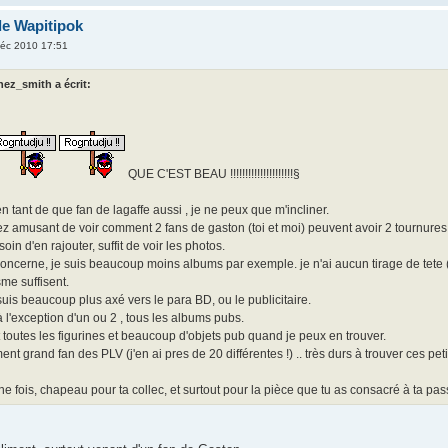
de Wapitipok
éc 2010 17:51
hez_smith a écrit:
QUE C'EST BEAU !!!!!!!!!!!!!!!!!!!!!§
n tant de que fan de lagaffe aussi , je ne peux que m'incliner.
ez amusant de voir comment 2 fans de gaston (toi et moi) peuvent avoir 2 tournures t
oin d'en rajouter, suffit de voir les photos.
oncerne, je suis beaucoup moins albums par exemple. je n'ai aucun tirage de tete (a
sme suffisent.
 suis beaucoup plus axé vers le para BD, ou le publicitaire.
 à l'exception d'un ou 2 , tous les albums pubs.
 toutes les figurines et beaucoup d'objets pub quand je peux en trouver.
nt grand fan des PLV (j'en ai pres de 20 différentes !) .. très durs à trouver ces petit
 fois, chapeau pour ta collec, et surtout pour la pièce que tu as consacré à ta passi