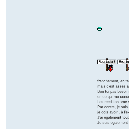
franchement, en tan
mais c'est assez am
Bon toi pas besoin d
en ce qui me concer
Les reedition sme s
Par contre, je suis
je dois avoir , à l
J'ai egalement tout
Je suis egalement g