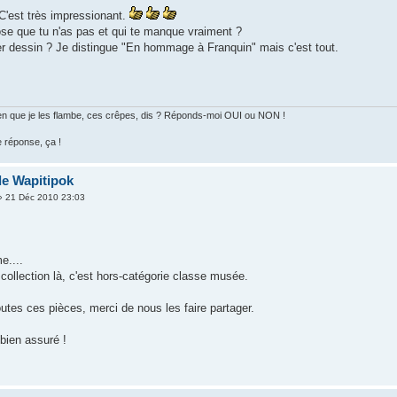
 C'est très impressionant.
hose que tu n'as pas et qui te manque vraiment ?
ier dessin ? Je distingue "En hommage à Franquin" mais c'est tout.
 bien que je les flambe, ces crêpes, dis ? Réponds-moi OUI ou NON !
e réponse, ça !
de Wapitipok
 21 Déc 2010 23:03
e....
 collection là, c'est hors-catégorie classe musée.
utes ces pièces, merci de nous les faire partager.
 bien assuré !