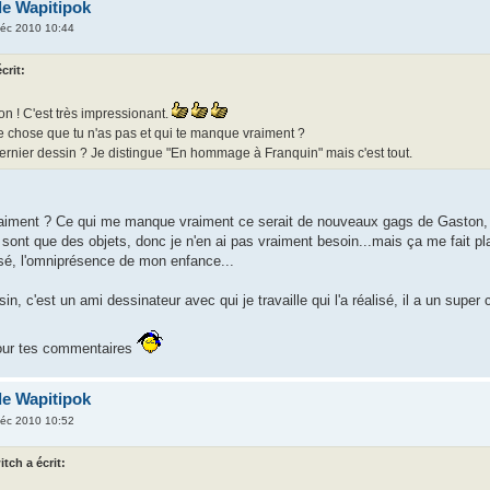
de Wapitipok
éc 2010 10:44
crit:
on ! C'est très impressionant.
ue chose que tu n'as pas et qui te manque vraiment ?
dernier dessin ? Je distingue "En hommage à Franquin" mais c'est tout.
iment ? Ce qui me manque vraiment ce serait de nouveaux gags de Gaston, 
 sont que des objets, donc je n'en ai pas vraiment besoin...mais ça me fait plai
sé, l'omniprésence de mon enfance...
sin, c'est un ami dessinateur avec qui je travaille qui l'a réalisé, il a un super
 pour tes commentaires
de Wapitipok
éc 2010 10:52
tch a écrit: