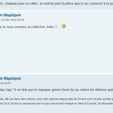
s, chapeau pour ta collec, et surtout pour la pièce que tu as consacré à ta pas
de Wapitipok
 22 Déc 2010 16:28
e tu nous montres ta collection Jules ? ...
de Wapitipok
010 16:47
clap clap ! Il ne doit pas te manquer grand chose (tu as même les éditions qu
 Bah, elle est dans des cartons chez mes parents depuis plus de 10 ans et je n'ai pas ach
ntre 15 et 20 ans je ramassais tout ce qui concernait Franquin et Yann & Conrad. Je désespè