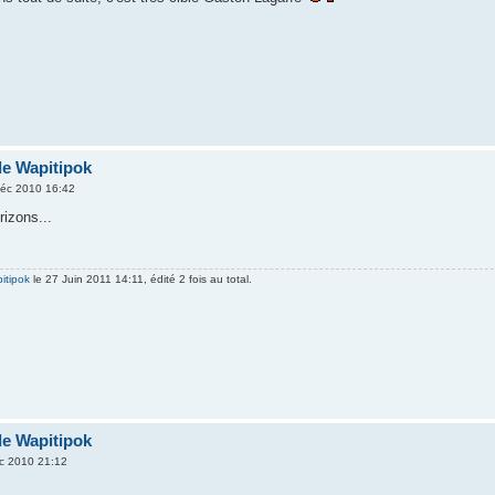
de Wapitipok
éc 2010 16:42
orizons...
itipok
le 27 Juin 2011 14:11, édité 2 fois au total.
de Wapitipok
c 2010 21:12