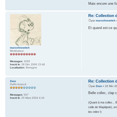
Mais encore une foi
Re: Collection 
par
marcelinswitch
»
Et quand est-ce qu
marcelinswitch
Modérateur
Messages:
3265
Inscrit le:
28 Déc 2006 15:48
Localisation:
Bretagne
Re: Collection 
Zozo
Gaffo Avancé
par
Zozo
» 22 Déc 2
Belle collec, clap 
Messages:
547
Inscrit le:
25 Mars 2004 4:24
(Quant à ma collec...
celle de Wapitipok), e
les relire !)