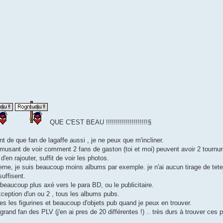
QUE C'EST BEAU !!!!!!!!!!!!!!!!!!!!!§
t de que fan de lagaffe aussi , je ne peux que m'incliner.
usant de voir comment 2 fans de gaston (toi et moi) peuvent avoir 2 tournures
'en rajouter, suffit de voir les photos.
ne, je suis beaucoup moins albums par exemple. je n'ai aucun tirage de tete (
uffisent.
 beaucoup plus axé vers le para BD, ou le publicitaire.
'exception d'un ou 2 , tous les albums pubs.
es les figurines et beaucoup d'objets pub quand je peux en trouver.
rand fan des PLV (j'en ai pres de 20 différentes !) .. très durs à trouver ces pe