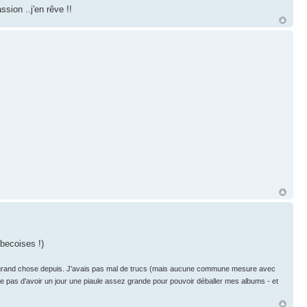
sion ..j'en rêve !!
ébecoises !)
eté grand chose depuis. J'avais pas mal de trucs (mais aucune commune mesure avec
re pas d'avoir un jour une piaule assez grande pour pouvoir déballer mes albums - et