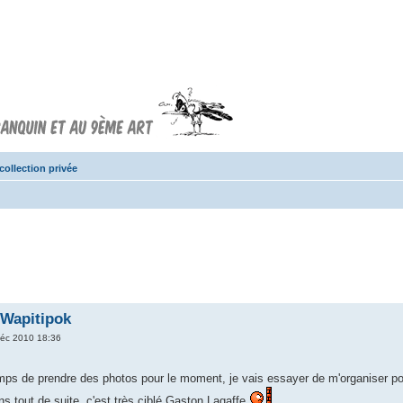
Forum FRANQUIN
Forum consacré à l'oeuvre d'André
Franquin et au 9ème art
collection privée
 Wapitipok
éc 2010 18:36
temps de prendre des photos pour le moment, je vais essayer de m'organiser pou
s tout de suite, c'est très ciblé Gaston Lagaffe