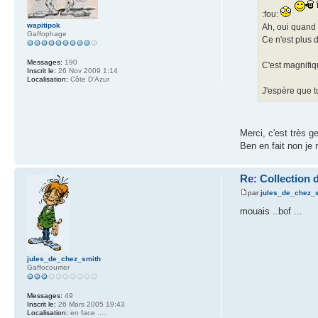
:fou:
wapitipok
Ah, oui quand
Gaffophage
Ce n'est plus d
Messages:
190
C'est magnifiq
Inscrit le:
26 Nov 2009 1:14
Localisation:
Côte D'Azur
J'espère que t
Merci, c'est très ge
Ben en fait non je 
Re: Collection 
par
jules_de_chez_
mouais ..bof ...
jules_de_chez_smith
Gaffocourrier
Messages:
49
Inscrit le:
26 Mars 2005 19:43
Localisation:
en face .....