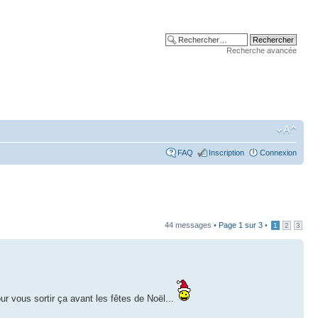
Recherche avancée
FAQ
Inscription
Connexion
44 messages •
Page
1
sur
3
•
1
2
3
r vous sortir ça avant les fêtes de Noël...