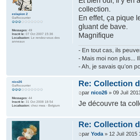
Et bien oui, il y en
collection.
eslapion 2
En effet, ça pique l
Gaffocourrier
gluant de bave.
Messages:
49
Magnifique
Inscrit le:
07 Oct 2007 15:36
Localisation:
Le rendez-vous des
anneaux
- En tout cas, ils peuve
- Mais moi non plus... I
- Ah, je savais qu’on p
Re: Collection 
nico26
Gaffocourrier
par
nico26
» 09 Juil 201
Messages:
44
Je découvre ta colle
Inscrit le:
31 Oct 2008 18:54
Localisation:
chez mwa - Belgium
Re: Collection 
par
Yoda
» 12 Juil 2015 