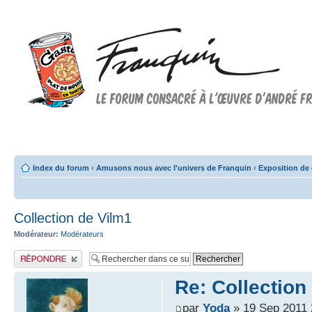
Forum FRANQUIN
Forum consacré à l'oeuvre d'André Franquin et au 9ème art
Index du forum
‹
Amusons nous avec l'univers de Franquin
‹
Exposition de 
Collection de Vilm1
Modérateur:
Modérateurs
Publier une réponse
Re: Collection
par
Yoda
» 19 Sep 2011 