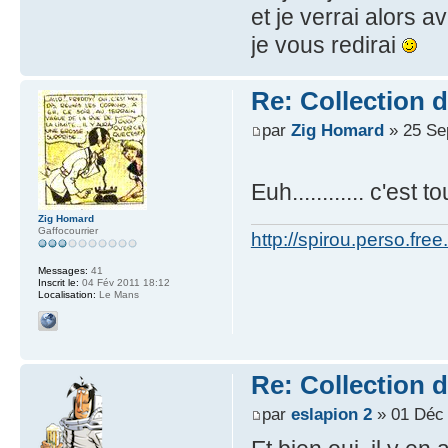
et je verrai alors
je vous redirai
Re: Collection 
par
Zig Homard
» 25 Se
Euh............ c'est to
Zig Homard
Gaffocourrier
http://spirou.perso.free.
Messages:
41
Inscrit le:
04 Fév 2011 18:12
Localisation:
Le Mans
Re: Collection 
par
eslapion 2
» 01 Déc 