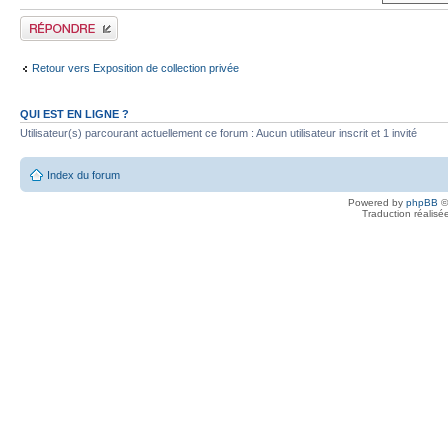
Publier une réponse
Retour vers Exposition de collection privée
QUI EST EN LIGNE ?
Utilisateur(s) parcourant actuellement ce forum : Aucun utilisateur inscrit et 1 invité
Index du forum
Powered by
phpBB
©
Traduction réalisé