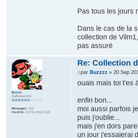
Pas tous les jours 
Dans le cas de la s
collection de Vilm1,
pas assuré
Re: Collection 
par
Buzzzz
» 20 Sep 201
ouais mais toi t'es
Buzzzz
Gaffobranché
enfin bon...
moi aussi parfois je
Messages:
120
Inscrit le:
13 Fév 2011 9:18
puis j'oublie...
mais j'en dors parei
un jour j'essaierai 