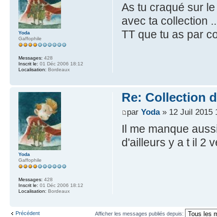
As tu craqué sur le
avec ta collection .
TT que tu as par con
Yoda
Gaffophile
Messages:
428
Inscrit le:
01 Déc 2006 18:12
Localisation:
Bordeaux
Re: Collection 
par
Yoda
» 12 Juil 2015 
Il me manque aussi l
d'ailleurs y a t il 
Yoda
Gaffophile
Messages:
428
Inscrit le:
01 Déc 2006 18:12
Localisation:
Bordeaux
Précédent
Afficher les messages publiés depuis: