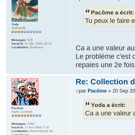
Pacôme a écrit:
Tu peux le faire
Yoda
Gaffophile
Messages:
428
Inscrit le:
01 Déc 2006 18:12
Ca a une valeur a
Localisation:
Bordeaux
Le problème c'est 
repaies une 2e fois 
Re: Collection 
par
Pacôme
» 20 Sep 20
Yoda a écrit:
Pacôme
Ca a une valeur 
Gaffo Confirmé
Messages:
1984
Inscrit le:
17 Avr 2004 7:19
Localisation:
Grand-Duché de
Luxembourg