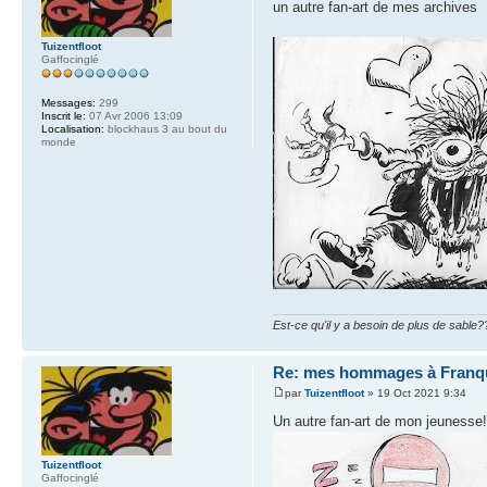
un autre fan-art de mes archives
Tuizentfloot
Gaffocinglé
Messages:
299
Inscrit le:
07 Avr 2006 13:09
Localisation:
blockhaus 3 au bout du
monde
Est-ce qu'il y a besoin de plus de sable?
Re: mes hommages à Franqu
par
Tuizentfloot
» 19 Oct 2021 9:34
Un autre fan-art de mon jeunesse!
Tuizentfloot
Gaffocinglé