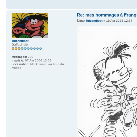
Re: mes hommages à Franq
par
Tuizentfloot
» 15 Avr 2024 12:57
Tuizentfloot
Gaffocinglé
Messages:
299
Inscrit le:
07 Avr 2006 13:09
Localisation:
blockhaus 3 au bout du
monde