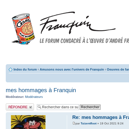
Forum FRANQUIN
Forum consacré à l'oeuvre d'André Franquin et au 9ème art
Index du forum
‹
Amusons nous avec l'univers de Franquin
‹
Oeuvres de fa
mes hommages à Franquin
Modérateur:
Modérateurs
Publier une réponse
Re: mes hommages à Fra
par
Tuizentfloot
» 19 Oct 2021 9:24