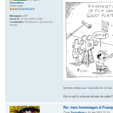
Tuizentfloot
Gaffocinglé
Messages:
299
Inscrit le:
07 Avr 2006 13:09
Localisation:
blockhaus 3 au bout du
monde
Dernière édition par
Tuizentfloot
le 10 Jan 
Est-ce qu'il y a besoin de plus de sable?
Re: mes hommages à Franq
par
Tuizentfloot
» 10 Jan 2022 11:13