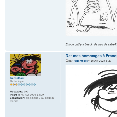
Est-ce qu'il y a besoin de plus de sable?
Re: mes hommages à Franq
par
Tuizentfloot
» 16 Avr 2024 8:27
Tuizentfloot
Gaffocinglé
Messages:
299
Inscrit le:
07 Avr 2006 13:09
Localisation:
blockhaus 3 au bout du
monde