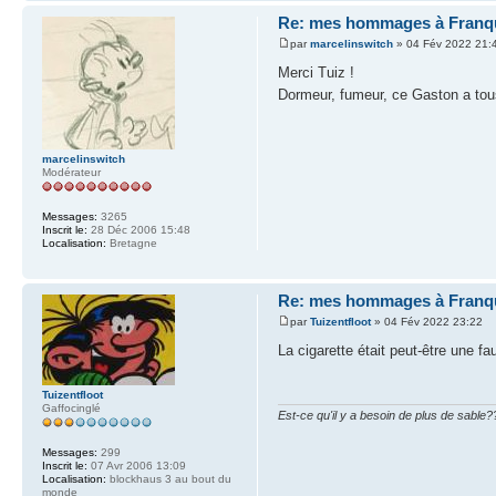
Re: mes hommages à Franq
par
marcelinswitch
» 04 Fév 2022 21:
Merci Tuiz !
Dormeur, fumeur, ce Gaston a tou
marcelinswitch
Modérateur
Messages:
3265
Inscrit le:
28 Déc 2006 15:48
Localisation:
Bretagne
Re: mes hommages à Franq
par
Tuizentfloot
» 04 Fév 2022 23:22
La cigarette était peut-être une f
Tuizentfloot
Gaffocinglé
Est-ce qu'il y a besoin de plus de sable?
Messages:
299
Inscrit le:
07 Avr 2006 13:09
Localisation:
blockhaus 3 au bout du
monde