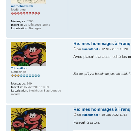
marcelinswitch
Modérateur
Messages:
3265
Inscrit le:
28 Déc 2006 15:48
Localisation:
Bretagne
Re: mes hommages à Franq
par
Tuizentfloot
» 12 Nov 2021 13:20
Avec plaisir! J'ai aussi edité les 
Tuizentfloot
Gaffocinglé
Est-ce qu'il y a besoin de plus de sable?
Messages:
299
Inscrit le:
07 Avr 2006 13:09
Localisation:
blockhaus 3 au bout du
monde
Re: mes hommages à Franq
par
Tuizentfloot
» 10 Jan 2022 11:13
Fan-art Gaston.