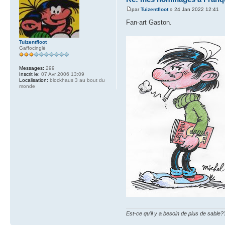
par
Tuizentfloot
» 24 Jan 2022 12:41
Fan-art Gaston.
Tuizentfloot
Gaffocinglé
Messages:
299
Inscrit le:
07 Avr 2006 13:09
Localisation:
blockhaus 3 au bout du
monde
Est-ce qu'il y a besoin de plus de sable?