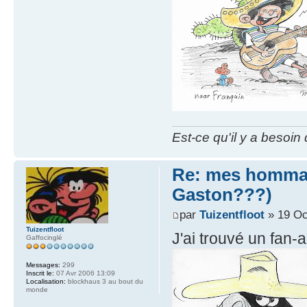
Est-ce qu'il y a besoin
Re: mes hommag
Gaston???)
par
Tuizentfloot
» 19 Oc
Tuizentfloot
J'ai trouvé un fan-a
Gaffocinglé
Messages:
299
Inscrit le:
07 Avr 2006 13:09
Localisation:
blockhaus 3 au bout du
monde