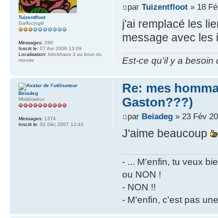
par
Tuizentfloot
» 18 Fé
Tuizentfloot
j'ai remplacé les l
Gaffocinglé
message avec les i
Messages:
299
Inscrit le:
07 Avr 2006 13:09
Localisation:
blockhaus 3 au bout du
Est-ce qu'il y a besoin
monde
Re: mes hommag
Beiadeg
Gaston???)
Modérateur
par
Beiadeg
» 23 Fév 20
Messages:
1374
Inscrit le:
02 Déc 2007 12:41
J'aime beaucoup
- ... M'enfin, tu veux 
ou NON !
- NON !!
- M'enfin, c'est pas un