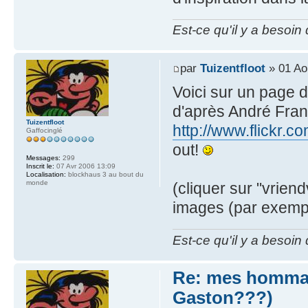
Est-ce qu'il y a besoin
par
Tuizentfloot
» 01 Ao
Voici sur un page d
d'après André Fran
Tuizentfloot
http://www.flickr.
Gaffocinglé
out!
Messages:
299
Inscrit le:
07 Avr 2006 13:09
Localisation:
blockhaus 3 au bout du
monde
(cliquer sur "vrien
images (par exempl
Est-ce qu'il y a besoin
Re: mes hommag
Gaston???)