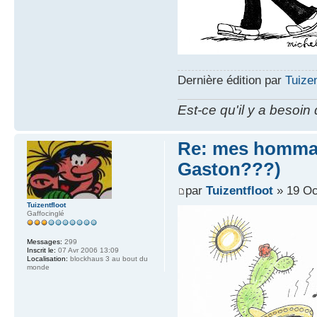
Dernière édition par
Tuizen
Est-ce qu'il y a besoin
Re: mes hommag
Gaston???)
par
Tuizentfloot
» 19 Oc
Tuizentfloot
Gaffocinglé
Messages:
299
Inscrit le:
07 Avr 2006 13:09
Localisation:
blockhaus 3 au bout du
monde