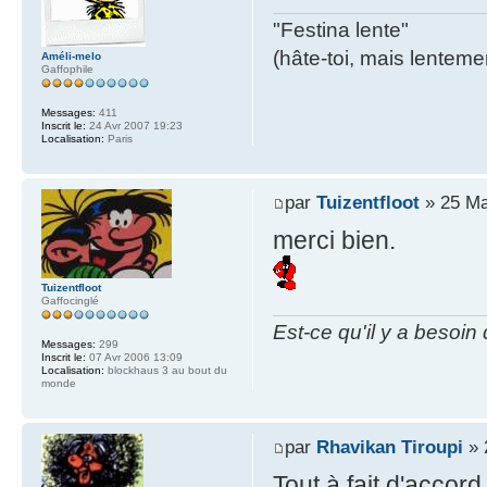
"Festina lente"
(hâte-toi, mais lentemen
Améli-melo
Gaffophile
Messages:
411
Inscrit le:
24 Avr 2007 19:23
Localisation:
Paris
par
Tuizentfloot
» 25 Ma
merci bien.
Tuizentfloot
Gaffocinglé
Est-ce qu'il y a besoin
Messages:
299
Inscrit le:
07 Avr 2006 13:09
Localisation:
blockhaus 3 au bout du
monde
par
Rhavikan Tiroupi
» 
Tout à fait d'accord