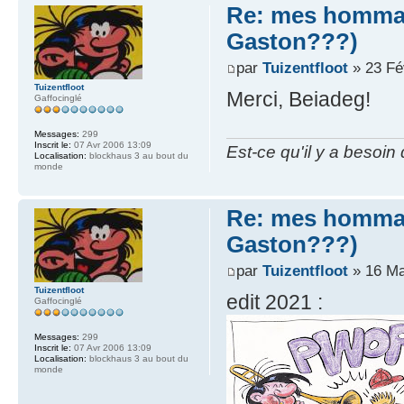
Re: mes hommag
Gaston???)
par
Tuizentfloot
» 23 Fé
Tuizentfloot
Merci, Beiadeg!
Gaffocinglé
Messages:
299
Inscrit le:
07 Avr 2006 13:09
Est-ce qu'il y a besoin
Localisation:
blockhaus 3 au bout du
monde
Re: mes hommag
Gaston???)
par
Tuizentfloot
» 16 Ma
Tuizentfloot
edit 2021 :
Gaffocinglé
Messages:
299
Inscrit le:
07 Avr 2006 13:09
Localisation:
blockhaus 3 au bout du
monde