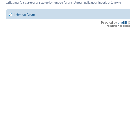
Utilisateur(s) parcourant actuellement ce forum : Aucun utilisateur inscrit et 1 invité
Index du forum
Powered by
phpBB
©
Traduction réalisé