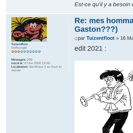
Est-ce qu'il y a besoin
Re: mes hommag
Gaston???)
par
Tuizentfloot
» 16 Ma
Tuizentfloot
edit 2021 :
Gaffocinglé
Messages:
299
Inscrit le:
07 Avr 2006 13:09
Localisation:
blockhaus 3 au bout du
monde