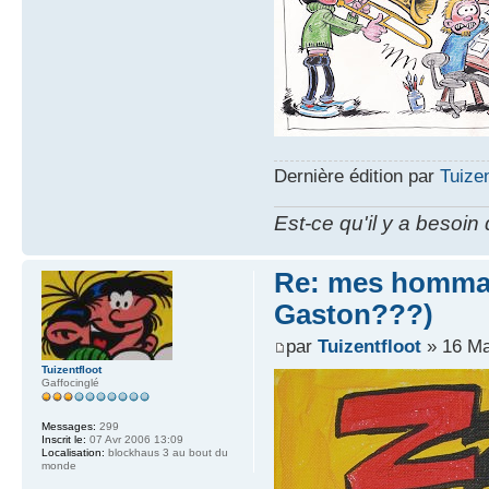
Dernière édition par
Tuizen
Est-ce qu'il y a besoin
Re: mes hommag
Gaston???)
par
Tuizentfloot
» 16 Ma
Tuizentfloot
Gaffocinglé
Messages:
299
Inscrit le:
07 Avr 2006 13:09
Localisation:
blockhaus 3 au bout du
monde