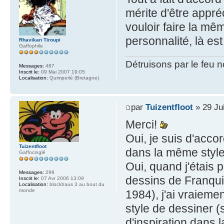
mérite d'être appré
vouloir faire la mê
personnalité, là est
Rhavikan Tiroupi
Gaffophile
Détruisons par le feu 
Messages:
487
Inscrit le:
09 Mai 2007 19:05
Localisation:
Quimperlé (Bretagne)
par
Tuizentfloot
» 29 Ju
Merci!
Oui, je suis d'acco
Tuizentfloot
dans la même style 
Gaffocinglé
Oui, quand j'étais 
Messages:
299
dessins de Franqui
Inscrit le:
07 Avr 2006 13:09
Localisation:
blockhaus 3 au bout du
monde
1984), j'ai vraieme
style de dessiner (
d'inspiration dans 