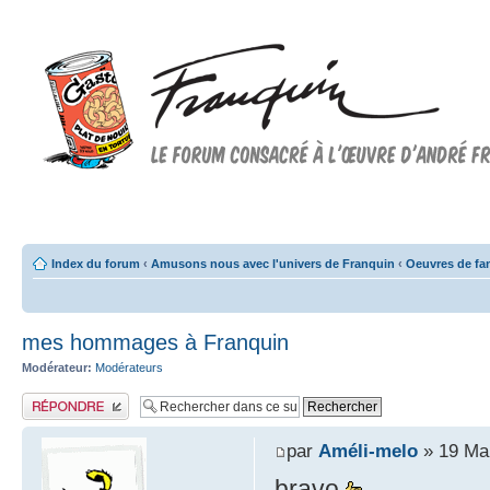
Forum FRANQUIN
Forum consacré à l'oeuvre d'André Franquin et au 9ème art
Index du forum
‹
Amusons nous avec l'univers de Franquin
‹
Oeuvres de fa
mes hommages à Franquin
Modérateur:
Modérateurs
Publier une réponse
par
Améli-melo
» 19 Mai
bravo