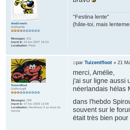
"Festina lente"
(hâte-toi, mais lentemen
Améli-melo
Gaffophile
Messages:
411
Inscrit le:
24 Avr 2007 19:23
Localisation:
Paris
par
Tuizentfloot
» 21 Ma
merci, Amélie,
j'ai sur ligne auss
Tuizentfloot
néerlandais hélas M
Gaffocinglé
dans l'hebdo Spiro
Messages:
299
Inscrit le:
07 Avr 2006 13:09
Localisation:
blockhaus 3 au bout du
souvent sur le foru
monde
était très bien pou