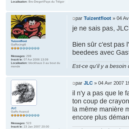
Localisation:
Bro-Dreger\Pays du Trégor
par
Tuizentfloot
» 04 Av
je ne sais pas, JLC
Tuizentfloot
Bien sûr c'est pas 
Gaffocinglé
beedees avec Gast
Messages:
299
Inscrit le:
07 Avr 2006 13:09
Localisation:
blockhaus 3 au bout du
Est-ce qu'il y a besoin
monde
par
JLC
» 04 Avr 2007 1
il n'y a pas que le 
ton coup de crayon
la même manière ma
JLC
Gaffo Avancé
encore plus déma
Messages:
523
Inscrit le:
23 Jan 2007 20:00