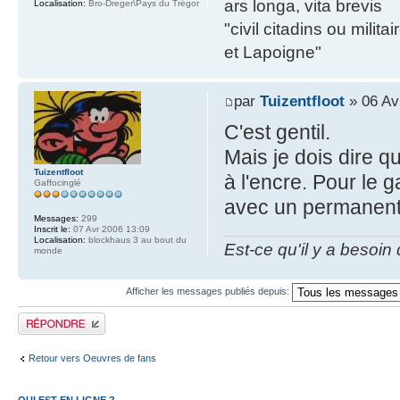
ars longa, vita brevis
Localisation:
Bro-Dreger\Pays du Trégor
"civil citadins ou mil
et Lapoigne"
par
Tuizentfloot
» 06 Av
C'est gentil.
Mais je dois dire q
Tuizentfloot
à l'encre. Pour le
Gaffocinglé
avec un permanent 
Messages:
299
Inscrit le:
07 Avr 2006 13:09
Localisation:
blockhaus 3 au bout du
Est-ce qu'il y a besoin
monde
Afficher les messages publiés depuis:
Publier une réponse
Retour vers Oeuvres de fans
QUI EST EN LIGNE ?