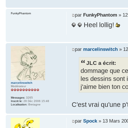
FunkyPhantom
par
FunkyPhantom
» 12
Heel lollig!
par
marcelinswitch
» 12
JLC a écrit:
dommage que ce n
les dessins sont i
marcelinswitch
j'aime bien ton c
Modérateur
Messages:
3265
Inscrit le:
28 Déc 2006 15:48
C'est vrai qu'une p'
Localisation:
Bretagne
par
Spock
» 13 Mars 20