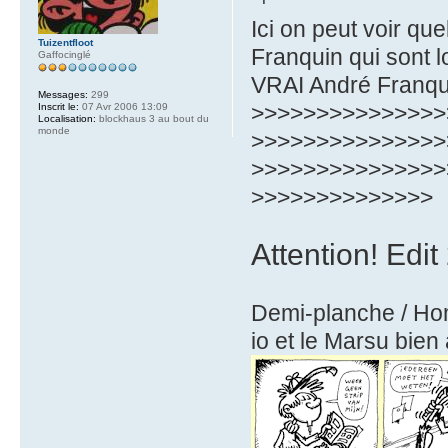
Ici on peut voir 
Tuizentfloot
Franquin qui sont l
Gaffocinglé
VRAI André Franq
Messages:
299
>>>>>>>>>>>>>>>
Inscrit le:
07 Avr 2006 13:09
Localisation:
blockhaus 3 au bout du
monde
>>>>>>>>>>>>>>>
>>>>>>>>>>>>>>>
>>>>>>>>>>>>>>
Attention! Edit
Demi-planche / Ho
io et le Marsu bien