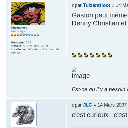
par
Tuizentfloot
» 14 Ma
Gaston peut même c
Denny Christian et
Tuizentfloot
Gaffocinglé
Messages:
299
Inscrit le:
07 Avr 2006 13:09
Localisation:
blockhaus 3 au bout du
monde
Est-ce qu'il y a besoin
par
JLC
» 14 Mars 2007 
c'est curieux...c'es