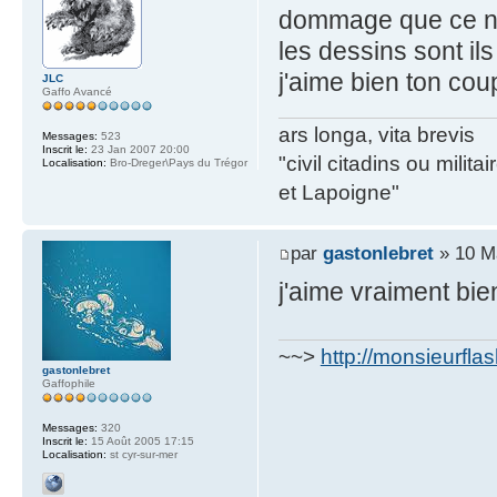
dommage que ce ne 
les dessins sont ils
j'aime bien ton cou
JLC
Gaffo Avancé
ars longa, vita brevis
Messages:
523
Inscrit le:
23 Jan 2007 20:00
"civil citadins ou mil
Localisation:
Bro-Dreger\Pays du Trégor
et Lapoigne"
par
gastonlebret
» 10 M
j'aime vraiment bie
~~>
http://monsieurfla
gastonlebret
Gaffophile
Messages:
320
Inscrit le:
15 Août 2005 17:15
Localisation:
st cyr-sur-mer