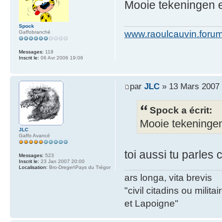
Mooie tekeningen 
Spock
www.raoulcauvin.forum
Gaffobranché
Messages:
118
Inscrit le:
06 Avr 2006 19:06
par
JLC
» 13 Mars 2007 
Spock a écrit:
Mooie tekeninge
JLC
Gaffo Avancé
toi aussi tu parles 
Messages:
523
Inscrit le:
23 Jan 2007 20:00
Localisation:
Bro-Dreger\Pays du Trégor
ars longa, vita brevis
"civil citadins ou mil
et Lapoigne"