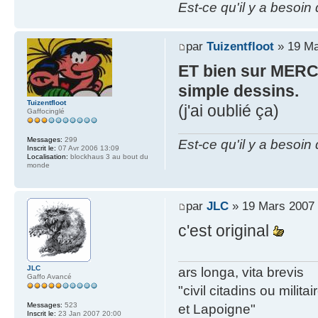
Est-ce qu'il y a besoin
par
Tuizentfloot
» 19 Ma
ET bien sur MERC
simple dessins.
Tuizentfloot
(j'ai oublié ça)
Gaffocinglé
Messages:
299
Est-ce qu'il y a besoin
Inscrit le:
07 Avr 2006 13:09
Localisation:
blockhaus 3 au bout du
monde
par
JLC
» 19 Mars 2007 
c'est original
JLC
ars longa, vita brevis
Gaffo Avancé
"civil citadins ou mil
Messages:
523
et Lapoigne"
Inscrit le:
23 Jan 2007 20:00