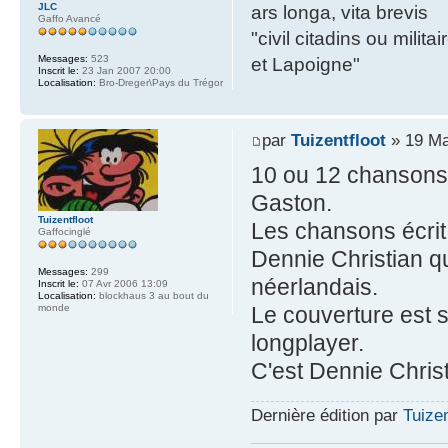
JLC
ars longa, vita brevis
Gaffo Avancé
"civil citadins ou mil
Messages:
523
et Lapoigne"
Inscrit le:
23 Jan 2007 20:00
Localisation:
Bro-Dreger\Pays du Trégor
par
Tuizentfloot
» 19 Ma
10 ou 12 chansons 
Gaston.
Tuizentfloot
Les chansons écrit 
Gaffocinglé
Dennie Christian qu
Messages:
299
néerlandais.
Inscrit le:
07 Avr 2006 13:09
Localisation:
blockhaus 3 au bout du
monde
Le couverture est 
longplayer.
C'est Dennie Chris
Dernière édition par
Tuizen