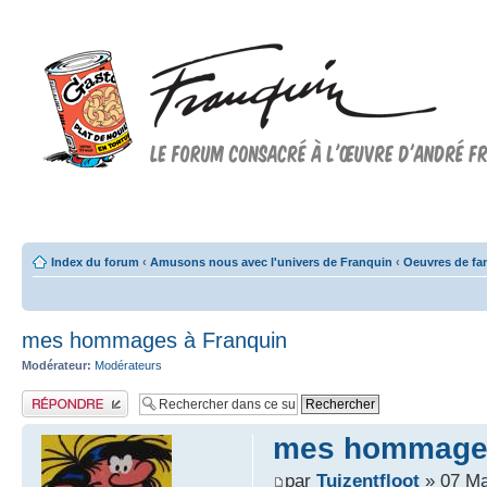
Forum FRANQUIN
Forum consacré à l'oeuvre d'André Franquin et au 9ème art
Index du forum
‹
Amusons nous avec l'univers de Franquin
‹
Oeuvres de fa
mes hommages à Franquin
Modérateur:
Modérateurs
Publier une réponse
mes hommages
par
Tuizentfloot
» 07 Ma