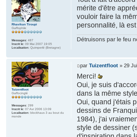
mérite d'être appré
vouloir faire la mê
personnalité, là est
Rhavikan Tiroupi
Gaffophile
Détruisons par le feu 
Messages:
487
Inscrit le:
09 Mai 2007 19:05
Localisation:
Quimperlé (Bretagne)
par
Tuizentfloot
» 29 Ju
Merci!
Oui, je suis d'acco
Tuizentfloot
dans la même style 
Gaffocinglé
Oui, quand j'étais 
Messages:
299
dessins de Franqui
Inscrit le:
07 Avr 2006 13:09
Localisation:
blockhaus 3 au bout du
monde
1984), j'ai vraieme
style de dessiner (
d'inspiration dans 