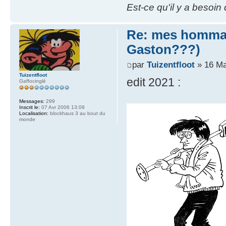
Est-ce qu'il y a besoin
Re: mes hommag
Gaston???)
par
Tuizentfloot
» 16 Ma
Tuizentfloot
edit 2021 :
Gaffocinglé
Messages:
299
Inscrit le:
07 Avr 2006 13:09
Localisation:
blockhaus 3 au bout du
monde