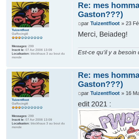
Re: mes hommag
Gaston???)
par
Tuizentfloot
» 23 Fé
Tuizentfloot
Merci, Beiadeg!
Gaffocinglé
Messages:
299
Inscrit le:
07 Avr 2006 13:09
Est-ce qu'il y a besoin
Localisation:
blockhaus 3 au bout du
monde
Re: mes hommag
Gaston???)
par
Tuizentfloot
» 16 Ma
Tuizentfloot
edit 2021 :
Gaffocinglé
Messages:
299
Inscrit le:
07 Avr 2006 13:09
Localisation:
blockhaus 3 au bout du
monde