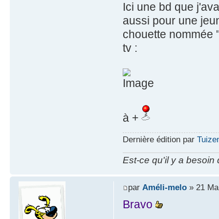
Ici une bd que j'a
aussi pour une jeun
chouette nommée "A
tv :
à +
Dernière édition par
Tuizen
Est-ce qu'il y a besoin
par
Améli-melo
» 21 Mai
Bravo