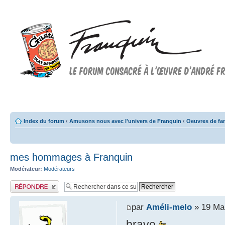
Forum FRANQUIN
Forum consacré à l'oeuvre d'André Franquin et au 9ème art
Index du forum
‹
Amusons nous avec l'univers de Franquin
‹
Oeuvres de fa
mes hommages à Franquin
Modérateur:
Modérateurs
Publier une réponse
par
Améli-melo
» 19 Mai
bravo