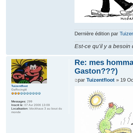
Dernière édition par
Tuizen
Est-ce qu'il y a besoin
Re: mes hommag
Gaston???)
par
Tuizentfloot
» 19 Oc
Tuizentfloot
Gaffocinglé
Messages:
299
Inscrit le:
07 Avr 2006 13:09
Localisation:
blockhaus 3 au bout du
monde