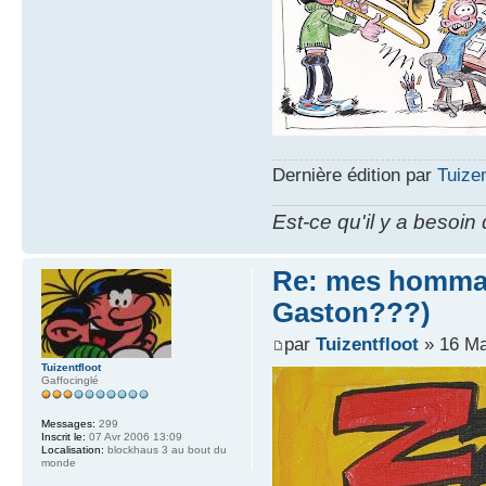
Dernière édition par
Tuizen
Est-ce qu'il y a besoin
Re: mes hommag
Gaston???)
par
Tuizentfloot
» 16 Ma
Tuizentfloot
Gaffocinglé
Messages:
299
Inscrit le:
07 Avr 2006 13:09
Localisation:
blockhaus 3 au bout du
monde