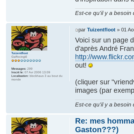
Est-ce qu'il y a besoin
par
Tuizentfloot
» 01 Ao
Voici sur un page d
d'après André Fran
Tuizentfloot
http://www.flickr.
Gaffocinglé
out!
Messages:
299
Inscrit le:
07 Avr 2006 13:09
Localisation:
blockhaus 3 au bout du
monde
(cliquer sur "vrien
images (par exempl
Est-ce qu'il y a besoin
Re: mes hommag
Gaston???)