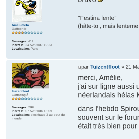
"Festina lente"
(hâte-toi, mais lentemen
Améli-melo
Gaffophile
Messages:
411
Inscrit le:
24 Avr 2007 19:23
Localisation:
Paris
par
Tuizentfloot
» 21 Ma
merci, Amélie,
j'ai sur ligne auss
Tuizentfloot
néerlandais hélas M
Gaffocinglé
dans l'hebdo Spiro
Messages:
299
Inscrit le:
07 Avr 2006 13:09
Localisation:
blockhaus 3 au bout du
souvent sur le foru
monde
était très bien pou