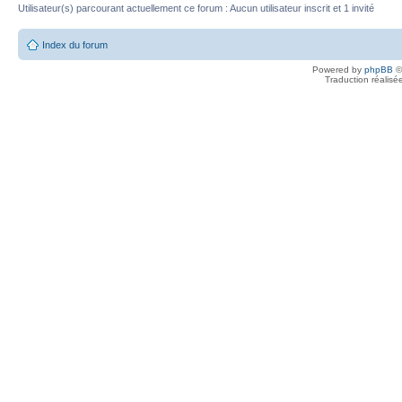
Utilisateur(s) parcourant actuellement ce forum : Aucun utilisateur inscrit et 1 invité
Index du forum
Powered by
phpBB
©
Traduction réalisé