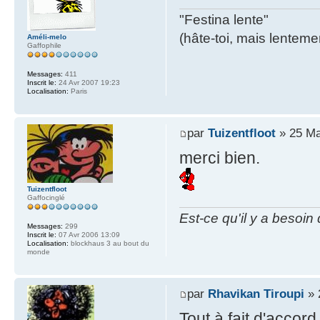
"Festina lente"
(hâte-toi, mais lentemen
Améli-melo
Gaffophile
Messages:
411
Inscrit le:
24 Avr 2007 19:23
Localisation:
Paris
par
Tuizentfloot
» 25 Ma
merci bien.
Tuizentfloot
Gaffocinglé
Est-ce qu'il y a besoin
Messages:
299
Inscrit le:
07 Avr 2006 13:09
Localisation:
blockhaus 3 au bout du
monde
par
Rhavikan Tiroupi
» 
Tout à fait d'accord