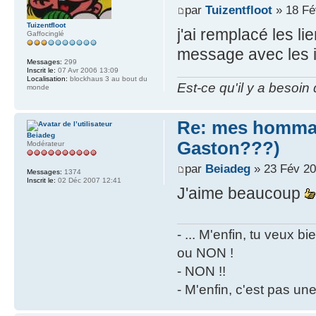
par
Tuizentfloot
» 18 Fé
Tuizentfloot
j'ai remplacé les l
Gaffocinglé
message avec les i
Messages:
299
Inscrit le:
07 Avr 2006 13:09
Localisation:
blockhaus 3 au bout du
Est-ce qu'il y a besoin
monde
Re: mes hommag
Beiadeg
Gaston???)
Modérateur
par
Beiadeg
» 23 Fév 20
Messages:
1374
Inscrit le:
02 Déc 2007 12:41
J'aime beaucoup
- ... M'enfin, tu veux 
ou NON !
- NON !!
- M'enfin, c'est pas un