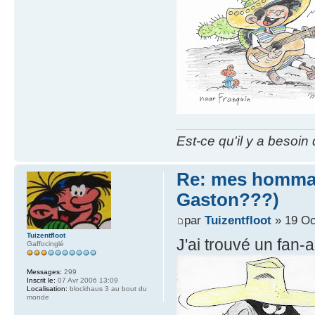
Est-ce qu'il y a besoin
Re: mes hommag
Gaston???)
par
Tuizentfloot
» 19 Oc
Tuizentfloot
J'ai trouvé un fan-a
Gaffocinglé
Messages:
299
Inscrit le:
07 Avr 2006 13:09
Localisation:
blockhaus 3 au bout du
monde