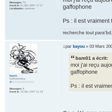
Messages:
73
gaffophone
Inscrit le:
01 Déc 2007 17:17
Localisation:
oyonnax
Ps : il est vraiment 
recherche tout para'bd,
par
bayou
» 03 Mars 200
bam01 a écrit:
moi j'ai reçu auj
gaffophone
bayou
Gaffodormeur
Ps : il est vraimen
Messages:
8
Inscrit le:
18 Déc 2007 21:19