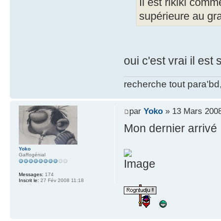
Il est rikiki com
supérieure au gra
oui c'est vrai il est
recherche tout para'bd,
par
Yoko
» 13 Mars 2008
Mon dernier arrivé 
Yoko
Gaffogénial
Messages:
174
Inscrit le:
27 Fév 2008 11:18