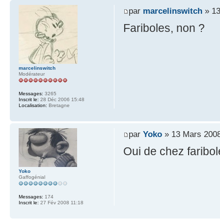
par
marcelinswitch
» 13
Fariboles, non ?
marcelinswitch
Modérateur
Messages:
3265
Inscrit le:
28 Déc 2006 15:48
Localisation:
Bretagne
par
Yoko
» 13 Mars 2008
Oui de chez faribol
Yoko
Gaffogénial
Messages:
174
Inscrit le:
27 Fév 2008 11:18