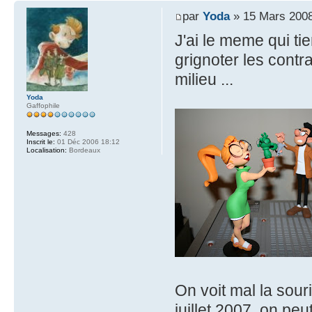
par
Yoda
» 15 Mars 2008
J'ai le meme qui tie
grignoter les contra
milieu ...
Yoda
Gaffophile
Messages:
428
Inscrit le:
01 Déc 2006 18:12
Localisation:
Bordeaux
On voit mal la souri
juillet 2007, on peut