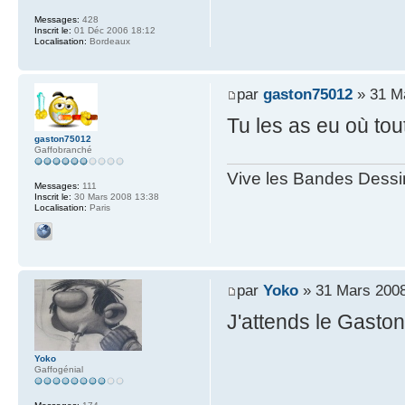
Messages:
428
Inscrit le:
01 Déc 2006 18:12
Localisation:
Bordeaux
par
gaston75012
» 31 M
Tu les as eu où to
gaston75012
Gaffobranché
Vive les Bandes Dessin
Messages:
111
Inscrit le:
30 Mars 2008 13:38
Localisation:
Paris
par
Yoko
» 31 Mars 2008
J'attends le Gaston
Yoko
Gaffogénial