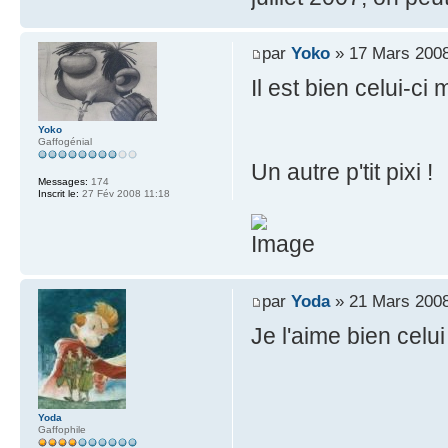
par
Yoko
» 17 Mars 2008
Il est bien celui-ci
Yoko
Gaffogénial
Un autre p'tit pixi !
Messages:
174
Inscrit le:
27 Fév 2008 11:18
par
Yoda
» 21 Mars 2008
Je l'aime bien celui
Yoda
Gaffophile