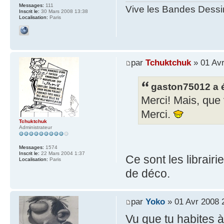
Messages:
111
Vive les Bandes Dessin
Inscrit le:
30 Mars 2008 13:38
Localisation:
Paris
par
Tchuktchuk
» 01 Avr
gaston75012 a é
Merci! Mais, que 
Merci.
Tchuktchuk
Administrateur
Messages:
1574
Inscrit le:
22 Mars 2004 1:37
Ce sont les librair
Localisation:
Paris
de déco.
par
Yoko
» 01 Avr 2008 
Vu que tu habites à 