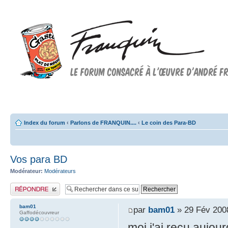
Forum FRANQUIN
Forum consacré à l'oeuvre d'André Franquin et au 9ème art
Index du forum
‹
Parlons de FRANQUIN....
‹
Le coin des Para-BD
Vos para BD
Modérateur:
Modérateurs
Publier une réponse
bam01
par
bam01
» 29 Fév 200
Gaffodécouvreur
moi j'ai reçu aujou