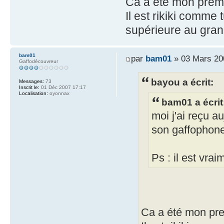
Ca a été mon premi
Il est rikiki comme
supérieure au grand
bam01
par
bam01
» 03 Mars 20
Gaffodécouvreur
bayou a écrit:
Messages:
73
Inscrit le:
01 Déc 2007 17:17
Localisation:
oyonnax
bam01 a écrit
moi j'ai reçu a
son gaffophon
Ps : il est vrai
Ca a été mon pre