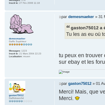
Messages:
174
Inscrit le:
27 Fév 2008 11:18
par
demesmaeker
» 31 
gaston75012 a é
Tu les as eu où 
demesmaeker
Gaffo Supérieur
Messages:
1223
tu peux en trouver 
Inscrit le:
21 Mars 2004 22:23
Localisation:
rrouen
sur ebay et les fo
par
gaston75012
» 01 Av
Merci! Mais, que v
gaston75012
Merci.
Gaffobranché