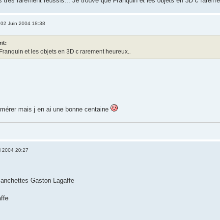
s tres rarement reussis... Je trouve que Franquin et les objets en 3D c rarem
02 Juin 2004 18:38
rit:
Franquin et les objets en 3D c rarement heureux..
mérer mais j en ai une bonne centaine
l 2004 20:27
manchettes Gaston Lagaffe
ffe