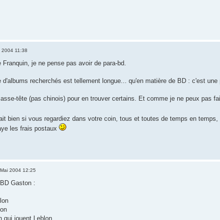
 2004 11:38
 Franquin, je ne pense pas avoir de para-bd.
te d'albums recherchés est tellement longue... qu'en matière de BD : c'est une p
casse-tête (pas chinois) pour en trouver certains. Et comme je ne peux pas fai
ait bien si vous regardiez dans votre coin, tous et toutes de temps en temps
aye les frais postaux
Mai 2004 12:25
 BD Gaston :
lon
lon
 qui jouent Leblon