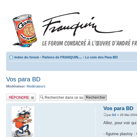
Index du forum
‹
Parlons de FRANQUIN....
‹
Le coin des Para-BD
Vos para BD
Modérateur:
Modérateurs
Publier une réponse
Vos para BD
par
DJ
» 29 Mai 200
Allez, pour voir qu
- figurine plastoy :