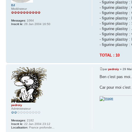
- figurine plastoy :
DJ
- figurine plastoy 
Modérateur
- figurine plastoy 
- figurine plastoy :
Messages:
1064
- figurine plastoy :
Inscrit le:
26 Jan 2004 16:50
- figurine plastoy 
- figurine plastoy 
- figurine plastoy
- figurine plastoy 
TOTAL : 10
par
pedroiy
» 29 Mai
Ben c'est pas moi..
Car pour moi c'es
pedroiy
Administrateur
Messages:
2182
Inscrit le:
22 Jan 2004 23:12
Localisation:
France profonde...