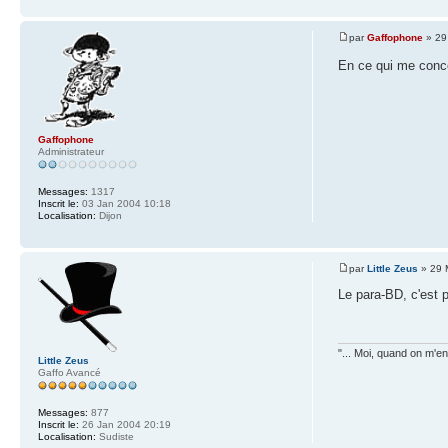
par
Gaffophone
» 29
En ce qui me concer
Gaffophone
Administrateur
Messages:
1317
Inscrit le:
03 Jan 2004 10:18
Localisation:
Dijon
par
Little Zeus
» 29 
Le para-BD, c'est p
"... Moi, quand on m'en 
Little Zeus
Gaffo Avancé
Messages:
877
Inscrit le:
26 Jan 2004 20:19
Localisation:
Sudiste