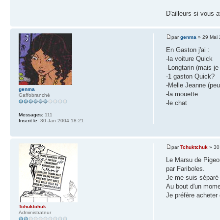
D'ailleurs si vous
par
genma
» 29 Mai 
En Gaston j'ai :
-la voiture Quick
-Longtarin (mais je 
-1 gaston Quick?
-Melle Jeanne (peu
genma
-la mouette
Gaffobranché
-le chat
Messages:
111
Inscrit le:
30 Jan 2004 18:21
par
Tchuktchuk
» 30
Le Marsu de Pigeon
par Fariboles.
Je me suis séparé d
Au bout d'un moment
Je préfère acheter
Tchuktchuk
Administrateur