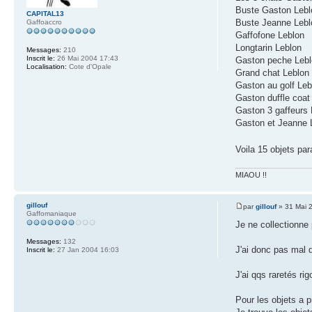
Buste Gaston Lebl
CAPITAL13
Buste Jeanne Lebl
Gaffoaccro
Gaffofone Leblon
Longtarin Leblon
Messages:
210
Inscrit le:
26 Mai 2004 17:43
Gaston peche Leb
Localisation:
Cote d'Opale
Grand chat Leblon
Gaston au golf Leb
Gaston duffle coat
Gaston 3 gaffeurs 
Gaston et Jeanne 
Voila 15 objets pa
MIAOU !!
gillouf
par
gillouf
» 31 Mai 
Gaffomaniaque
Je ne collectionne 
Messages:
132
J'ai donc pas mal 
Inscrit le:
27 Jan 2004 16:03
J'ai qqs raretés ri
Pour les objets a p