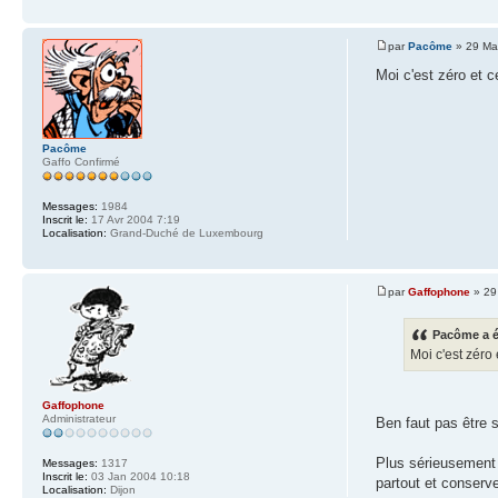
par
Pacôme
» 29 Ma
Moi c'est zéro et 
Pacôme
Gaffo Confirmé
Messages:
1984
Inscrit le:
17 Avr 2004 7:19
Localisation:
Grand-Duché de Luxembourg
par
Gaffophone
» 29
Pacôme a é
Moi c'est zéro
Gaffophone
Administrateur
Ben faut pas être
Plus sérieusement 
Messages:
1317
Inscrit le:
03 Jan 2004 10:18
partout et conserve
Localisation:
Dijon