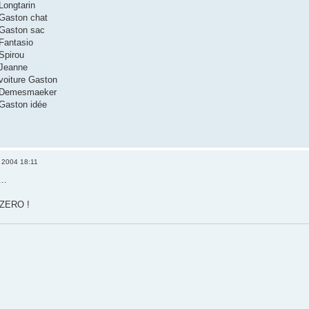
 Longtarin
: Gaston chat
: Gaston sac
 Fantasio
 Spirou
: Jeanne
: voiture Gaston
 : Demesmaeker
: Gaston idée
 2004 18:11
..
t ZERO !