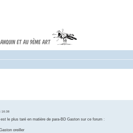
Forum FRANQUIN
Forum consacré à l'oeuvre d'André
Franquin et au 9ème art
4 16:38
i est le plus taré en matière de para-BD Gaston sur ce forum :
 Gaston oreiller