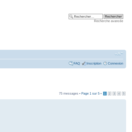
Recherche avancée
FAQ
Inscription
Connexion
75 messages •
Page
1
sur
5
•
1
2
3
4
5