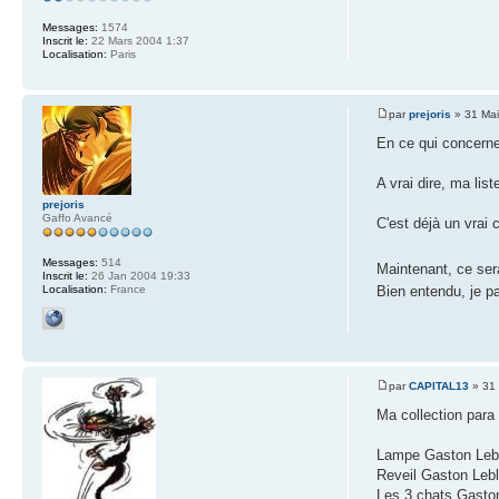
Messages:
1574
Inscrit le:
22 Mars 2004 1:37
Localisation:
Paris
par
prejoris
» 31 Mai
En ce qui concerne
A vrai dire, ma lis
prejoris
Gaffo Avancé
C'est déjà un vrai 
Messages:
514
Maintenant, ce ser
Inscrit le:
26 Jan 2004 19:33
Bien entendu, je p
Localisation:
France
par
CAPITAL13
» 31 
Ma collection para
Lampe Gaston Leb
Reveil Gaston Leb
Les 3 chats Gaston