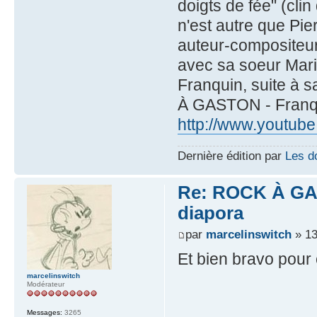
doigts de fée" (cli
n'est autre que Pier
auteur-compositeur
avec sa soeur Marie
Franquin, suite à 
À GASTON - Franqu
http://www.youtu
Dernière édition par
Les do
Re: ROCK À GAS
diapora
par
marcelinswitch
» 13
Et bien bravo pour c
marcelinswitch
Modérateur
Messages:
3265