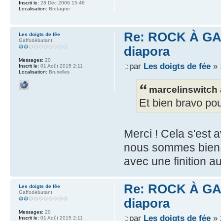
Inscrit le:
28 Déc 2006 15:48
Localisation:
Bretagne
Re: ROCK À GAS
Les doigts de fée
Gaffodébutant
diapora
Messages:
20
par
Les doigts de fée
» 
Inscrit le:
01 Août 2015 2:11
Localisation:
Bruxelles
marcelinswitch a
Et bien bravo pou
Merci ! Cela s'est
nous sommes bien c
avec une finition a
Re: ROCK À GAS
Les doigts de fée
Gaffodébutant
diapora
Messages:
20
par
Les doigts de fée
» 
Inscrit le:
01 Août 2015 2:11