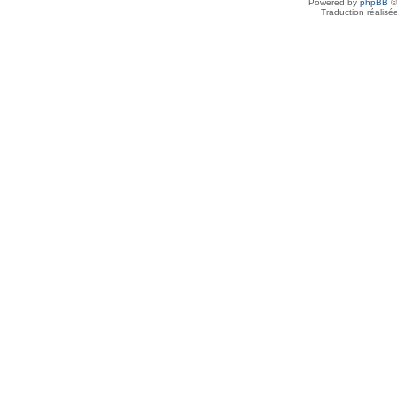
Powered by
phpBB
©
Traduction réalisé