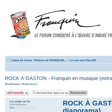
Forum FRANQUIN
Forum consacré à l'oeuvre d'André Franquin et au 9ème art
Index du forum
‹
Parlons de FRANQUIN....
‹
Le coin des Para-BD
ROCK À GASTON - Franquin en musique (extrai
Modérateur:
Modérateurs
Publier une réponse
ROCK À GASTON
Les doigts de fée
Gaffodébutant
diaporama)