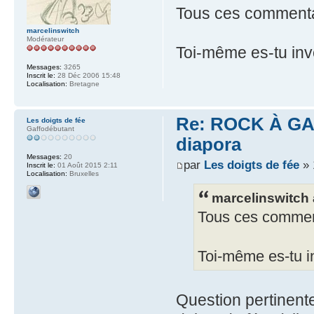
Tous ces commentai
marcelinswitch
Modérateur
Toi-même es-tu inves
Messages:
3265
Inscrit le:
28 Déc 2006 15:48
Localisation:
Bretagne
Re: ROCK À GAS
Les doigts de fée
Gaffodébutant
diapora
Messages:
20
par
Les doigts de fée
» 
Inscrit le:
01 Août 2015 2:11
Localisation:
Bruxelles
marcelinswitch a
Tous ces commenta
Toi-même es-tu inv
Question pertinente,