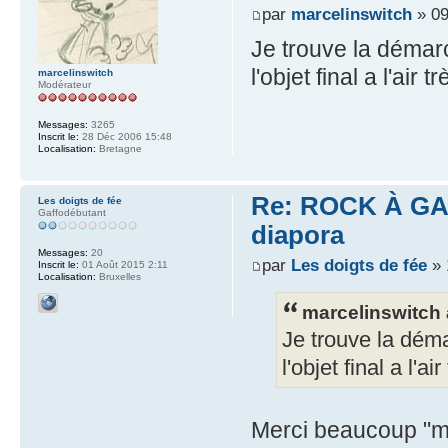
par
marcelinswitch
» 09
Je trouve la démarc
l'objet final a l'air t
marcelinswitch
Modérateur
Messages:
3265
Inscrit le:
28 Déc 2006 15:48
Localisation:
Bretagne
Re: ROCK À GAS
Les doigts de fée
Gaffodébutant
diapora
Messages:
20
par
Les doigts de fée
» 
Inscrit le:
01 Août 2015 2:11
Localisation:
Bruxelles
marcelinswitch a
Je trouve la déma
l'objet final a l'ai
Merci beaucoup "ma