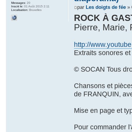
Messages:
20
par
Les doigts de fée
» 
Inscrit le:
01 Août 2015 2:11
Localisation:
Bruxelles
ROCK À GAS
Pierre, Marie, 
http://www.yout
Extraits sonores e
© SOCAN Tous droi
Chansons et pièces 
de FRANQUIN, avec 
Mise en page et ty
Pour commander l'a