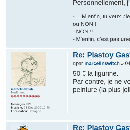
Personnellement, j'
- ... M'enfin, tu veux 
ou NON !
- NON !!
- M'enfin, c'est pas un
Re: Plastoy Gas
par
marcelinswitch
» 04
50 € la figurine.
Par contre, je ne v
peinture (la plus jo
marcelinswitch
Modérateur
Messages:
3265
Inscrit le:
28 Déc 2006 15:48
Localisation:
Bretagne
Re: Plastoy Gas