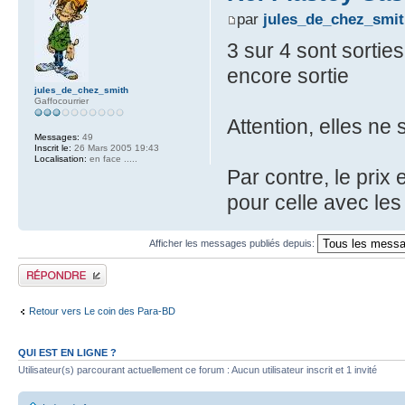
par
jules_de_chez_smi
3 sur 4 sont sorties
encore sortie
jules_de_chez_smith
Gaffocourrier
Attention, elles ne
Messages:
49
Inscrit le:
26 Mars 2005 19:43
Localisation:
en face .....
Par contre, le prix
pour celle avec les 
Afficher les messages publiés depuis:
Publier une réponse
Retour vers Le coin des Para-BD
QUI EST EN LIGNE ?
Utilisateur(s) parcourant actuellement ce forum : Aucun utilisateur inscrit et 1 invité