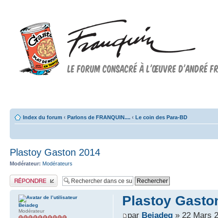
Forum FRANQUIN
Forum consacré à l'oeuvre d'André Franquin et au 9ème art
Index du forum
‹
Parlons de FRANQUIN....
‹
Le coin des Para-BD
Plastoy Gaston 2014
Modérateur:
Modérateurs
Publier une réponse
Plastoy Gasto
Beiadeg
Modérateur
par
Beiadeg
» 22 Mars 2