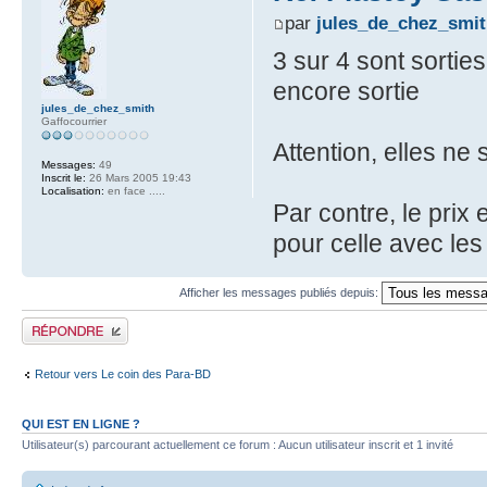
par
jules_de_chez_smi
3 sur 4 sont sorties
encore sortie
jules_de_chez_smith
Gaffocourrier
Attention, elles ne
Messages:
49
Inscrit le:
26 Mars 2005 19:43
Localisation:
en face .....
Par contre, le prix
pour celle avec les 
Afficher les messages publiés depuis:
Publier une réponse
Retour vers Le coin des Para-BD
QUI EST EN LIGNE ?
Utilisateur(s) parcourant actuellement ce forum : Aucun utilisateur inscrit et 1 invité