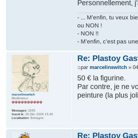
Personnellement, j'
- ... M'enfin, tu veux 
ou NON !
- NON !!
- M'enfin, c'est pas un
Re: Plastoy Gas
par
marcelinswitch
» 04
50 € la figurine.
Par contre, je ne v
peinture (la plus jo
marcelinswitch
Modérateur
Messages:
3265
Inscrit le:
28 Déc 2006 15:48
Localisation:
Bretagne
Re: Plastoy Gas