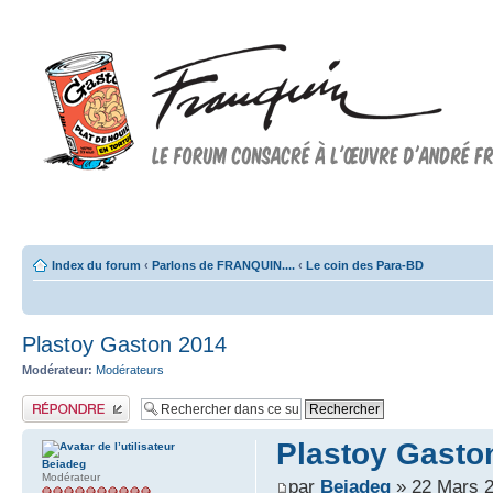
Forum FRANQUIN
Forum consacré à l'oeuvre d'André Franquin et au 9ème art
Index du forum
‹
Parlons de FRANQUIN....
‹
Le coin des Para-BD
Plastoy Gaston 2014
Modérateur:
Modérateurs
Publier une réponse
Plastoy Gasto
Beiadeg
Modérateur
par
Beiadeg
» 22 Mars 2