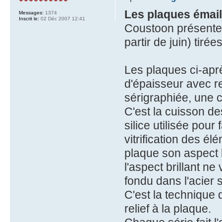
Les plaques émai
Messages:
1374
Inscrit le:
02 Déc 2007 12:41
Coustoon présente 
partir de juin) tir
Les plaques ci-apr
d'épaisseur avec r
sérigraphiée, une c
C'est la cuisson d
silice utilisée pour
vitrification des él
plaque son aspect b
l'aspect brillant ne
fondu dans l'acier s
C'est la technique 
relief à la plaque.