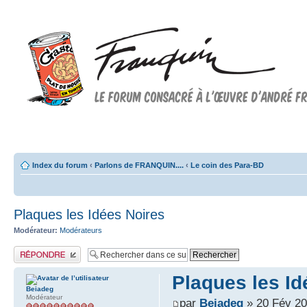
Forum FRANQUIN
Forum consacré à l'oeuvre d'André Franquin et au 9ème art
Index du forum
‹
Parlons de FRANQUIN....
‹
Le coin des Para-BD
Plaques les Idées Noires
Modérateur:
Modérateurs
Publier une réponse
Plaques les Id
Beiadeg
Modérateur
par
Beiadeg
» 20 Fév 20